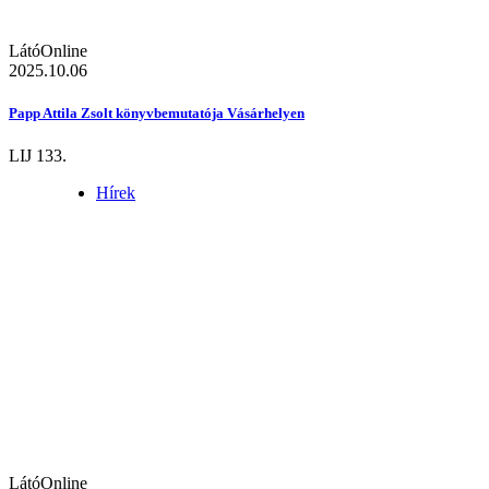
LátóOnline
2025.10.06
Papp Attila Zsolt könyvbemutatója Vásárhelyen
LIJ 133.
Hírek
LátóOnline