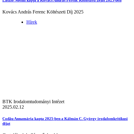
László Noémi kapja a Kovács András Ferenc Költészeti Díjat 2025-ben
Kovács András Ferenc Költészeti Díj 2025
Hírek
BTK Irodalomtudományi Intézet
2025.02.12
Codău Annamária kapta 2025-ben a Kálmán C. György irodalomkritikusi
díjat