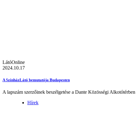
LátóOnline
2024.10.17
A SzínházLátó bemutatója Budapesten
A lapszám szerzőinek beszélgetése a Dante Közösségi Alkotótérben
Hírek