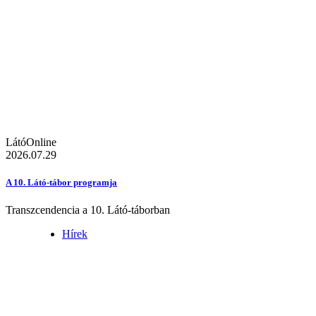
LátóOnline
2026.07.29
A 10. Látó-tábor programja
Transzcendencia a 10. Látó-táborban
Hírek