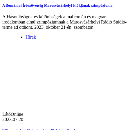
A Romániai Írószövetség Marosvásárhelyi Fiókjának szimpóziuma
A Hasonlóságok és különbségek a mai román és magyar
irodalomban című szimpóziumnak a Marosvásárhelyi Rádió Stúdió-
terme ad otthont, 2023. október 21-én, szombaton.
Hírek
LátóOnline
2023.07.20