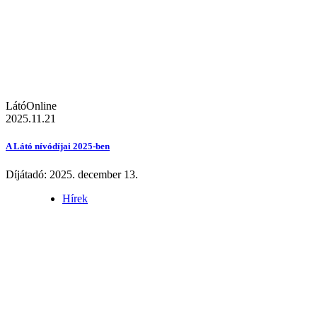
LátóOnline
2025.11.21
A Látó nívódíjai 2025-ben
Díjátadó: 2025. december 13.
Hírek