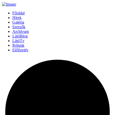
Főoldal
Hírek
Galéria
Szerzők
Archívum
LátóBlog
LátóTv
Rólunk
Előfizetés