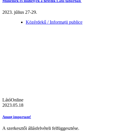
Műnemek és műhelyek a hetedik Látó-táborban
2023. július 27-29.
Közérdekű / Informații publice
LátóOnline
2023.05.18
Anunț important!
A szerkesztői állásfelvételi felfüggesztése.