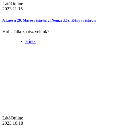
LátóOnline
2023.11.15
A Látó a 29. Marosvásárhelyi Nemzetközi Könyvvásáron
Hol találkozhatsz velünk?
Hírek
LátóOnline
2023.10.18