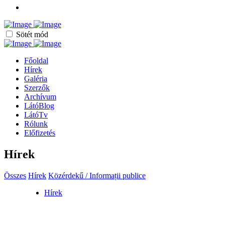
Sötét mód
Főoldal
Hírek
Galéria
Szerzők
Archívum
LátóBlog
LátóTv
Rólunk
Előfizetés
Hírek
Összes
Hírek
Közérdekű / Informații publice
Hírek