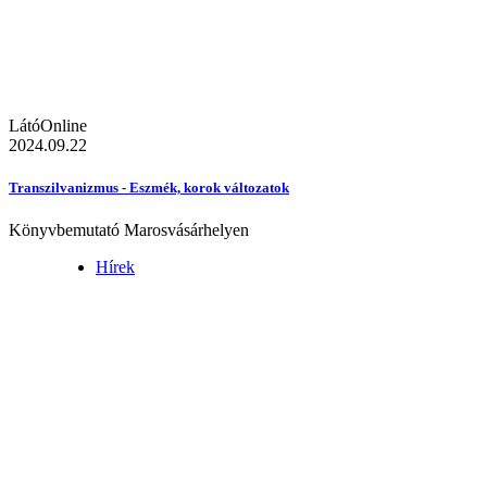
LátóOnline
2024.09.22
Transzilvanizmus - Eszmék, korok változatok
Könyvbemutató Marosvásárhelyen
Hírek