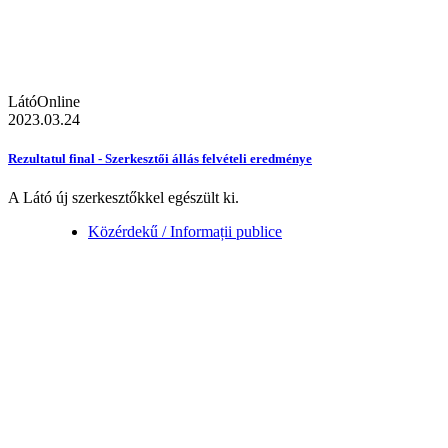
LátóOnline
2023.03.24
Rezultatul final - Szerkesztői állás felvételi eredménye
A Látó új szerkesztőkkel egészült ki.
Közérdekű / Informații publice