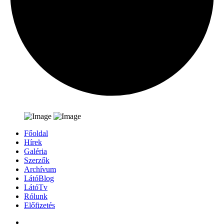
Főoldal
Hírek
Galéria
Szerzők
Archívum
LátóBlog
LátóTv
Rólunk
Előfizetés