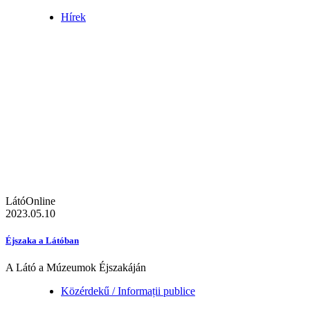
Hírek
LátóOnline
2023.05.10
Éjszaka a Látóban
A Látó a Múzeumok Éjszakáján
Közérdekű / Informații publice