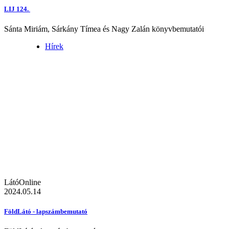
LIJ 124.
Sánta Miriám, Sárkány Tímea és Nagy Zalán könyvbemutatói
Hírek
LátóOnline
2024.05.14
FöldLátó - lapszámbemutató