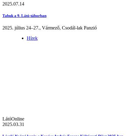
2025.07.14
Tabuk a 9. Látó-táborban
2025. július 24–27., Vármező, Csodál-lak Panzió
Hírek
LátóOnline
2025.03.31