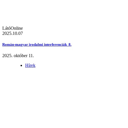
LátóOnline
2025.10.07
Román-magyar irodalmi interferenciák 8.
2025. október 11.
Hírek