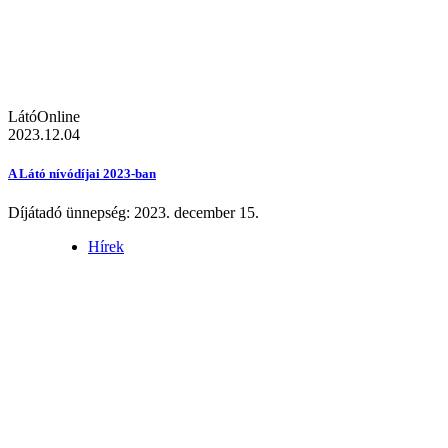
LátóOnline
2023.12.04
A Látó nívódíjai 2023-ban
Díjátadó ünnepség: 2023. december 15.
Hírek