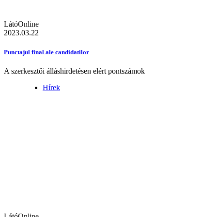
LátóOnline
2023.03.22
Punctajul final ale candidatilor
A szerkesztői álláshirdetésen elért pontszámok
Hírek
LátóOnline