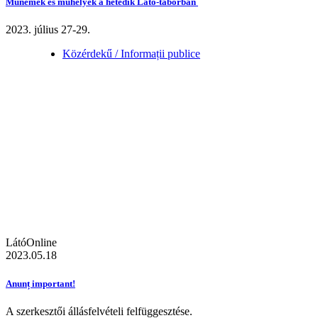
Műnemek és műhelyek a hetedik Látó-táborban
2023. július 27-29.
Közérdekű / Informații publice
LátóOnline
2023.05.18
Anunț important!
A szerkesztői állásfelvételi felfüggesztése.