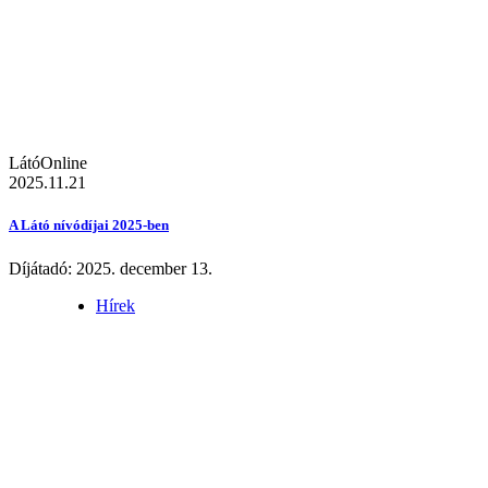
LátóOnline
2025.11.21
A Látó nívódíjai 2025-ben
Díjátadó: 2025. december 13.
Hírek