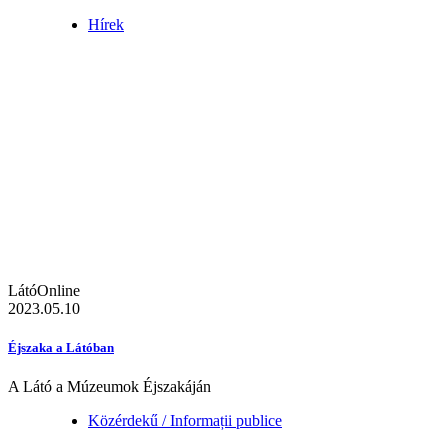
Hírek
LátóOnline
2023.05.10
Éjszaka a Látóban
A Látó a Múzeumok Éjszakáján
Közérdekű / Informații publice