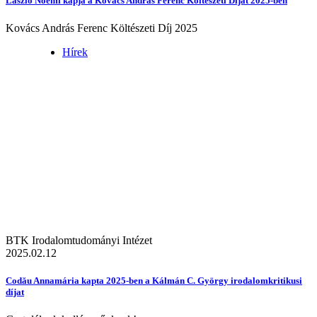
László Noémi kapja a Kovács András Ferenc Költészeti Díjat 2025-ben
Kovács András Ferenc Költészeti Díj 2025
Hírek
BTK Irodalomtudományi Intézet
2025.02.12
Codău Annamária kapta 2025-ben a Kálmán C. György irodalomkritikusi
díjat