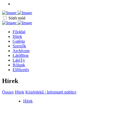
Sötét mód
Főoldal
Hírek
Galéria
Szerzők
Archívum
LátóBlog
LátóTv
Rólunk
Előfizetés
Hírek
Összes
Hírek
Közérdekű / Informații publice
Hírek