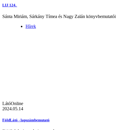
LIJ 124.
Sánta Miriám, Sárkány Tímea és Nagy Zalán könyvbemutatói
Hírek
LátóOnline
2024.05.14
FöldLátó - lapszámbemutató