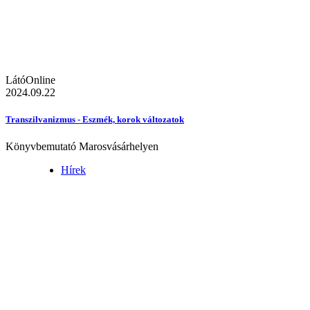
LátóOnline
2024.09.22
Transzilvanizmus - Eszmék, korok változatok
Könyvbemutató Marosvásárhelyen
Hírek