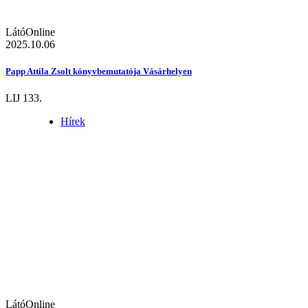
LátóOnline
2025.10.06
Papp Attila Zsolt könyvbemutatója Vásárhelyen
LIJ 133.
Hírek
LátóOnline