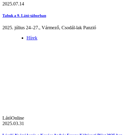
2025.07.14
Tabuk a 9. Látó-táborban
2025. július 24–27., Vármező, Csodál-lak Panzió
Hírek
LátóOnline
2025.03.31