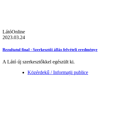
LátóOnline
2023.03.24
Rezultatul final - Szerkesztői állás felvételi eredménye
A Látó új szerkesztőkkel egészült ki.
Közérdekű / Informații publice