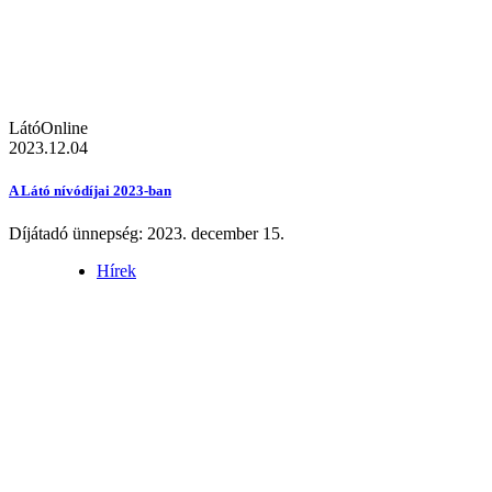
LátóOnline
2023.12.04
A Látó nívódíjai 2023-ban
Díjátadó ünnepség: 2023. december 15.
Hírek