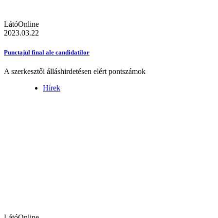
LátóOnline
2023.03.22
Punctajul final ale candidatilor
A szerkesztői álláshirdetésen elért pontszámok
Hírek
LátóOnline