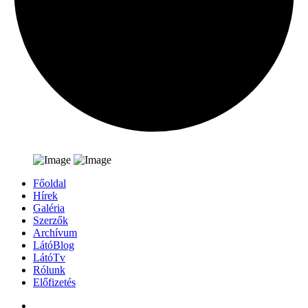
Főoldal
Hírek
Galéria
Szerzők
Archívum
LátóBlog
LátóTv
Rólunk
Előfizetés