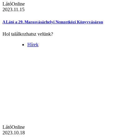
LátóOnline
2023.11.15
A Látó a 29. Marosvásárhelyi Nemzetközi Könyvvásáron
Hol találkozhatsz velünk?
Hírek
LátóOnline
2023.10.18