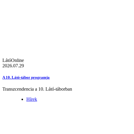
LátóOnline
2026.07.29
A 10. Látó-tábor programja
Transzcendencia a 10. Látó-táborban
Hírek