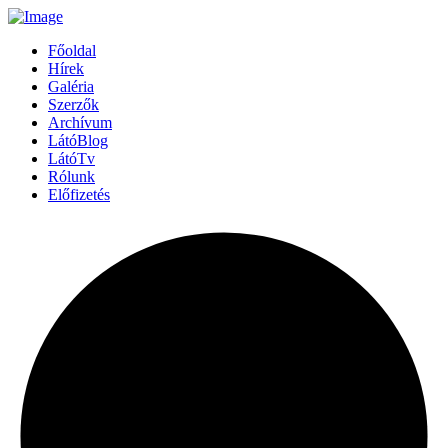
Főoldal
Hírek
Galéria
Szerzők
Archívum
LátóBlog
LátóTv
Rólunk
Előfizetés