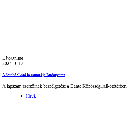
LátóOnline
2024.10.17
A SzínházLátó bemutatója Budapesten
A lapszám szerzőinek beszélgetése a Dante Közösségi Alkotótérben
Hírek