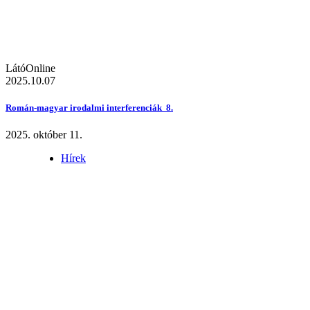
LátóOnline
2025.10.07
Román-magyar irodalmi interferenciák 8.
2025. október 11.
Hírek