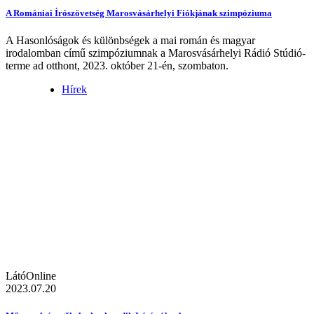
A Romániai Írószövetség Marosvásárhelyi Fiókjának szimpóziuma
A Hasonlóságok és különbségek a mai román és magyar
irodalomban című szimpóziumnak a Marosvásárhelyi Rádió Stúdió-
terme ad otthont, 2023. október 21-én, szombaton.
Hírek
LátóOnline
2023.07.20