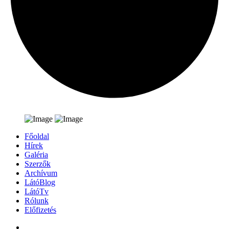
Főoldal
Hírek
Galéria
Szerzők
Archívum
LátóBlog
LátóTv
Rólunk
Előfizetés