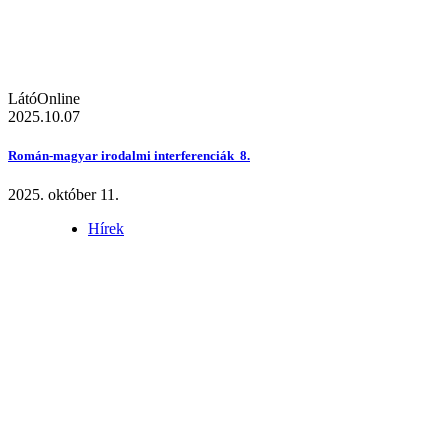
LátóOnline
2025.10.07
Román-magyar irodalmi interferenciák 8.
2025. október 11.
Hírek