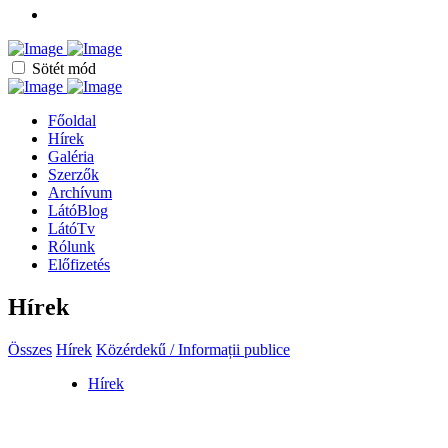
Sötét mód
Főoldal
Hírek
Galéria
Szerzők
Archívum
LátóBlog
LátóTv
Rólunk
Előfizetés
Hírek
Összes
Hírek
Közérdekű / Informații publice
Hírek