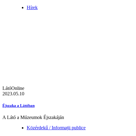
Hírek
LátóOnline
2023.05.10
Éjszaka a Látóban
A Látó a Múzeumok Éjszakáján
Közérdekű / Informații publice