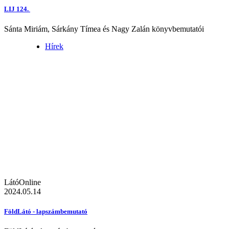
LIJ 124.
Sánta Miriám, Sárkány Tímea és Nagy Zalán könyvbemutatói
Hírek
LátóOnline
2024.05.14
FöldLátó - lapszámbemutató