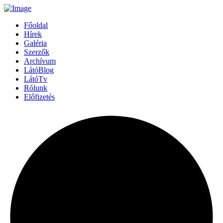
Főoldal
Hírek
Galéria
Szerzők
Archívum
LátóBlog
LátóTv
Rólunk
Előfizetés