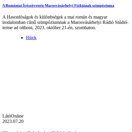
A Romániai Írószövetség Marosvásárhelyi Fiókjának szimpóziuma
A Hasonlóságok és különbségek a mai román és magyar
irodalomban című szimpóziumnak a Marosvásárhelyi Rádió Stúdió-
terme ad otthont, 2023. október 21-én, szombaton.
Hírek
LátóOnline
2023.07.20