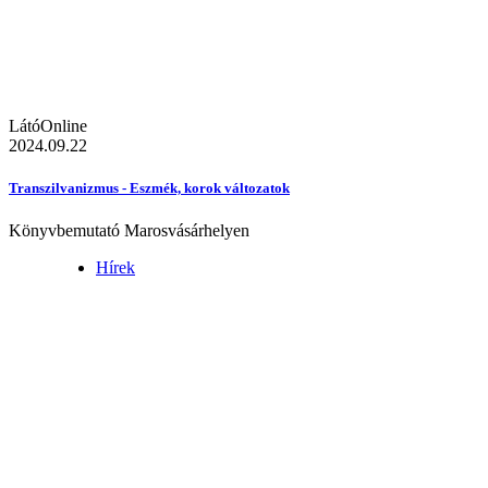
LátóOnline
2024.09.22
Transzilvanizmus - Eszmék, korok változatok
Könyvbemutató Marosvásárhelyen
Hírek