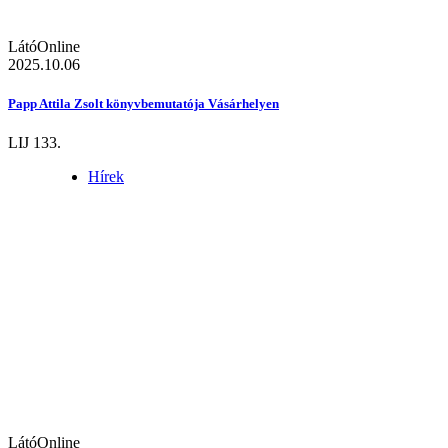
LátóOnline
2025.10.06
Papp Attila Zsolt könyvbemutatója Vásárhelyen
LIJ 133.
Hírek
LátóOnline