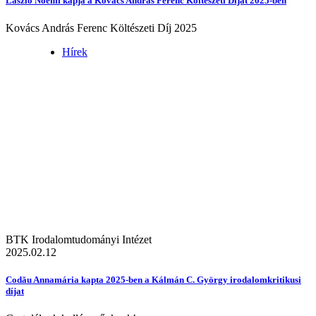
László Noémi kapja a Kovács András Ferenc Költészeti Díjat 2025-ben
Kovács András Ferenc Költészeti Díj 2025
Hírek
BTK Irodalomtudományi Intézet
2025.02.12
Codău Annamária kapta 2025-ben a Kálmán C. György irodalomkritikusi
díjat