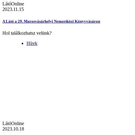
LátóOnline
2023.11.15
A Látó a 29. Marosvásárhelyi Nemzetközi Könyvvásáron
Hol találkozhatsz velünk?
Hírek
LátóOnline
2023.10.18