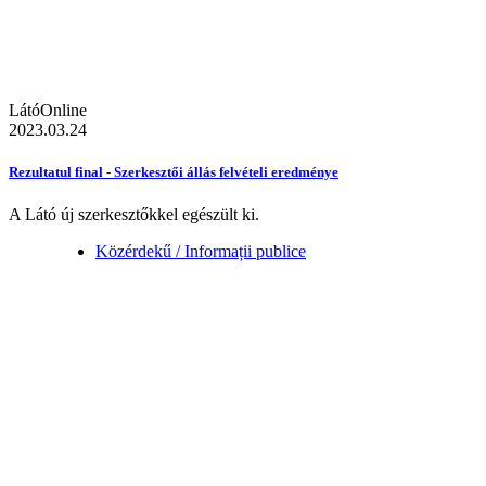
LátóOnline
2023.03.24
Rezultatul final - Szerkesztői állás felvételi eredménye
A Látó új szerkesztőkkel egészült ki.
Közérdekű / Informații publice