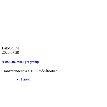
LátóOnline
2026.07.29
A 10. Látó-tábor programja
Transzcendencia a 10. Látó-táborban
Hírek