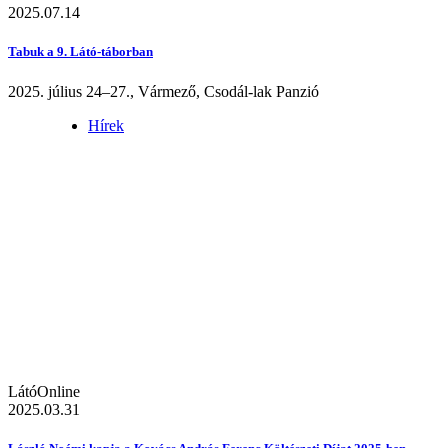
2025.07.14
Tabuk a 9. Látó-táborban
2025. július 24–27., Vármező, Csodál-lak Panzió
Hírek
LátóOnline
2025.03.31