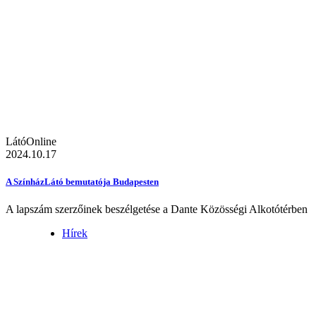
LátóOnline
2024.10.17
A SzínházLátó bemutatója Budapesten
A lapszám szerzőinek beszélgetése a Dante Közösségi Alkotótérben
Hírek