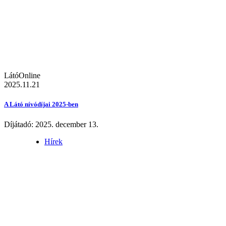
LátóOnline
2025.11.21
A Látó nívódíjai 2025-ben
Díjátadó: 2025. december 13.
Hírek