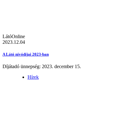
LátóOnline
2023.12.04
A Látó nívódíjai 2023-ban
Díjátadó ünnepség: 2023. december 15.
Hírek