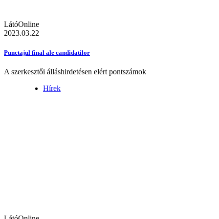
LátóOnline
2023.03.22
Punctajul final ale candidatilor
A szerkesztői álláshirdetésen elért pontszámok
Hírek
LátóOnline