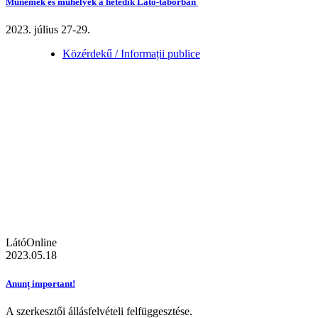
Műnemek és műhelyek a hetedik Látó-táborban
2023. július 27-29.
Közérdekű / Informații publice
LátóOnline
2023.05.18
Anunț important!
A szerkesztői állásfelvételi felfüggesztése.