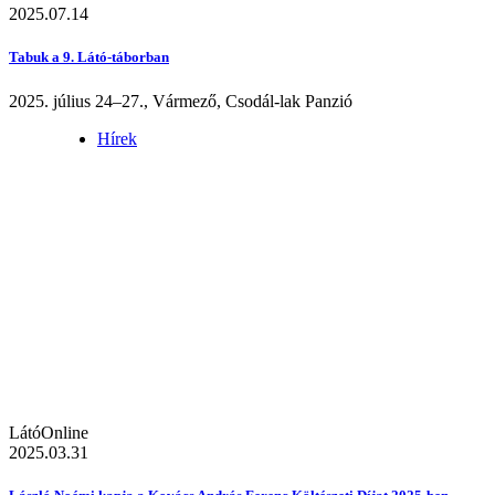
2025.07.14
Tabuk a 9. Látó-táborban
2025. július 24–27., Vármező, Csodál-lak Panzió
Hírek
LátóOnline
2025.03.31