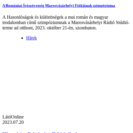
A Romániai Írószövetség Marosvásárhelyi Fiókjának szimpóziuma
A Hasonlóságok és különbségek a mai román és magyar
irodalomban című szimpóziumnak a Marosvásárhelyi Rádió Stúdió-
terme ad otthont, 2023. október 21-én, szombaton.
Hírek
LátóOnline
2023.07.20