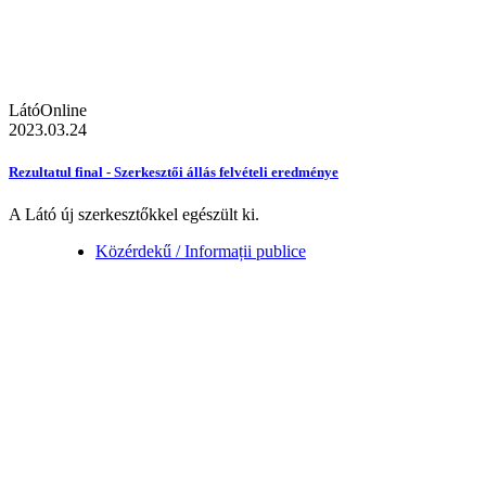
LátóOnline
2023.03.24
Rezultatul final - Szerkesztői állás felvételi eredménye
A Látó új szerkesztőkkel egészült ki.
Közérdekű / Informații publice