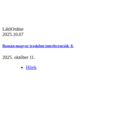
LátóOnline
2025.10.07
Román-magyar irodalmi interferenciák 8.
2025. október 11.
Hírek