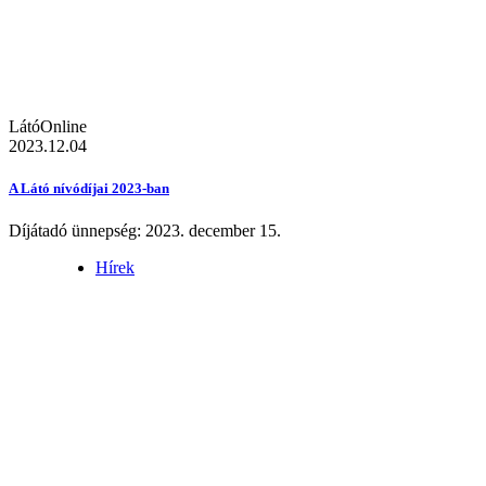
LátóOnline
2023.12.04
A Látó nívódíjai 2023-ban
Díjátadó ünnepség: 2023. december 15.
Hírek