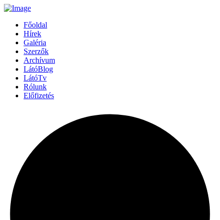
Főoldal
Hírek
Galéria
Szerzők
Archívum
LátóBlog
LátóTv
Rólunk
Előfizetés