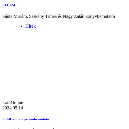
LIJ 124.
Sánta Miriám, Sárkány Tímea és Nagy Zalán könyvbemutatói
Hírek
LátóOnline
2024.05.14
FöldLátó - lapszámbemutató