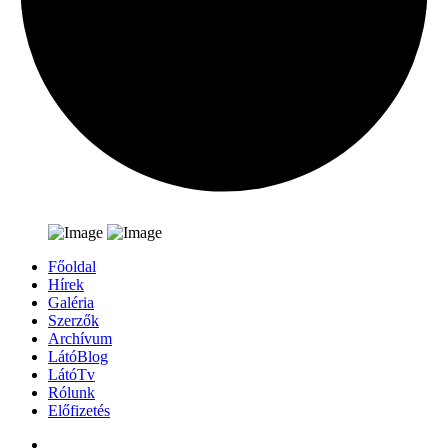
Főoldal
Hírek
Galéria
Szerzők
Archívum
LátóBlog
LátóTv
Rólunk
Előfizetés