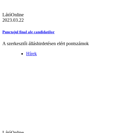
LátóOnline
2023.03.22
Punctajul final ale candidatilor
A szerkesztői álláshirdetésen elért pontszámok
Hírek
LátóOnline