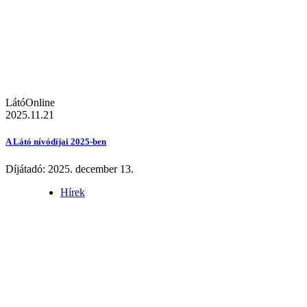
LátóOnline
2025.11.21
A Látó nívódíjai 2025-ben
Díjátadó: 2025. december 13.
Hírek