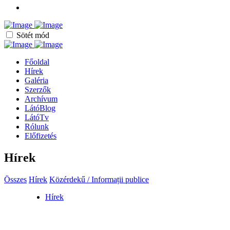
Sötét mód
Főoldal
Hírek
Galéria
Szerzők
Archívum
LátóBlog
LátóTv
Rólunk
Előfizetés
Hírek
Összes
Hírek
Közérdekű / Informații publice
Hírek