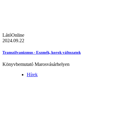
LátóOnline
2024.09.22
Transzilvanizmus - Eszmék, korok változatok
Könyvbemutató Marosvásárhelyen
Hírek