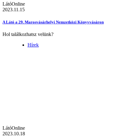
LátóOnline
2023.11.15
A Látó a 29. Marosvásárhelyi Nemzetközi Könyvvásáron
Hol találkozhatsz velünk?
Hírek
LátóOnline
2023.10.18