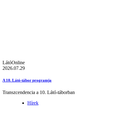
LátóOnline
2026.07.29
A 10. Látó-tábor programja
Transzcendencia a 10. Látó-táborban
Hírek