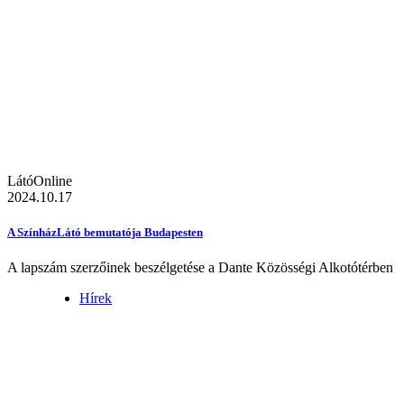
LátóOnline
2024.10.17
A SzínházLátó bemutatója Budapesten
A lapszám szerzőinek beszélgetése a Dante Közösségi Alkotótérben
Hírek