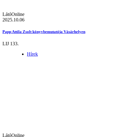
LátóOnline
2025.10.06
Papp Attila Zsolt könyvbemutatója Vásárhelyen
LIJ 133.
Hírek
LátóOnline