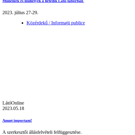
Műnemek és műhelyek a hetedik Látó-táborban
2023. július 27-29.
Közérdekű / Informații publice
LátóOnline
2023.05.18
Anunț important!
A szerkesztői állásfelvételi felfüggesztése.