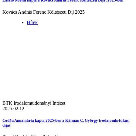
László Noémi kapja a Kovács András Ferenc Költészeti Díjat 2025-ben
Kovács András Ferenc Költészeti Díj 2025
Hírek
BTK Irodalomtudományi Intézet
2025.02.12
Codău Annamária kapta 2025-ben a Kálmán C. György irodalomkritikusi
díjat