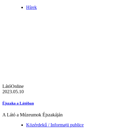
Hírek
LátóOnline
2023.05.10
Éjszaka a Látóban
A Látó a Múzeumok Éjszakáján
Közérdekű / Informații publice