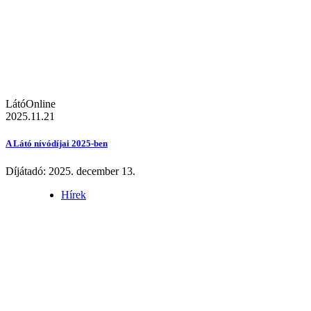
LátóOnline
2025.11.21
A Látó nívódíjai 2025-ben
Díjátadó: 2025. december 13.
Hírek