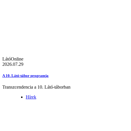
LátóOnline
2026.07.29
A 10. Látó-tábor programja
Transzcendencia a 10. Látó-táborban
Hírek