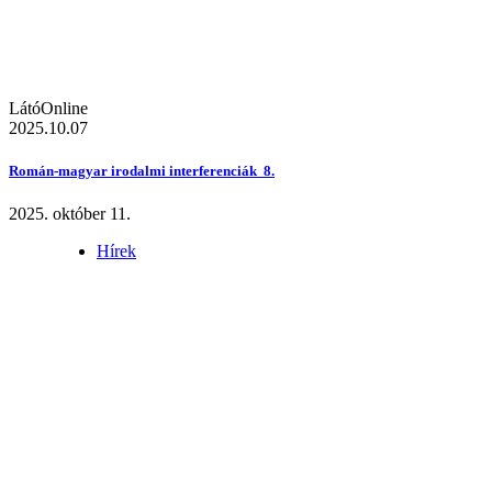
LátóOnline
2025.10.07
Román-magyar irodalmi interferenciák 8.
2025. október 11.
Hírek