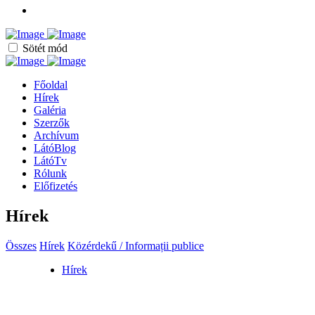
Sötét mód
Főoldal
Hírek
Galéria
Szerzők
Archívum
LátóBlog
LátóTv
Rólunk
Előfizetés
Hírek
Összes
Hírek
Közérdekű / Informații publice
Hírek