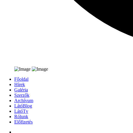
Főoldal
Hírek
Galéria
Szerzők
Archívum
LátóBlog
LátóTv
Rólunk
Előfizetés