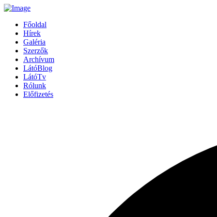
Főoldal
Hírek
Galéria
Szerzők
Archívum
LátóBlog
LátóTv
Rólunk
Előfizetés