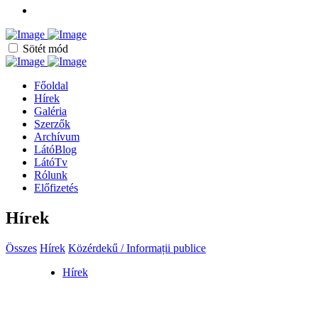
Sötét mód
Főoldal
Hírek
Galéria
Szerzők
Archívum
LátóBlog
LátóTv
Rólunk
Előfizetés
Hírek
Összes
Hírek
Közérdekű / Informații publice
Hírek