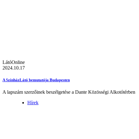
LátóOnline
2024.10.17
A SzínházLátó bemutatója Budapesten
A lapszám szerzőinek beszélgetése a Dante Közösségi Alkotótérben
Hírek