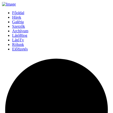
Főoldal
Hírek
Galéria
Szerzők
Archívum
LátóBlog
LátóTv
Rólunk
Előfizetés