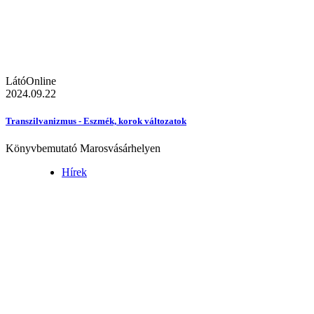
LátóOnline
2024.09.22
Transzilvanizmus - Eszmék, korok változatok
Könyvbemutató Marosvásárhelyen
Hírek