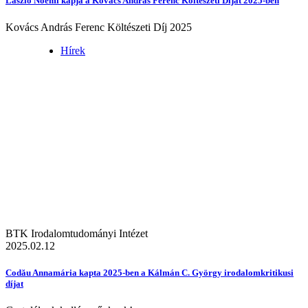
László Noémi kapja a Kovács András Ferenc Költészeti Díjat 2025-ben
Kovács András Ferenc Költészeti Díj 2025
Hírek
BTK Irodalomtudományi Intézet
2025.02.12
Codău Annamária kapta 2025-ben a Kálmán C. György irodalomkritikusi
díjat