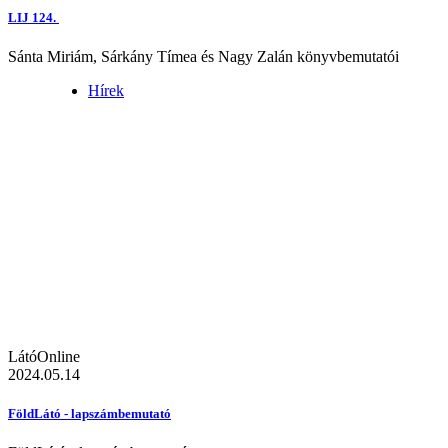
LIJ 124.
Sánta Miriám, Sárkány Tímea és Nagy Zalán könyvbemutatói
Hírek
LátóOnline
2024.05.14
FöldLátó - lapszámbemutató