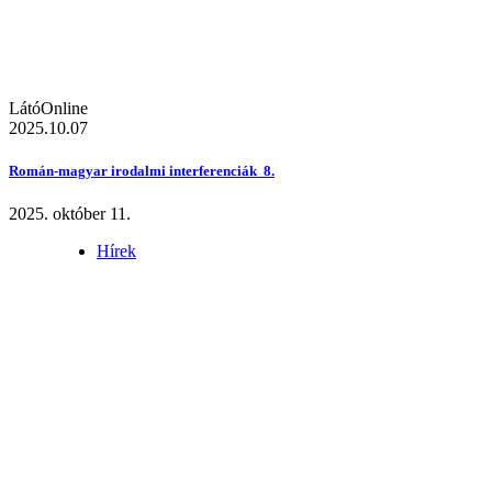
LátóOnline
2025.10.07
Román-magyar irodalmi interferenciák 8.
2025. október 11.
Hírek