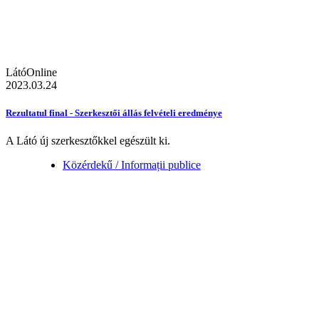
LátóOnline
2023.03.24
Rezultatul final - Szerkesztői állás felvételi eredménye
A Látó új szerkesztőkkel egészült ki.
Közérdekű / Informații publice