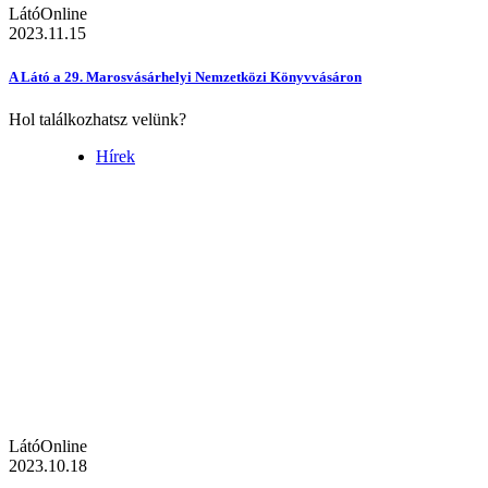
LátóOnline
2023.11.15
A Látó a 29. Marosvásárhelyi Nemzetközi Könyvvásáron
Hol találkozhatsz velünk?
Hírek
LátóOnline
2023.10.18