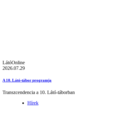
LátóOnline
2026.07.29
A 10. Látó-tábor programja
Transzcendencia a 10. Látó-táborban
Hírek