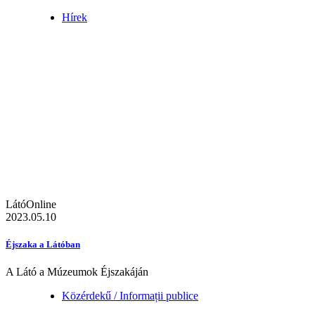
Hírek
LátóOnline
2023.05.10
Éjszaka a Látóban
A Látó a Múzeumok Éjszakáján
Közérdekű / Informații publice