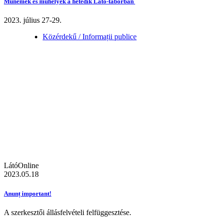
Műnemek és műhelyek a hetedik Látó-táborban
2023. július 27-29.
Közérdekű / Informații publice
LátóOnline
2023.05.18
Anunț important!
A szerkesztői állásfelvételi felfüggesztése.