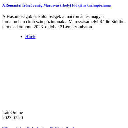
A Romániai Írószövetség Marosvásárhelyi Fiókjának szimpóziuma
A Hasonlóságok és különbségek a mai román és magyar
irodalomban című szimpóziumnak a Marosvásárhelyi Rádió Stúdió-
terme ad otthont, 2023. október 21-én, szombaton.
Hírek
LátóOnline
2023.07.20