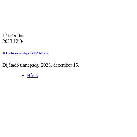
LátóOnline
2023.12.04
A Látó nívódíjai 2023-ban
Díjátadó ünnepség: 2023. december 15.
Hírek