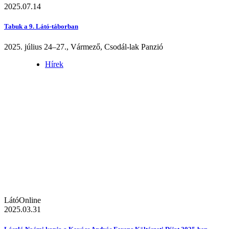
2025.07.14
Tabuk a 9. Látó-táborban
2025. július 24–27., Vármező, Csodál-lak Panzió
Hírek
LátóOnline
2025.03.31