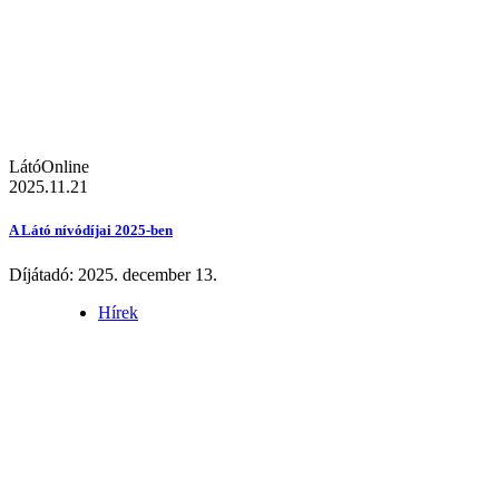
LátóOnline
2025.11.21
A Látó nívódíjai 2025-ben
Díjátadó: 2025. december 13.
Hírek