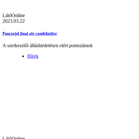
LátóOnline
2023.03.22
Punctajul final ale candidatilor
A szerkesztői álláshirdetésen elért pontszámok
Hírek
LátóOnline