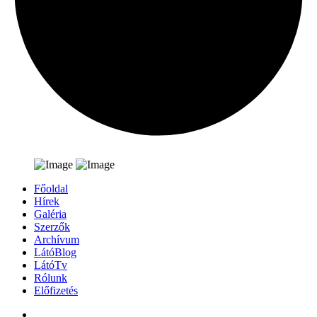
Főoldal
Hírek
Galéria
Szerzők
Archívum
LátóBlog
LátóTv
Rólunk
Előfizetés