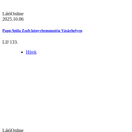
LátóOnline
2025.10.06
Papp Attila Zsolt könyvbemutatója Vásárhelyen
LIJ 133.
Hírek
LátóOnline