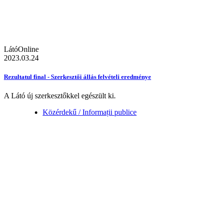
LátóOnline
2023.03.24
Rezultatul final - Szerkesztői állás felvételi eredménye
A Látó új szerkesztőkkel egészült ki.
Közérdekű / Informații publice