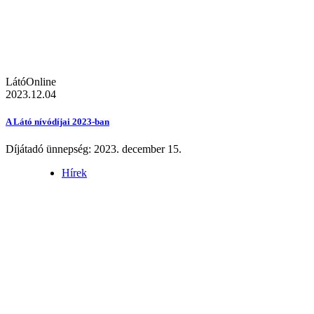
LátóOnline
2023.12.04
A Látó nívódíjai 2023-ban
Díjátadó ünnepség: 2023. december 15.
Hírek