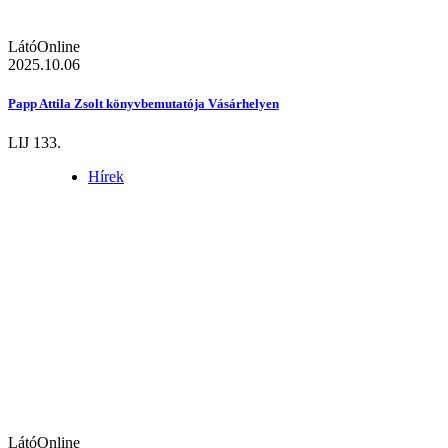
LátóOnline
2025.10.06
Papp Attila Zsolt könyvbemutatója Vásárhelyen
LIJ 133.
Hírek
LátóOnline