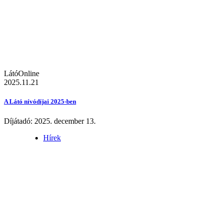
LátóOnline
2025.11.21
A Látó nívódíjai 2025-ben
Díjátadó: 2025. december 13.
Hírek