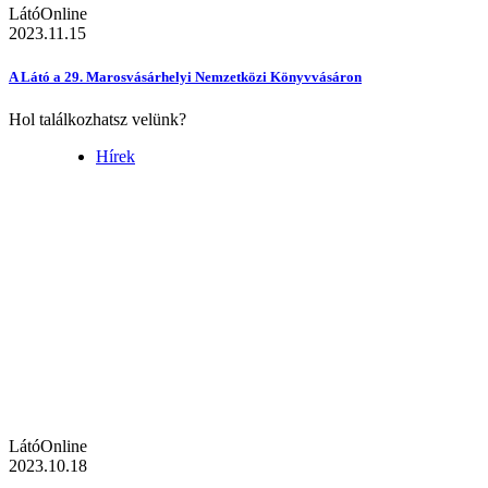
LátóOnline
2023.11.15
A Látó a 29. Marosvásárhelyi Nemzetközi Könyvvásáron
Hol találkozhatsz velünk?
Hírek
LátóOnline
2023.10.18