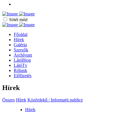
Sötét mód
Főoldal
Hírek
Galéria
Szerzők
Archívum
LátóBlog
LátóTv
Rólunk
Előfizetés
Hírek
Összes
Hírek
Közérdekű / Informații publice
Hírek