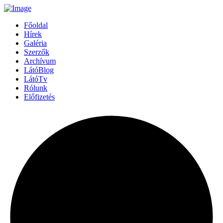
Főoldal
Hírek
Galéria
Szerzők
Archívum
LátóBlog
LátóTv
Rólunk
Előfizetés