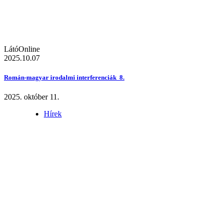
LátóOnline
2025.10.07
Román-magyar irodalmi interferenciák 8.
2025. október 11.
Hírek