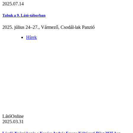
2025.07.14
Tabuk a 9. Látó-táborban
2025. július 24–27., Vármező, Csodál-lak Panzió
Hírek
LátóOnline
2025.03.31