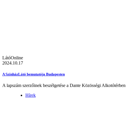
LátóOnline
2024.10.17
A SzínházLátó bemutatója Budapesten
A lapszám szerzőinek beszélgetése a Dante Közösségi Alkotótérben
Hírek