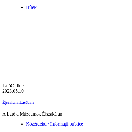
Hírek
LátóOnline
2023.05.10
Éjszaka a Látóban
A Látó a Múzeumok Éjszakáján
Közérdekű / Informații publice