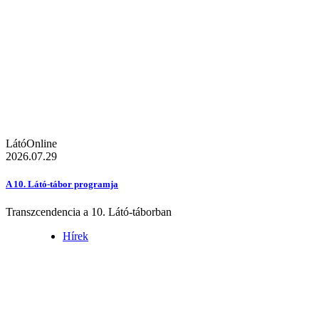
LátóOnline
2026.07.29
A 10. Látó-tábor programja
Transzcendencia a 10. Látó-táborban
Hírek