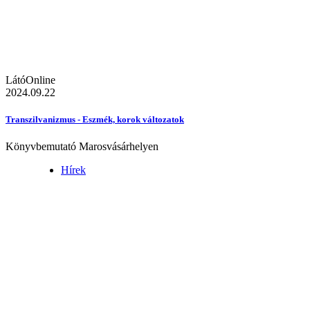
LátóOnline
2024.09.22
Transzilvanizmus - Eszmék, korok változatok
Könyvbemutató Marosvásárhelyen
Hírek