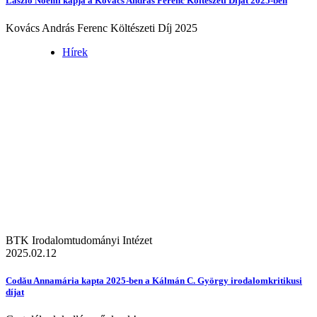
László Noémi kapja a Kovács András Ferenc Költészeti Díjat 2025-ben
Kovács András Ferenc Költészeti Díj 2025
Hírek
BTK Irodalomtudományi Intézet
2025.02.12
Codău Annamária kapta 2025-ben a Kálmán C. György irodalomkritikusi
díjat