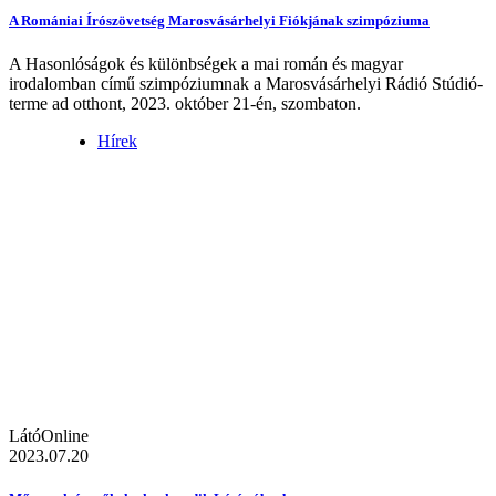
A Romániai Írószövetség Marosvásárhelyi Fiókjának szimpóziuma
A Hasonlóságok és különbségek a mai román és magyar
irodalomban című szimpóziumnak a Marosvásárhelyi Rádió Stúdió-
terme ad otthont, 2023. október 21-én, szombaton.
Hírek
LátóOnline
2023.07.20