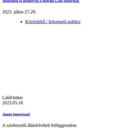
Műnemek és műhelyek a hetedik Látó-táborban
2023. július 27-29.
Közérdekű / Informații publice
LátóOnline
2023.05.18
Anunț important!
A szerkesztői állásfelvételi felfüggesztése.