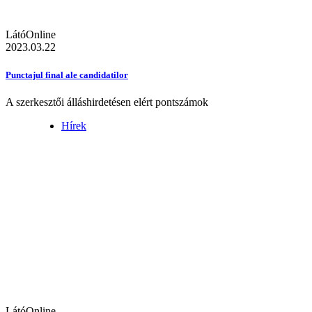
LátóOnline
2023.03.22
Punctajul final ale candidatilor
A szerkesztői álláshirdetésen elért pontszámok
Hírek
LátóOnline