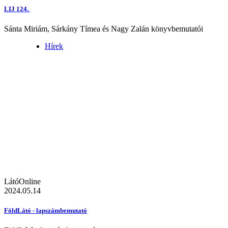
LIJ 124.
Sánta Miriám, Sárkány Tímea és Nagy Zalán könyvbemutatói
Hírek
LátóOnline
2024.05.14
FöldLátó - lapszámbemutató