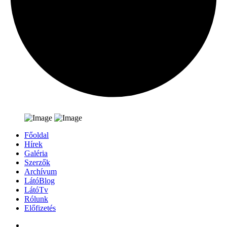
Főoldal
Hírek
Galéria
Szerzők
Archívum
LátóBlog
LátóTv
Rólunk
Előfizetés