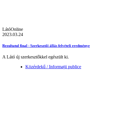
LátóOnline
2023.03.24
Rezultatul final - Szerkesztői állás felvételi eredménye
A Látó új szerkesztőkkel egészült ki.
Közérdekű / Informații publice