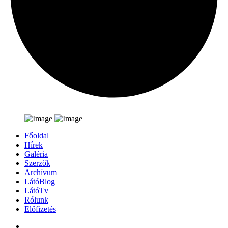
Főoldal
Hírek
Galéria
Szerzők
Archívum
LátóBlog
LátóTv
Rólunk
Előfizetés