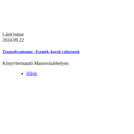
LátóOnline
2024.09.22
Transzilvanizmus - Eszmék, korok változatok
Könyvbemutató Marosvásárhelyen
Hírek