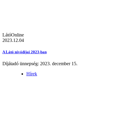
LátóOnline
2023.12.04
A Látó nívódíjai 2023-ban
Díjátadó ünnepség: 2023. december 15.
Hírek