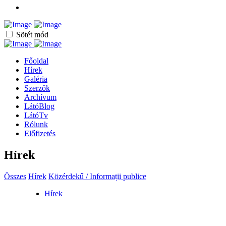
Sötét mód
Főoldal
Hírek
Galéria
Szerzők
Archívum
LátóBlog
LátóTv
Rólunk
Előfizetés
Hírek
Összes
Hírek
Közérdekű / Informații publice
Hírek