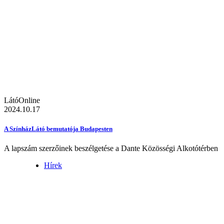
LátóOnline
2024.10.17
A SzínházLátó bemutatója Budapesten
A lapszám szerzőinek beszélgetése a Dante Közösségi Alkotótérben
Hírek