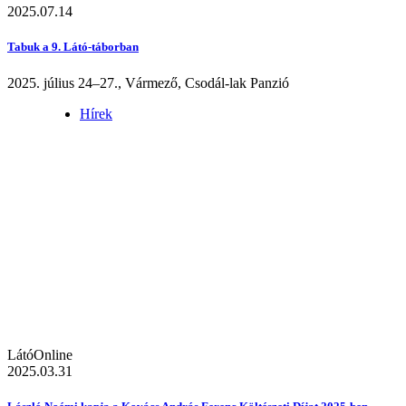
2025.07.14
Tabuk a 9. Látó-táborban
2025. július 24–27., Vármező, Csodál-lak Panzió
Hírek
LátóOnline
2025.03.31