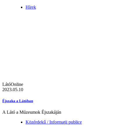
Hírek
LátóOnline
2023.05.10
Éjszaka a Látóban
A Látó a Múzeumok Éjszakáján
Közérdekű / Informații publice