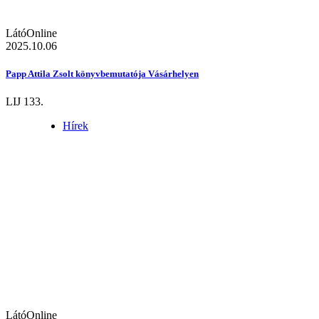
LátóOnline
2025.10.06
Papp Attila Zsolt könyvbemutatója Vásárhelyen
LIJ 133.
Hírek
LátóOnline