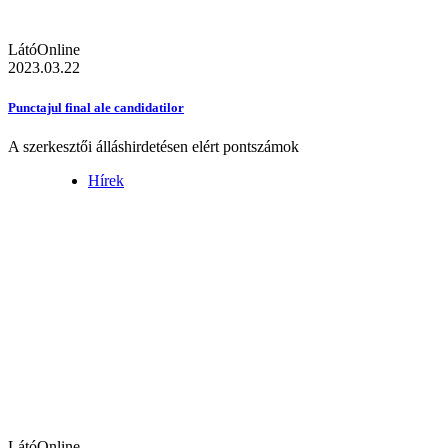
LátóOnline
2023.03.22
Punctajul final ale candidatilor
A szerkesztői álláshirdetésen elért pontszámok
Hírek
LátóOnline