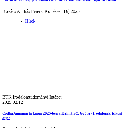
László Noémi kapja a Kovács András Ferenc Költészeti Díjat 2025-ben
Kovács András Ferenc Költészeti Díj 2025
Hírek
BTK Irodalomtudományi Intézet
2025.02.12
Codău Annamária kapta 2025-ben a Kálmán C. György irodalomkritikusi
díjat