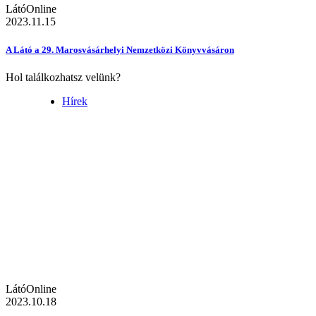
LátóOnline
2023.11.15
A Látó a 29. Marosvásárhelyi Nemzetközi Könyvvásáron
Hol találkozhatsz velünk?
Hírek
LátóOnline
2023.10.18