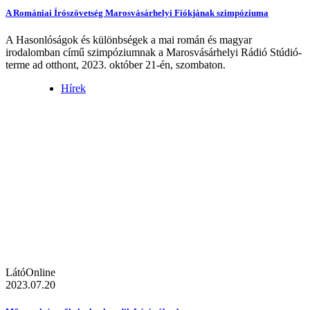
A Romániai Írószövetség Marosvásárhelyi Fiókjának szimpóziuma
A Hasonlóságok és különbségek a mai román és magyar
irodalomban című szimpóziumnak a Marosvásárhelyi Rádió Stúdió-
terme ad otthont, 2023. október 21-én, szombaton.
Hírek
LátóOnline
2023.07.20