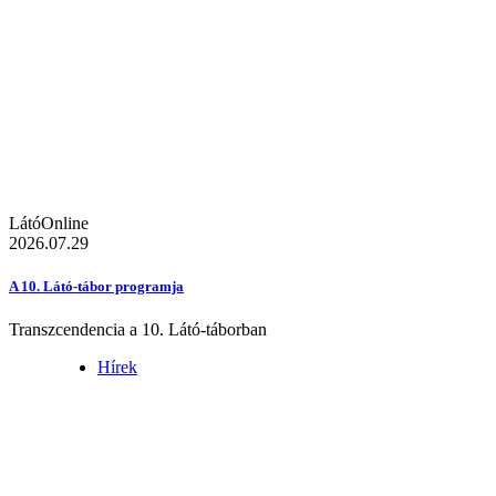
LátóOnline
2026.07.29
A 10. Látó-tábor programja
Transzcendencia a 10. Látó-táborban
Hírek