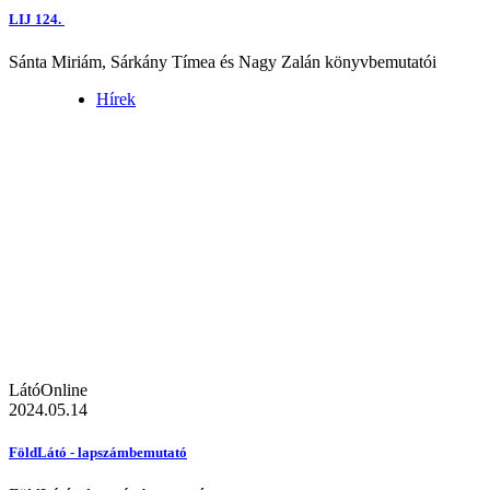
LIJ 124.
Sánta Miriám, Sárkány Tímea és Nagy Zalán könyvbemutatói
Hírek
LátóOnline
2024.05.14
FöldLátó - lapszámbemutató