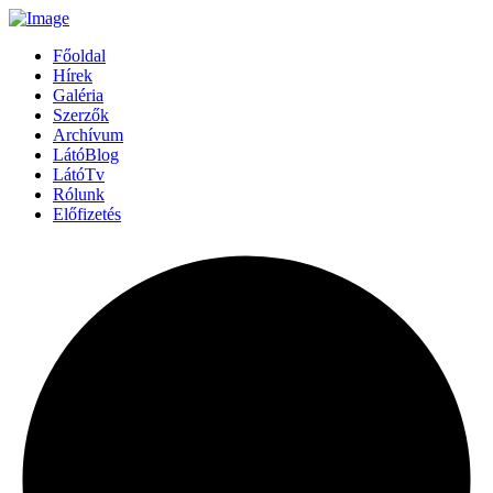
Főoldal
Hírek
Galéria
Szerzők
Archívum
LátóBlog
LátóTv
Rólunk
Előfizetés