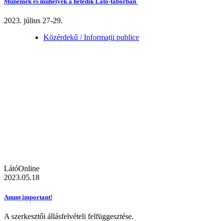
Műnemek és műhelyek a hetedik Látó-táborban
2023. július 27-29.
Közérdekű / Informații publice
LátóOnline
2023.05.18
Anunț important!
A szerkesztői állásfelvételi felfüggesztése.