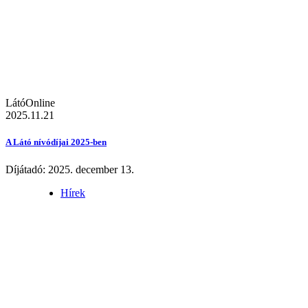
LátóOnline
2025.11.21
A Látó nívódíjai 2025-ben
Díjátadó: 2025. december 13.
Hírek