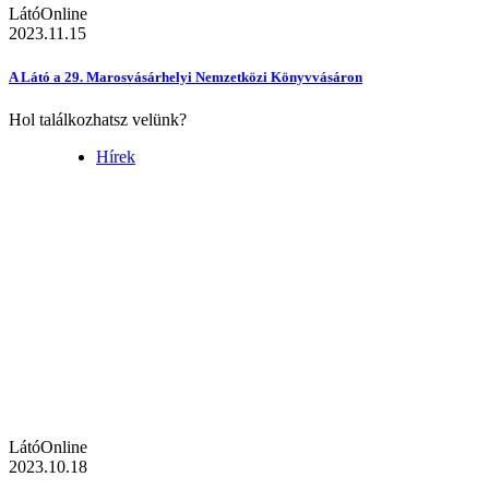
LátóOnline
2023.11.15
A Látó a 29. Marosvásárhelyi Nemzetközi Könyvvásáron
Hol találkozhatsz velünk?
Hírek
LátóOnline
2023.10.18