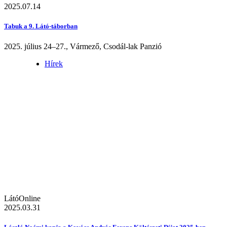
2025.07.14
Tabuk a 9. Látó-táborban
2025. július 24–27., Vármező, Csodál-lak Panzió
Hírek
LátóOnline
2025.03.31