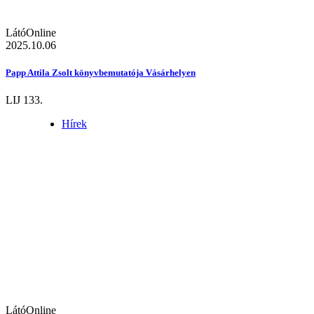
LátóOnline
2025.10.06
Papp Attila Zsolt könyvbemutatója Vásárhelyen
LIJ 133.
Hírek
LátóOnline