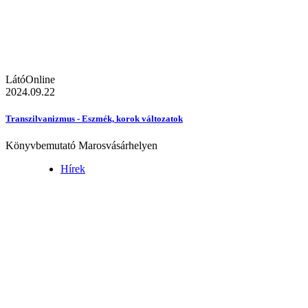
LátóOnline
2024.09.22
Transzilvanizmus - Eszmék, korok változatok
Könyvbemutató Marosvásárhelyen
Hírek