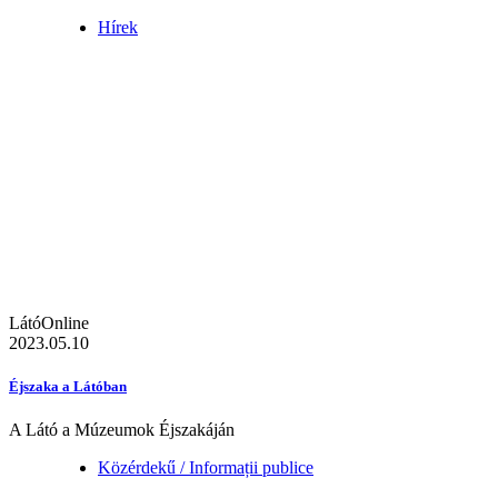
Hírek
LátóOnline
2023.05.10
Éjszaka a Látóban
A Látó a Múzeumok Éjszakáján
Közérdekű / Informații publice