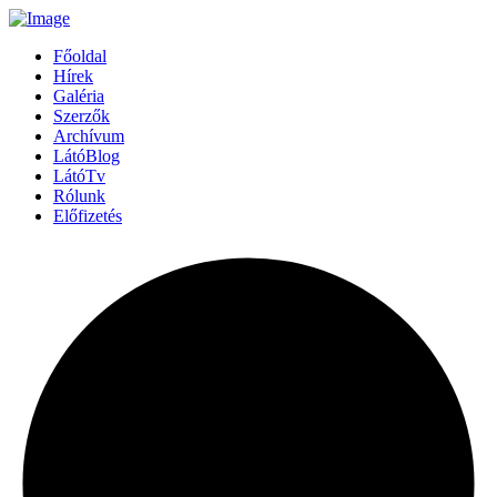
Főoldal
Hírek
Galéria
Szerzők
Archívum
LátóBlog
LátóTv
Rólunk
Előfizetés