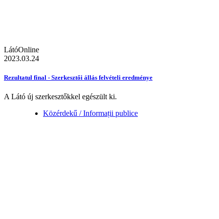
LátóOnline
2023.03.24
Rezultatul final - Szerkesztői állás felvételi eredménye
A Látó új szerkesztőkkel egészült ki.
Közérdekű / Informații publice