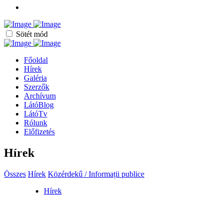
Sötét mód
Főoldal
Hírek
Galéria
Szerzők
Archívum
LátóBlog
LátóTv
Rólunk
Előfizetés
Hírek
Összes
Hírek
Közérdekű / Informații publice
Hírek