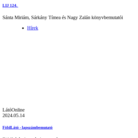
LIJ 124.
Sánta Miriám, Sárkány Tímea és Nagy Zalán könyvbemutatói
Hírek
LátóOnline
2024.05.14
FöldLátó - lapszámbemutató