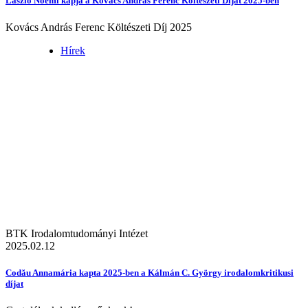
László Noémi kapja a Kovács András Ferenc Költészeti Díjat 2025-ben
Kovács András Ferenc Költészeti Díj 2025
Hírek
BTK Irodalomtudományi Intézet
2025.02.12
Codău Annamária kapta 2025-ben a Kálmán C. György irodalomkritikusi
díjat