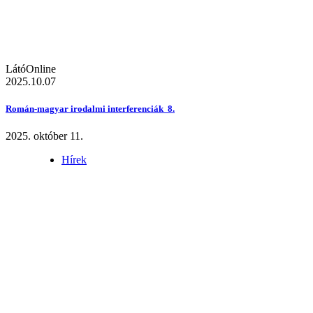
LátóOnline
2025.10.07
Román-magyar irodalmi interferenciák 8.
2025. október 11.
Hírek