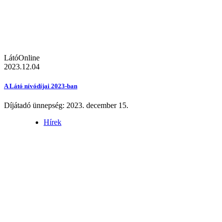
LátóOnline
2023.12.04
A Látó nívódíjai 2023-ban
Díjátadó ünnepség: 2023. december 15.
Hírek