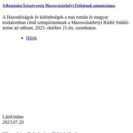
A Romániai Írószövetség Marosvásárhelyi Fiókjának szimpóziuma
A Hasonlóságok és különbségek a mai román és magyar
irodalomban című szimpóziumnak a Marosvásárhelyi Rádió Stúdió-
terme ad otthont, 2023. október 21-én, szombaton.
Hírek
LátóOnline
2023.07.20