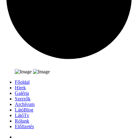
Főoldal
Hírek
Galéria
Szerzők
Archívum
LátóBlog
LátóTv
Rólunk
Előfizetés