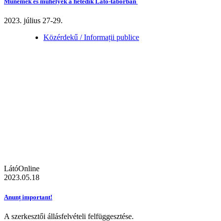
Műnemek és műhelyek a hetedik Látó-táborban
2023. július 27-29.
Közérdekű / Informații publice
LátóOnline
2023.05.18
Anunț important!
A szerkesztői állásfelvételi felfüggesztése.