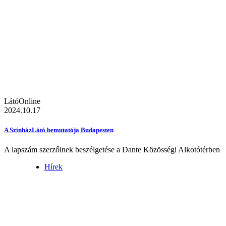
LátóOnline
2024.10.17
A SzínházLátó bemutatója Budapesten
A lapszám szerzőinek beszélgetése a Dante Közösségi Alkotótérben
Hírek