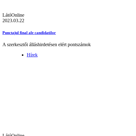
LátóOnline
2023.03.22
Punctajul final ale candidatilor
A szerkesztői álláshirdetésen elért pontszámok
Hírek
LátóOnline