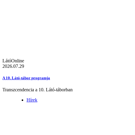
LátóOnline
2026.07.29
A 10. Látó-tábor programja
Transzcendencia a 10. Látó-táborban
Hírek