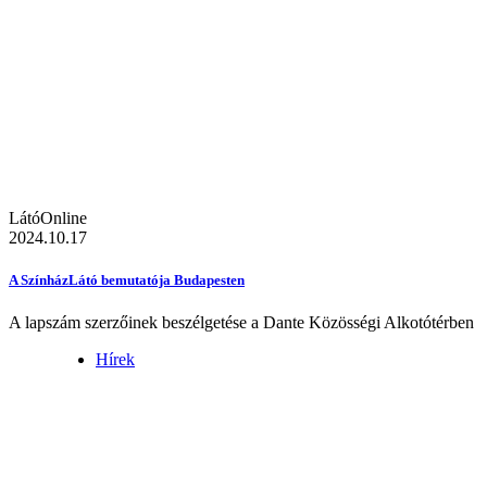
LátóOnline
2024.10.17
A SzínházLátó bemutatója Budapesten
A lapszám szerzőinek beszélgetése a Dante Közösségi Alkotótérben
Hírek