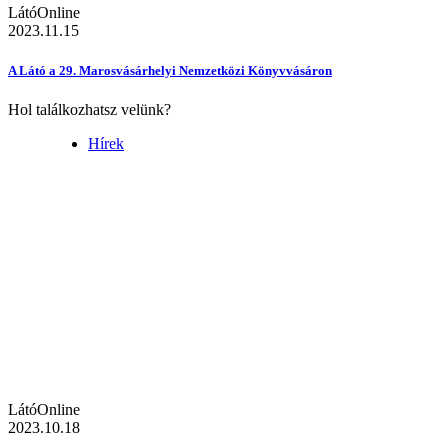
LátóOnline
2023.11.15
A Látó a 29. Marosvásárhelyi Nemzetközi Könyvvásáron
Hol találkozhatsz velünk?
Hírek
LátóOnline
2023.10.18