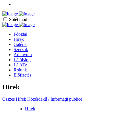
Sötét mód
Főoldal
Hírek
Galéria
Szerzők
Archívum
LátóBlog
LátóTv
Rólunk
Előfizetés
Hírek
Összes
Hírek
Közérdekű / Informații publice
Hírek