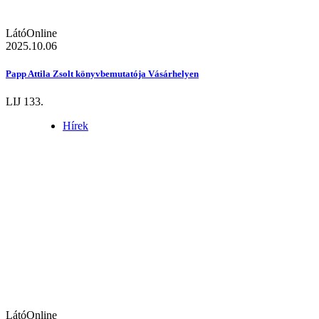
LátóOnline
2025.10.06
Papp Attila Zsolt könyvbemutatója Vásárhelyen
LIJ 133.
Hírek
LátóOnline