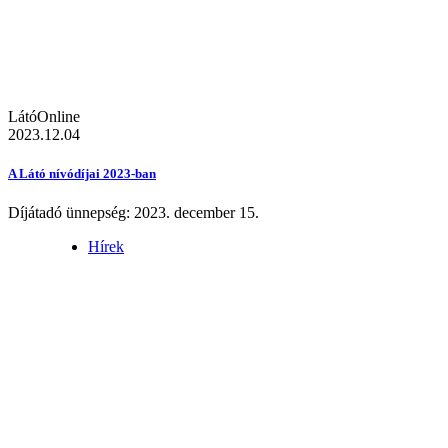
LátóOnline
2023.12.04
A Látó nívódíjai 2023-ban
Díjátadó ünnepség: 2023. december 15.
Hírek