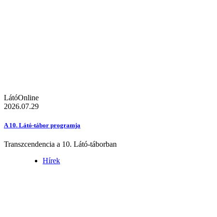
LátóOnline
2026.07.29
A 10. Látó-tábor programja
Transzcendencia a 10. Látó-táborban
Hírek