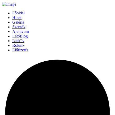
Főoldal
Hírek
Galéria
Szerzők
Archívum
LátóBlog
LátóTv
Rólunk
Előfizetés