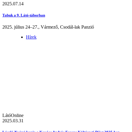
2025.07.14
Tabuk a 9. Látó-táborban
2025. július 24–27., Vármező, Csodál-lak Panzió
Hírek
LátóOnline
2025.03.31