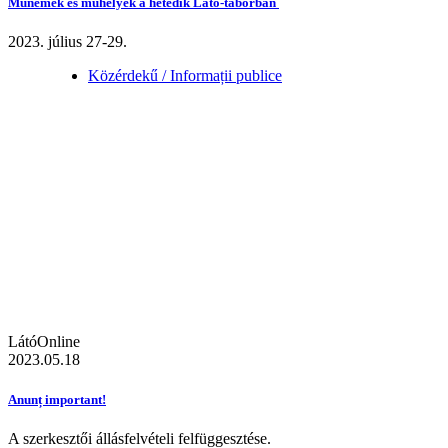
Műnemek és műhelyek a hetedik Látó-táborban
2023. július 27-29.
Közérdekű / Informații publice
LátóOnline
2023.05.18
Anunț important!
A szerkesztői állásfelvételi felfüggesztése.