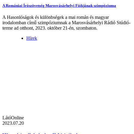
A Romániai Írószövetség Marosvásárhelyi Fiókjának szimpóziuma
A Hasonlóságok és különbségek a mai román és magyar
irodalomban című szimpóziumnak a Marosvásárhelyi Rádió Stúdió-
terme ad otthont, 2023. október 21-én, szombaton.
Hírek
LátóOnline
2023.07.20