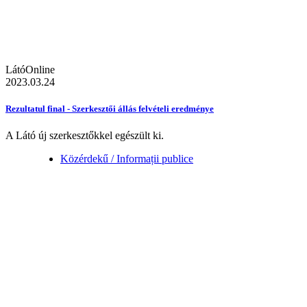
LátóOnline
2023.03.24
Rezultatul final - Szerkesztői állás felvételi eredménye
A Látó új szerkesztőkkel egészült ki.
Közérdekű / Informații publice