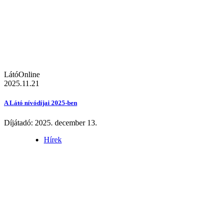
LátóOnline
2025.11.21
A Látó nívódíjai 2025-ben
Díjátadó: 2025. december 13.
Hírek