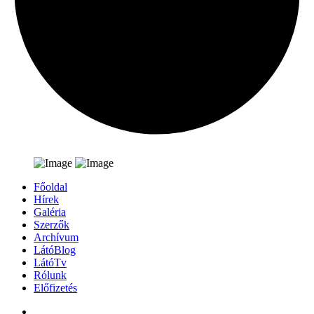
Főoldal
Hírek
Galéria
Szerzők
Archívum
LátóBlog
LátóTv
Rólunk
Előfizetés