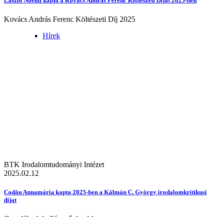
László Noémi kapja a Kovács András Ferenc Költészeti Díjat 2025-ben
Kovács András Ferenc Költészeti Díj 2025
Hírek
BTK Irodalomtudományi Intézet
2025.02.12
Codău Annamária kapta 2025-ben a Kálmán C. György irodalomkritikusi
díjat