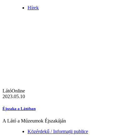
Hírek
LátóOnline
2023.05.10
Éjszaka a Látóban
A Látó a Múzeumok Éjszakáján
Közérdekű / Informații publice