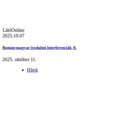
LátóOnline
2025.10.07
Román-magyar irodalmi interferenciák 8.
2025. október 11.
Hírek