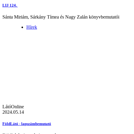
LIJ 124.
Sánta Miriám, Sárkány Tímea és Nagy Zalán könyvbemutatói
Hírek
LátóOnline
2024.05.14
FöldLátó - lapszámbemutató