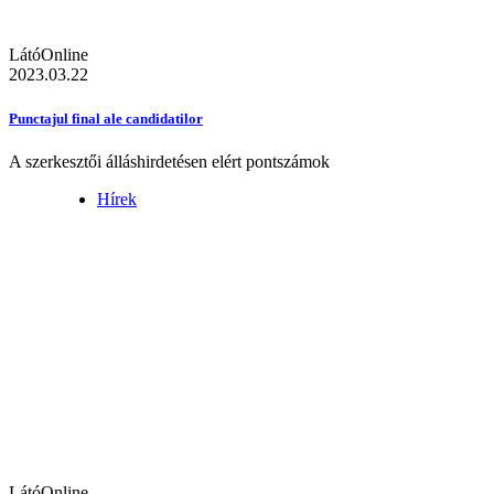
LátóOnline
2023.03.22
Punctajul final ale candidatilor
A szerkesztői álláshirdetésen elért pontszámok
Hírek
LátóOnline