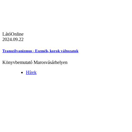
LátóOnline
2024.09.22
Transzilvanizmus - Eszmék, korok változatok
Könyvbemutató Marosvásárhelyen
Hírek