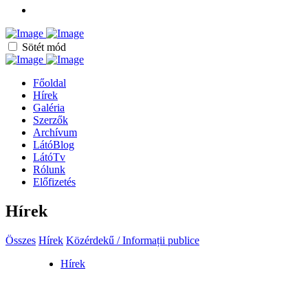
Sötét mód
Főoldal
Hírek
Galéria
Szerzők
Archívum
LátóBlog
LátóTv
Rólunk
Előfizetés
Hírek
Összes
Hírek
Közérdekű / Informații publice
Hírek