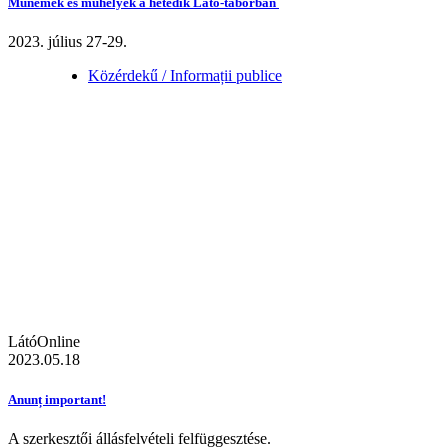
Műnemek és műhelyek a hetedik Látó-táborban
2023. július 27-29.
Közérdekű / Informații publice
LátóOnline
2023.05.18
Anunț important!
A szerkesztői állásfelvételi felfüggesztése.