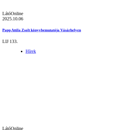
LátóOnline
2025.10.06
Papp Attila Zsolt könyvbemutatója Vásárhelyen
LIJ 133.
Hírek
LátóOnline