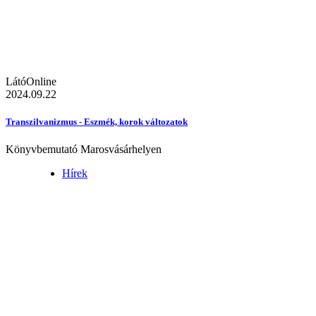
LátóOnline
2024.09.22
Transzilvanizmus - Eszmék, korok változatok
Könyvbemutató Marosvásárhelyen
Hírek