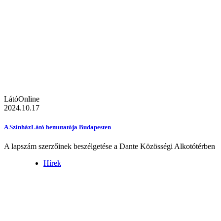
LátóOnline
2024.10.17
A SzínházLátó bemutatója Budapesten
A lapszám szerzőinek beszélgetése a Dante Közösségi Alkotótérben
Hírek