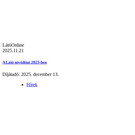
LátóOnline
2025.11.21
A Látó nívódíjai 2025-ben
Díjátadó: 2025. december 13.
Hírek