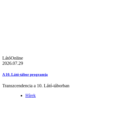
LátóOnline
2026.07.29
A 10. Látó-tábor programja
Transzcendencia a 10. Látó-táborban
Hírek