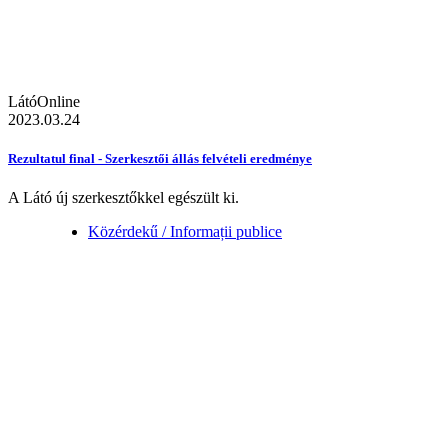
LátóOnline
2023.03.24
Rezultatul final - Szerkesztői állás felvételi eredménye
A Látó új szerkesztőkkel egészült ki.
Közérdekű / Informații publice