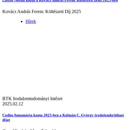
László Noémi kapja a Kovács András Ferenc Költészeti Díjat 2025-ben
Kovács András Ferenc Költészeti Díj 2025
Hírek
BTK Irodalomtudományi Intézet
2025.02.12
Codău Annamária kapta 2025-ben a Kálmán C. György irodalomkritikusi
díjat