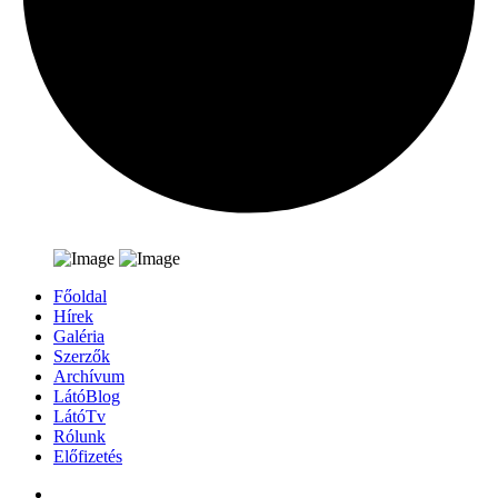
Főoldal
Hírek
Galéria
Szerzők
Archívum
LátóBlog
LátóTv
Rólunk
Előfizetés