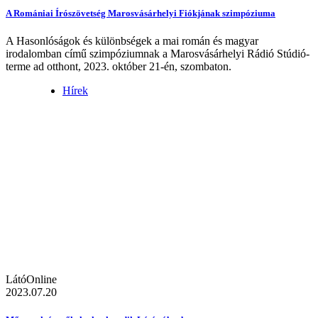
A Romániai Írószövetség Marosvásárhelyi Fiókjának szimpóziuma
A Hasonlóságok és különbségek a mai román és magyar
irodalomban című szimpóziumnak a Marosvásárhelyi Rádió Stúdió-
terme ad otthont, 2023. október 21-én, szombaton.
Hírek
LátóOnline
2023.07.20