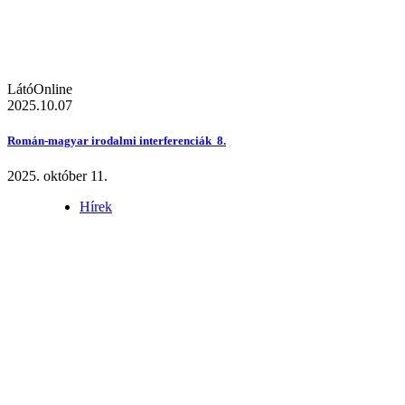
LátóOnline
2025.10.07
Román-magyar irodalmi interferenciák 8.
2025. október 11.
Hírek