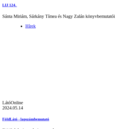
LIJ 124.
Sánta Miriám, Sárkány Tímea és Nagy Zalán könyvbemutatói
Hírek
LátóOnline
2024.05.14
FöldLátó - lapszámbemutató