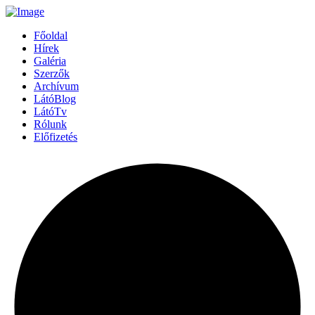
Főoldal
Hírek
Galéria
Szerzők
Archívum
LátóBlog
LátóTv
Rólunk
Előfizetés