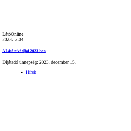
LátóOnline
2023.12.04
A Látó nívódíjai 2023-ban
Díjátadó ünnepség: 2023. december 15.
Hírek