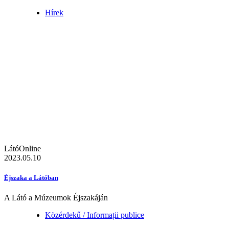
Hírek
LátóOnline
2023.05.10
Éjszaka a Látóban
A Látó a Múzeumok Éjszakáján
Közérdekű / Informații publice