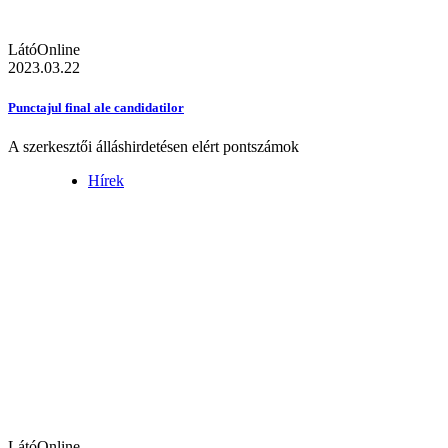
LátóOnline
2023.03.22
Punctajul final ale candidatilor
A szerkesztői álláshirdetésen elért pontszámok
Hírek
LátóOnline