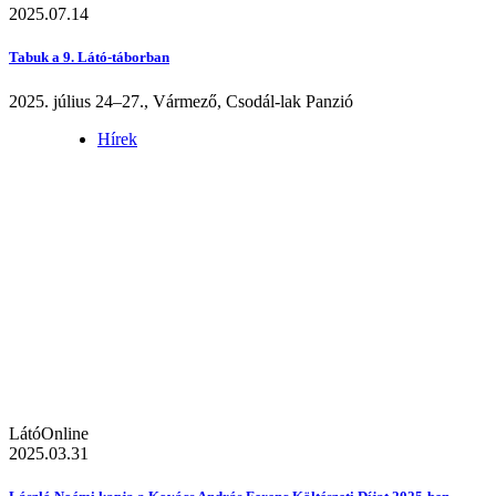
2025.07.14
Tabuk a 9. Látó-táborban
2025. július 24–27., Vármező, Csodál-lak Panzió
Hírek
LátóOnline
2025.03.31