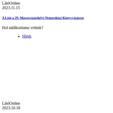
LátóOnline
2023.11.15
A Látó a 29. Marosvásárhelyi Nemzetközi Könyvvásáron
Hol találkozhatsz velünk?
Hírek
LátóOnline
2023.10.18