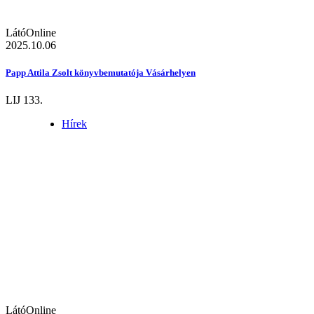
LátóOnline
2025.10.06
Papp Attila Zsolt könyvbemutatója Vásárhelyen
LIJ 133.
Hírek
LátóOnline