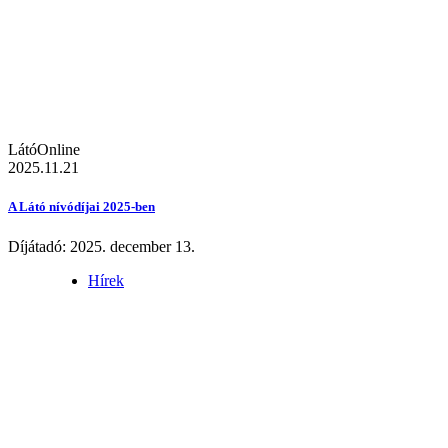
LátóOnline
2025.11.21
A Látó nívódíjai 2025-ben
Díjátadó: 2025. december 13.
Hírek