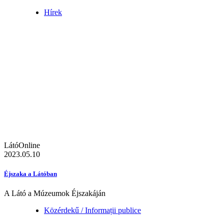
Hírek
LátóOnline
2023.05.10
Éjszaka a Látóban
A Látó a Múzeumok Éjszakáján
Közérdekű / Informații publice