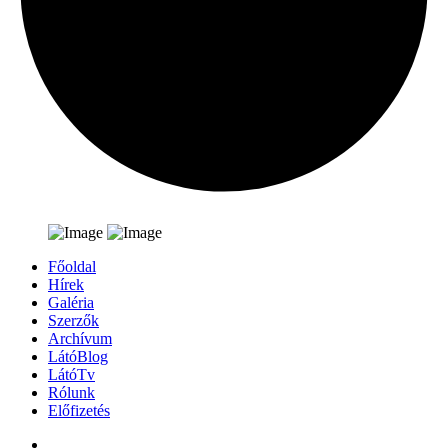
Főoldal
Hírek
Galéria
Szerzők
Archívum
LátóBlog
LátóTv
Rólunk
Előfizetés