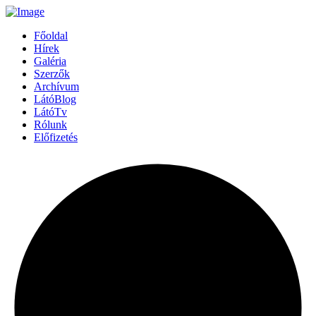
Főoldal
Hírek
Galéria
Szerzők
Archívum
LátóBlog
LátóTv
Rólunk
Előfizetés