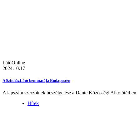
LátóOnline
2024.10.17
A SzínházLátó bemutatója Budapesten
A lapszám szerzőinek beszélgetése a Dante Közösségi Alkotótérben
Hírek