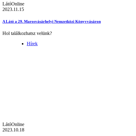
LátóOnline
2023.11.15
A Látó a 29. Marosvásárhelyi Nemzetközi Könyvvásáron
Hol találkozhatsz velünk?
Hírek
LátóOnline
2023.10.18