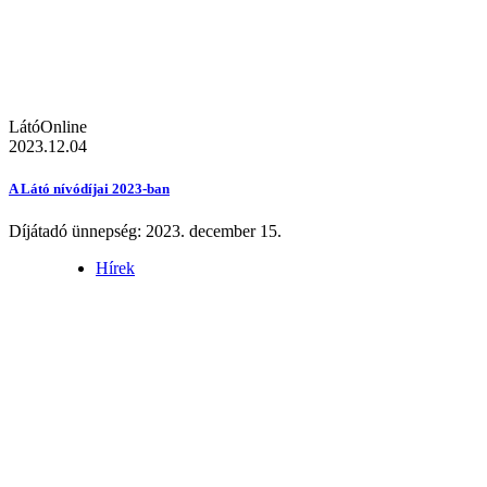
LátóOnline
2023.12.04
A Látó nívódíjai 2023-ban
Díjátadó ünnepség: 2023. december 15.
Hírek