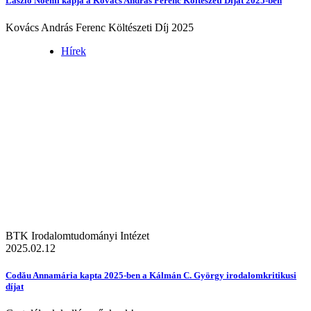
László Noémi kapja a Kovács András Ferenc Költészeti Díjat 2025-ben
Kovács András Ferenc Költészeti Díj 2025
Hírek
BTK Irodalomtudományi Intézet
2025.02.12
Codău Annamária kapta 2025-ben a Kálmán C. György irodalomkritikusi
díjat