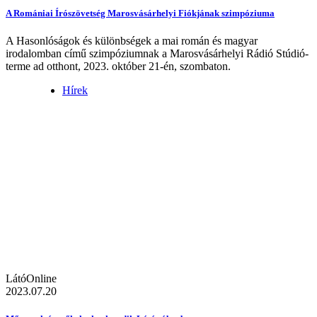
A Romániai Írószövetség Marosvásárhelyi Fiókjának szimpóziuma
A Hasonlóságok és különbségek a mai román és magyar
irodalomban című szimpóziumnak a Marosvásárhelyi Rádió Stúdió-
terme ad otthont, 2023. október 21-én, szombaton.
Hírek
LátóOnline
2023.07.20