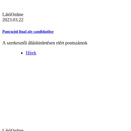
LátóOnline
2023.03.22
Punctajul final ale candidatilor
A szerkesztői álláshirdetésen elért pontszámok
Hírek
LátóOnline