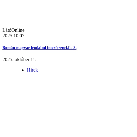
LátóOnline
2025.10.07
Román-magyar irodalmi interferenciák 8.
2025. október 11.
Hírek