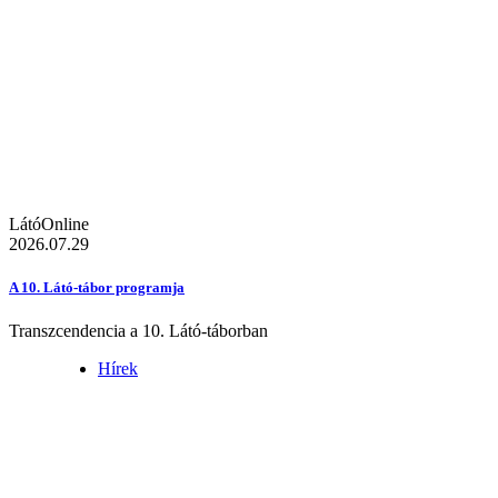
LátóOnline
2026.07.29
A 10. Látó-tábor programja
Transzcendencia a 10. Látó-táborban
Hírek