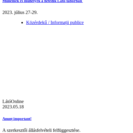
Műnemek és műhelyek a hetedik Látó-táborban
2023. július 27-29.
Közérdekű / Informații publice
LátóOnline
2023.05.18
Anunț important!
A szerkesztői állásfelvételi felfüggesztése.