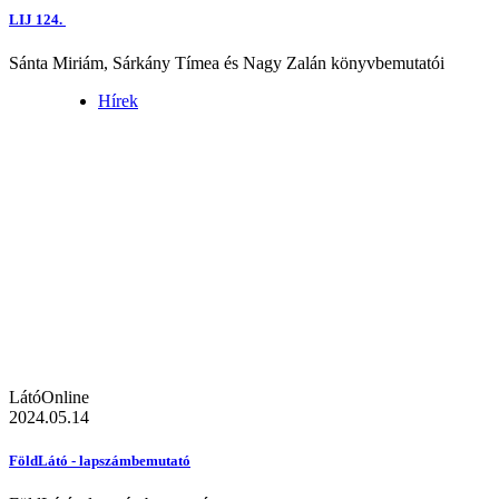
LIJ 124.
Sánta Miriám, Sárkány Tímea és Nagy Zalán könyvbemutatói
Hírek
LátóOnline
2024.05.14
FöldLátó - lapszámbemutató