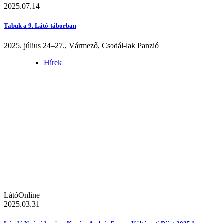
2025.07.14
Tabuk a 9. Látó-táborban
2025. július 24–27., Vármező, Csodál-lak Panzió
Hírek
LátóOnline
2025.03.31