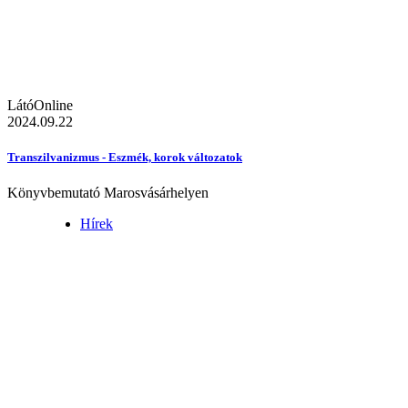
LátóOnline
2024.09.22
Transzilvanizmus - Eszmék, korok változatok
Könyvbemutató Marosvásárhelyen
Hírek