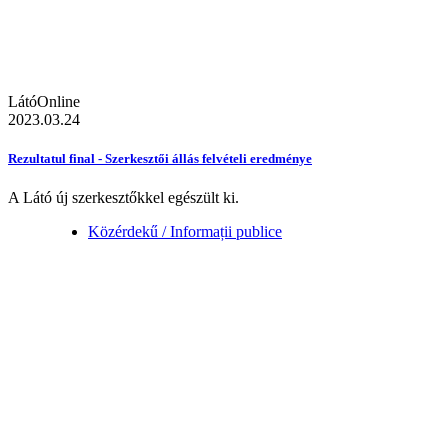
LátóOnline
2023.03.24
Rezultatul final - Szerkesztői állás felvételi eredménye
A Látó új szerkesztőkkel egészült ki.
Közérdekű / Informații publice