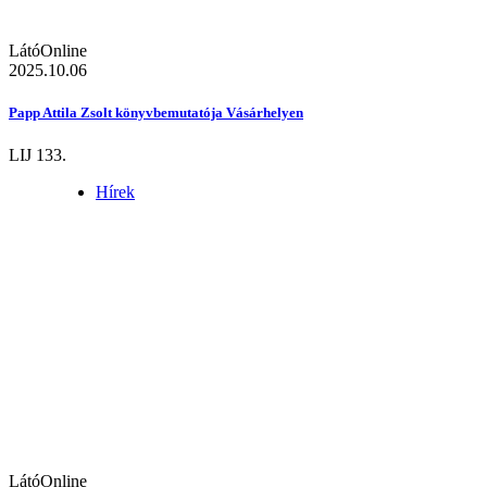
LátóOnline
2025.10.06
Papp Attila Zsolt könyvbemutatója Vásárhelyen
LIJ 133.
Hírek
LátóOnline