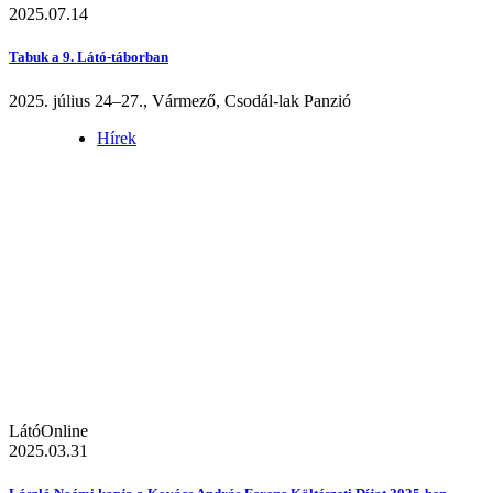
2025.07.14
Tabuk a 9. Látó-táborban
2025. július 24–27., Vármező, Csodál-lak Panzió
Hírek
LátóOnline
2025.03.31