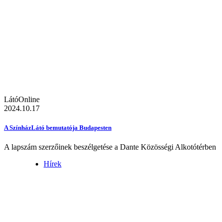
LátóOnline
2024.10.17
A SzínházLátó bemutatója Budapesten
A lapszám szerzőinek beszélgetése a Dante Közösségi Alkotótérben
Hírek