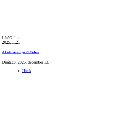
LátóOnline
2025.11.21
A Látó nívódíjai 2025-ben
Díjátadó: 2025. december 13.
Hírek