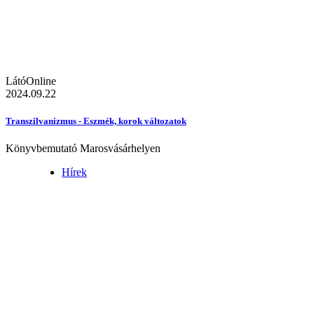
LátóOnline
2024.09.22
Transzilvanizmus - Eszmék, korok változatok
Könyvbemutató Marosvásárhelyen
Hírek