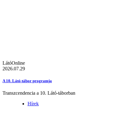
LátóOnline
2026.07.29
A 10. Látó-tábor programja
Transzcendencia a 10. Látó-táborban
Hírek