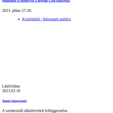
Műnemek és műhelyek a hetedik Látó-táborban
2023. július 27-29.
Közérdekű / Informații publice
LátóOnline
2023.05.18
Anunț important!
A szerkesztői állásfelvételi felfüggesztése.