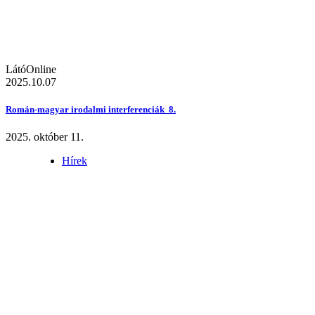
LátóOnline
2025.10.07
Román-magyar irodalmi interferenciák 8.
2025. október 11.
Hírek