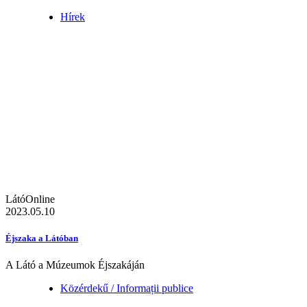
Hírek
LátóOnline
2023.05.10
Éjszaka a Látóban
A Látó a Múzeumok Éjszakáján
Közérdekű / Informații publice