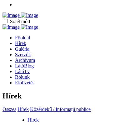
Sötét mód
Főoldal
Hírek
Galéria
Szerzők
Archívum
LátóBlog
LátóTv
Rólunk
Előfizetés
Hírek
Összes
Hírek
Közérdekű / Informații publice
Hírek