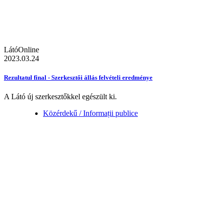
LátóOnline
2023.03.24
Rezultatul final - Szerkesztői állás felvételi eredménye
A Látó új szerkesztőkkel egészült ki.
Közérdekű / Informații publice