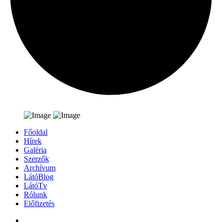
Főoldal
Hírek
Galéria
Szerzők
Archívum
LátóBlog
LátóTv
Rólunk
Előfizetés