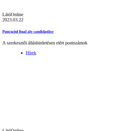
LátóOnline
2023.03.22
Punctajul final ale candidatilor
A szerkesztői álláshirdetésen elért pontszámok
Hírek
LátóOnline