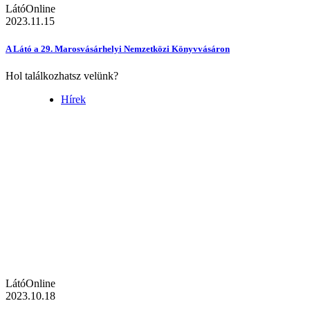
LátóOnline
2023.11.15
A Látó a 29. Marosvásárhelyi Nemzetközi Könyvvásáron
Hol találkozhatsz velünk?
Hírek
LátóOnline
2023.10.18