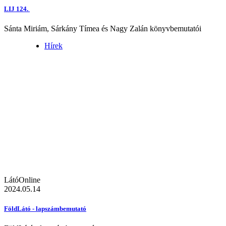
LIJ 124.
Sánta Miriám, Sárkány Tímea és Nagy Zalán könyvbemutatói
Hírek
LátóOnline
2024.05.14
FöldLátó - lapszámbemutató