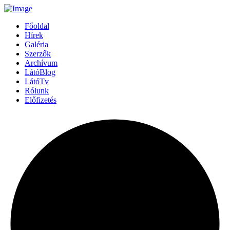
Főoldal
Hírek
Galéria
Szerzők
Archívum
LátóBlog
LátóTv
Rólunk
Előfizetés