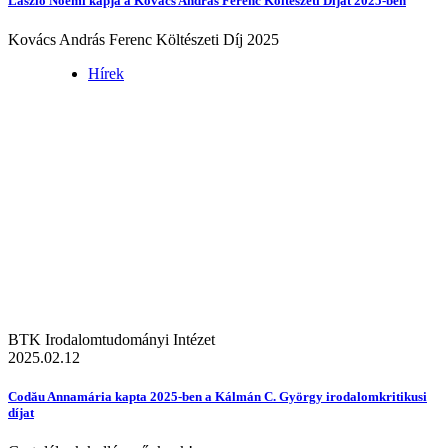
László Noémi kapja a Kovács András Ferenc Költészeti Díjat 2025-ben
Kovács András Ferenc Költészeti Díj 2025
Hírek
BTK Irodalomtudományi Intézet
2025.02.12
Codău Annamária kapta 2025-ben a Kálmán C. György irodalomkritikusi
díjat