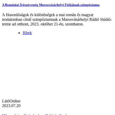
A Romániai Írószövetség Marosvásárhelyi Fiókjának szimpóziuma
A Hasonlóságok és különbségek a mai román és magyar
irodalomban című szimpóziumnak a Marosvásárhelyi Rádió Stúdió-
terme ad otthont, 2023. október 21-én, szombaton.
Hírek
LátóOnline
2023.07.20