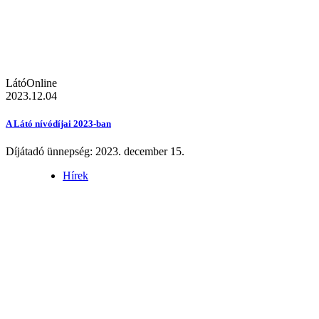
LátóOnline
2023.12.04
A Látó nívódíjai 2023-ban
Díjátadó ünnepség: 2023. december 15.
Hírek