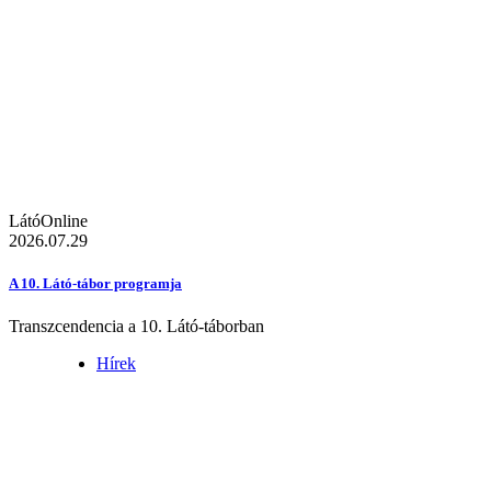
LátóOnline
2026.07.29
A 10. Látó-tábor programja
Transzcendencia a 10. Látó-táborban
Hírek