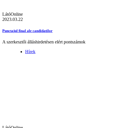
LátóOnline
2023.03.22
Punctajul final ale candidatilor
A szerkesztői álláshirdetésen elért pontszámok
Hírek
LátóOnline