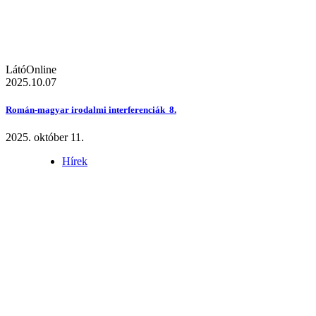
LátóOnline
2025.10.07
Román-magyar irodalmi interferenciák 8.
2025. október 11.
Hírek