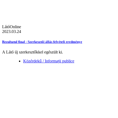
LátóOnline
2023.03.24
Rezultatul final - Szerkesztői állás felvételi eredménye
A Látó új szerkesztőkkel egészült ki.
Közérdekű / Informații publice