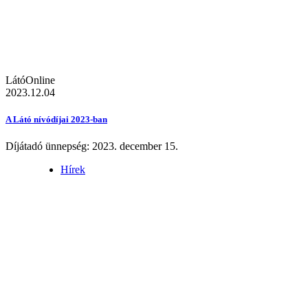
LátóOnline
2023.12.04
A Látó nívódíjai 2023-ban
Díjátadó ünnepség: 2023. december 15.
Hírek