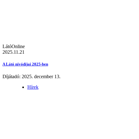
LátóOnline
2025.11.21
A Látó nívódíjai 2025-ben
Díjátadó: 2025. december 13.
Hírek