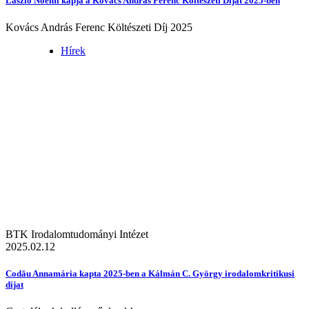
László Noémi kapja a Kovács András Ferenc Költészeti Díjat 2025-ben
Kovács András Ferenc Költészeti Díj 2025
Hírek
BTK Irodalomtudományi Intézet
2025.02.12
Codău Annamária kapta 2025-ben a Kálmán C. György irodalomkritikusi
díjat