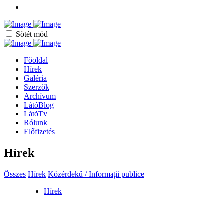
Sötét mód
Főoldal
Hírek
Galéria
Szerzők
Archívum
LátóBlog
LátóTv
Rólunk
Előfizetés
Hírek
Összes
Hírek
Közérdekű / Informații publice
Hírek