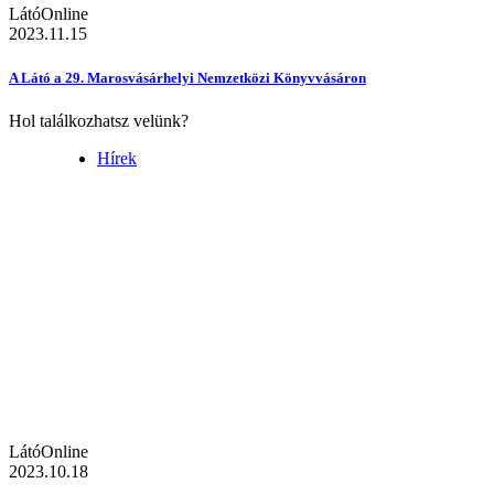
LátóOnline
2023.11.15
A Látó a 29. Marosvásárhelyi Nemzetközi Könyvvásáron
Hol találkozhatsz velünk?
Hírek
LátóOnline
2023.10.18