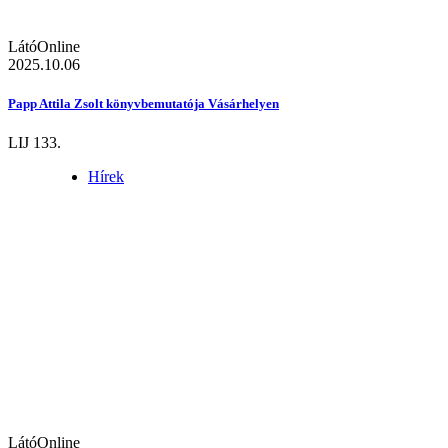
LátóOnline
2025.10.06
Papp Attila Zsolt könyvbemutatója Vásárhelyen
LIJ 133.
Hírek
LátóOnline