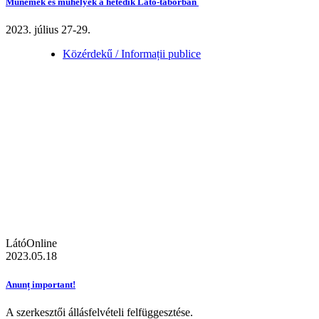
Műnemek és műhelyek a hetedik Látó-táborban
2023. július 27-29.
Közérdekű / Informații publice
LátóOnline
2023.05.18
Anunț important!
A szerkesztői állásfelvételi felfüggesztése.