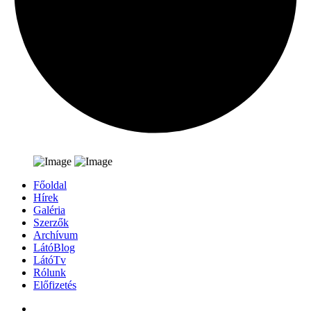
Főoldal
Hírek
Galéria
Szerzők
Archívum
LátóBlog
LátóTv
Rólunk
Előfizetés