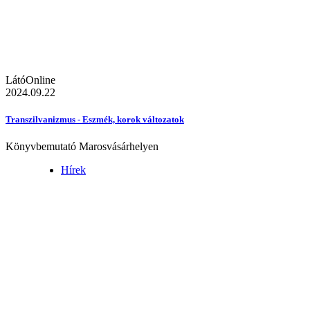
LátóOnline
2024.09.22
Transzilvanizmus - Eszmék, korok változatok
Könyvbemutató Marosvásárhelyen
Hírek