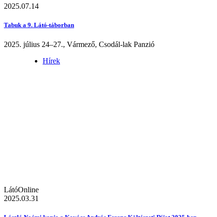
2025.07.14
Tabuk a 9. Látó-táborban
2025. július 24–27., Vármező, Csodál-lak Panzió
Hírek
LátóOnline
2025.03.31