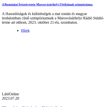
A Romániai Írószövetség Marosvásárhelyi Fiókjának szimpóziuma
A Hasonlóságok és különbségek a mai román és magyar
irodalomban című szimpóziumnak a Marosvásárhelyi Rádió Stúdió-
terme ad otthont, 2023. október 21-én, szombaton.
Hírek
LátóOnline
2023.07.20