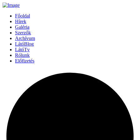
Főoldal
Hírek
Galéria
Szerzők
Archívum
LátóBlog
LátóTv
Rólunk
Előfizetés