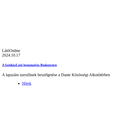
LátóOnline
2024.10.17
A SzínházLátó bemutatója Budapesten
A lapszám szerzőinek beszélgetése a Dante Közösségi Alkotótérben
Hírek