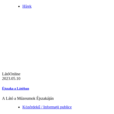
Hírek
LátóOnline
2023.05.10
Éjszaka a Látóban
A Látó a Múzeumok Éjszakáján
Közérdekű / Informații publice