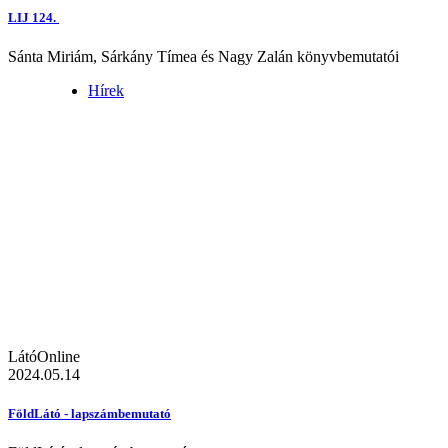
LIJ 124.
Sánta Miriám, Sárkány Tímea és Nagy Zalán könyvbemutatói
Hírek
LátóOnline
2024.05.14
FöldLátó - lapszámbemutató