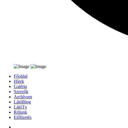
Főoldal
Hírek
Galéria
Szerzők
Archívum
LátóBlog
LátóTv
Rólunk
Előfizetés