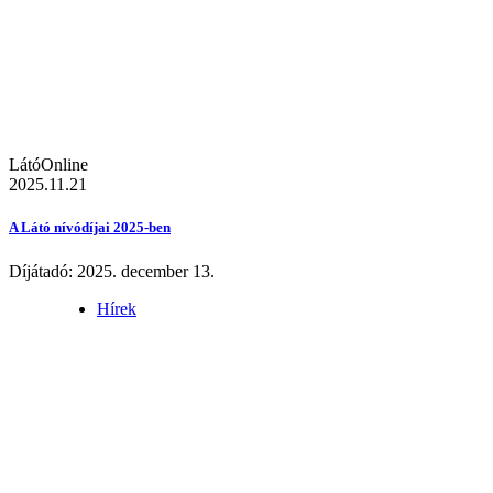
LátóOnline
2025.11.21
A Látó nívódíjai 2025-ben
Díjátadó: 2025. december 13.
Hírek