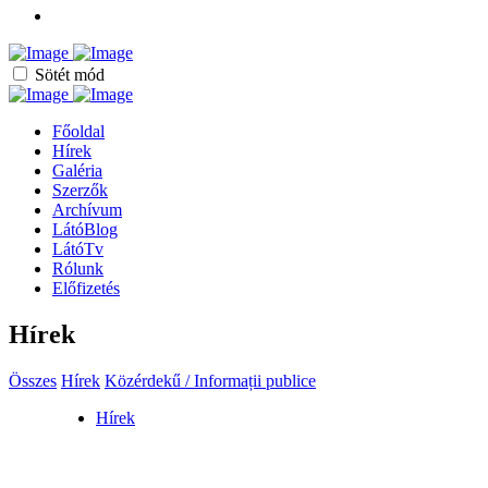
Sötét mód
Főoldal
Hírek
Galéria
Szerzők
Archívum
LátóBlog
LátóTv
Rólunk
Előfizetés
Hírek
Összes
Hírek
Közérdekű / Informații publice
Hírek