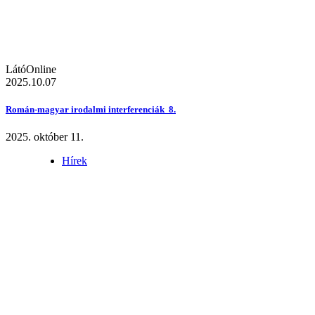
LátóOnline
2025.10.07
Román-magyar irodalmi interferenciák 8.
2025. október 11.
Hírek