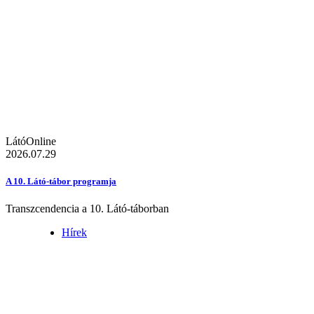
LátóOnline
2026.07.29
A 10. Látó-tábor programja
Transzcendencia a 10. Látó-táborban
Hírek