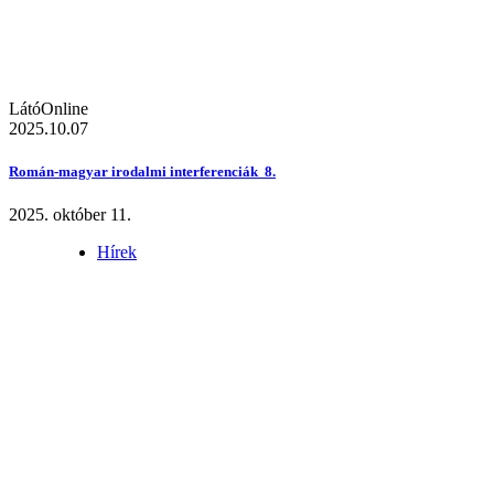
LátóOnline
2025.10.07
Román-magyar irodalmi interferenciák 8.
2025. október 11.
Hírek