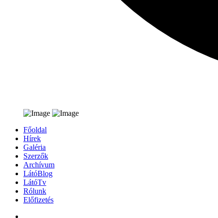
Főoldal
Hírek
Galéria
Szerzők
Archívum
LátóBlog
LátóTv
Rólunk
Előfizetés