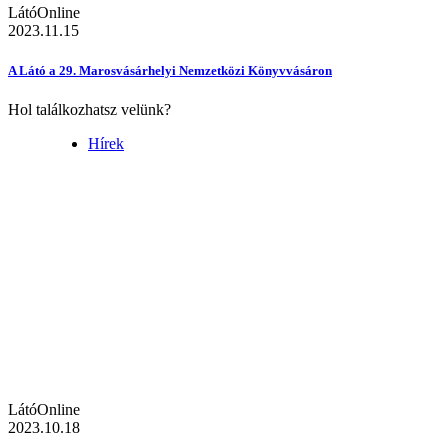
LátóOnline
2023.11.15
A Látó a 29. Marosvásárhelyi Nemzetközi Könyvvásáron
Hol találkozhatsz velünk?
Hírek
LátóOnline
2023.10.18