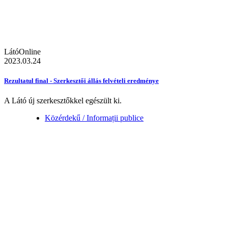
LátóOnline
2023.03.24
Rezultatul final - Szerkesztői állás felvételi eredménye
A Látó új szerkesztőkkel egészült ki.
Közérdekű / Informații publice