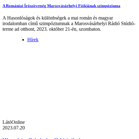
A Romániai Írószövetség Marosvásárhelyi Fiókjának szimpóziuma
A Hasonlóságok és különbségek a mai román és magyar
irodalomban című szimpóziumnak a Marosvásárhelyi Rádió Stúdió-
terme ad otthont, 2023. október 21-én, szombaton.
Hírek
LátóOnline
2023.07.20