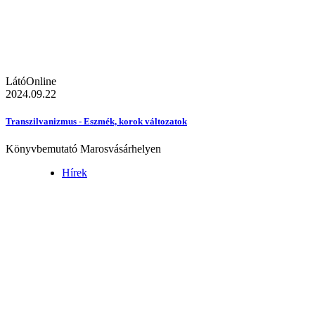
LátóOnline
2024.09.22
Transzilvanizmus - Eszmék, korok változatok
Könyvbemutató Marosvásárhelyen
Hírek