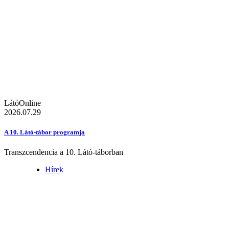
LátóOnline
2026.07.29
A 10. Látó-tábor programja
Transzcendencia a 10. Látó-táborban
Hírek