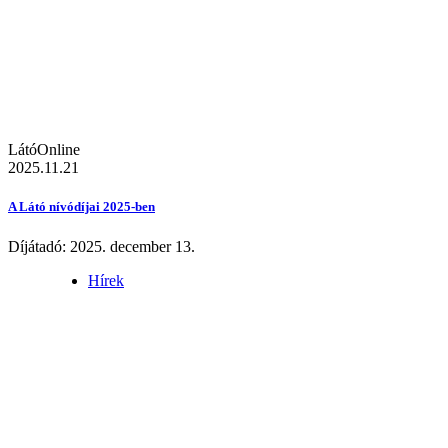
LátóOnline
2025.11.21
A Látó nívódíjai 2025-ben
Díjátadó: 2025. december 13.
Hírek