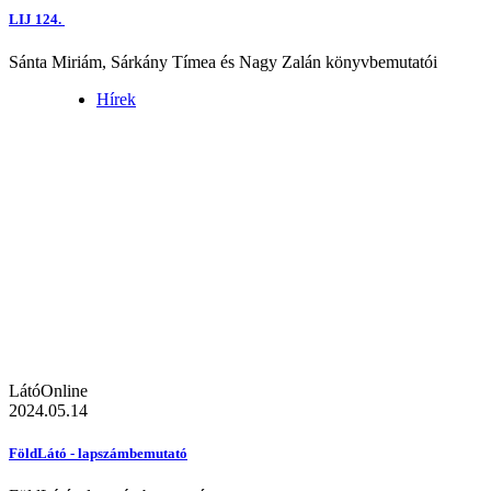
LIJ 124.
Sánta Miriám, Sárkány Tímea és Nagy Zalán könyvbemutatói
Hírek
LátóOnline
2024.05.14
FöldLátó - lapszámbemutató