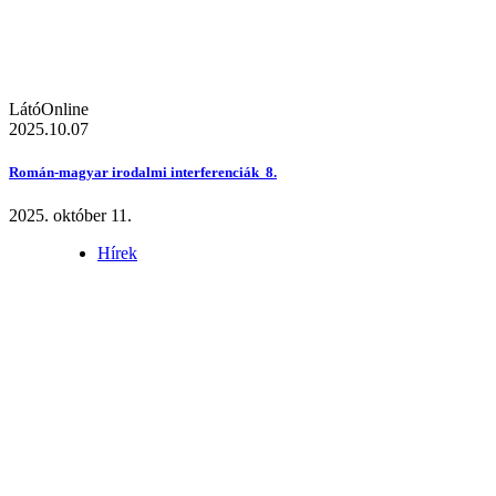
LátóOnline
2025.10.07
Román-magyar irodalmi interferenciák 8.
2025. október 11.
Hírek