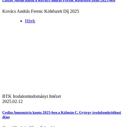
László Noémi kapja a Kovács András Ferenc Költészeti Díjat 2025-ben
Kovács András Ferenc Költészeti Díj 2025
Hírek
BTK Irodalomtudományi Intézet
2025.02.12
Codău Annamária kapta 2025-ben a Kálmán C. György irodalomkritikusi
díjat