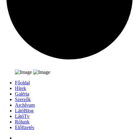
Főoldal
Hírek
Galéria
Szerzők
Archívum
LátóBlog
LátóTv
Rólunk
Előfizetés