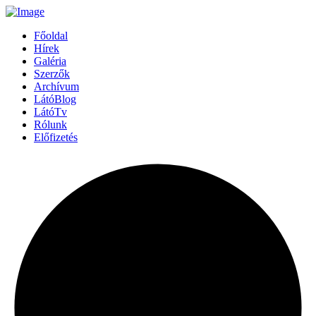
Főoldal
Hírek
Galéria
Szerzők
Archívum
LátóBlog
LátóTv
Rólunk
Előfizetés