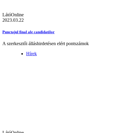
LátóOnline
2023.03.22
Punctajul final ale candidatilor
A szerkesztői álláshirdetésen elért pontszámok
Hírek
LátóOnline