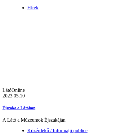
Hírek
LátóOnline
2023.05.10
Éjszaka a Látóban
A Látó a Múzeumok Éjszakáján
Közérdekű / Informații publice