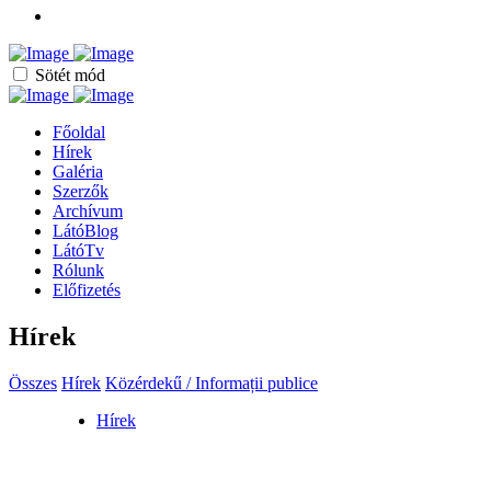
Sötét mód
Főoldal
Hírek
Galéria
Szerzők
Archívum
LátóBlog
LátóTv
Rólunk
Előfizetés
Hírek
Összes
Hírek
Közérdekű / Informații publice
Hírek