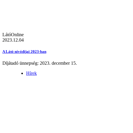
LátóOnline
2023.12.04
A Látó nívódíjai 2023-ban
Díjátadó ünnepség: 2023. december 15.
Hírek