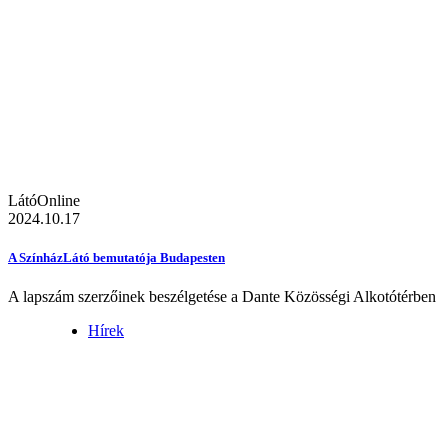
LátóOnline
2024.10.17
A SzínházLátó bemutatója Budapesten
A lapszám szerzőinek beszélgetése a Dante Közösségi Alkotótérben
Hírek