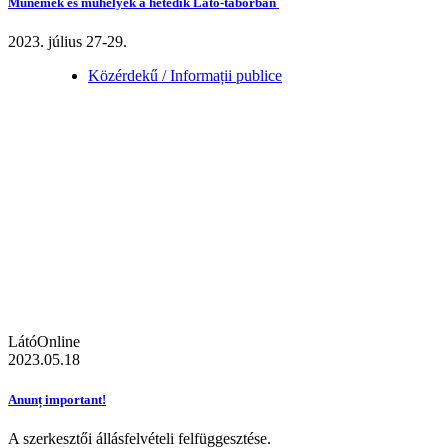
Műnemek és műhelyek a hetedik Látó-táborban
2023. július 27-29.
Közérdekű / Informații publice
LátóOnline
2023.05.18
Anunț important!
A szerkesztői állásfelvételi felfüggesztése.