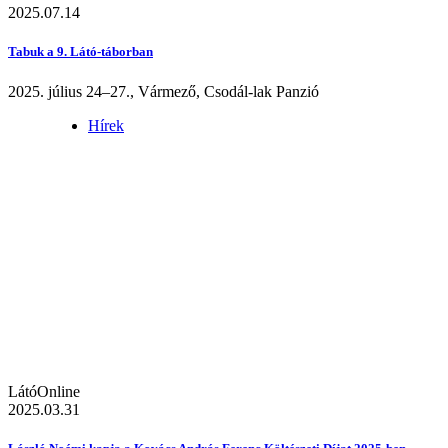
2025.07.14
Tabuk a 9. Látó-táborban
2025. július 24–27., Vármező, Csodál-lak Panzió
Hírek
LátóOnline
2025.03.31