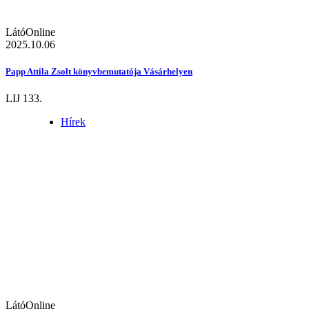
LátóOnline
2025.10.06
Papp Attila Zsolt könyvbemutatója Vásárhelyen
LIJ 133.
Hírek
LátóOnline