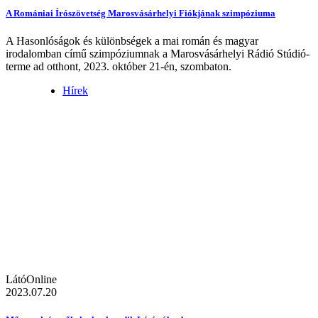
A Romániai Írószövetség Marosvásárhelyi Fiókjának szimpóziuma
A Hasonlóságok és különbségek a mai román és magyar
irodalomban című szimpóziumnak a Marosvásárhelyi Rádió Stúdió-
terme ad otthont, 2023. október 21-én, szombaton.
Hírek
LátóOnline
2023.07.20