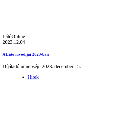
LátóOnline
2023.12.04
A Látó nívódíjai 2023-ban
Díjátadó ünnepség: 2023. december 15.
Hírek