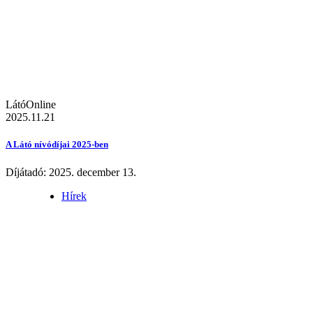
LátóOnline
2025.11.21
A Látó nívódíjai 2025-ben
Díjátadó: 2025. december 13.
Hírek