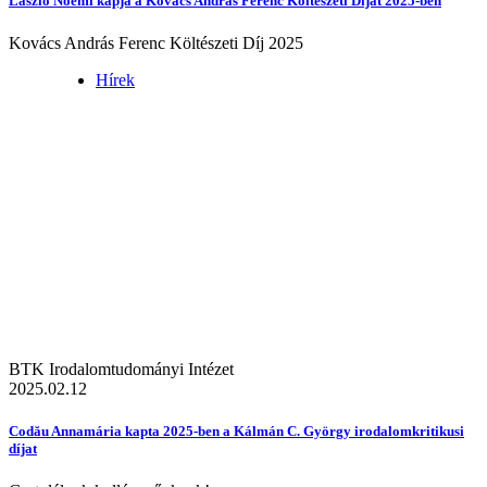
László Noémi kapja a Kovács András Ferenc Költészeti Díjat 2025-ben
Kovács András Ferenc Költészeti Díj 2025
Hírek
BTK Irodalomtudományi Intézet
2025.02.12
Codău Annamária kapta 2025-ben a Kálmán C. György irodalomkritikusi
díjat