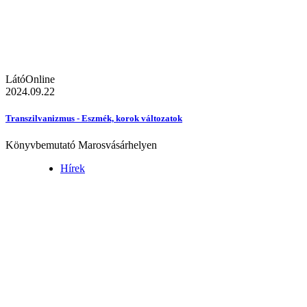
LátóOnline
2024.09.22
Transzilvanizmus - Eszmék, korok változatok
Könyvbemutató Marosvásárhelyen
Hírek