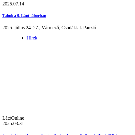
2025.07.14
Tabuk a 9. Látó-táborban
2025. július 24–27., Vármező, Csodál-lak Panzió
Hírek
LátóOnline
2025.03.31