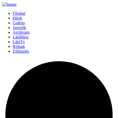
Főoldal
Hírek
Galéria
Szerzők
Archívum
LátóBlog
LátóTv
Rólunk
Előfizetés