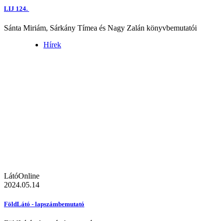
LIJ 124.
Sánta Miriám, Sárkány Tímea és Nagy Zalán könyvbemutatói
Hírek
LátóOnline
2024.05.14
FöldLátó - lapszámbemutató