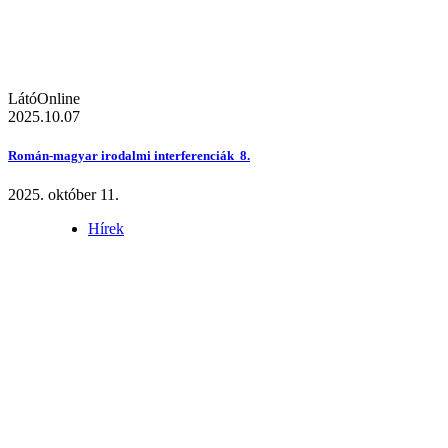
LátóOnline
2025.10.07
Román-magyar irodalmi interferenciák 8.
2025. október 11.
Hírek