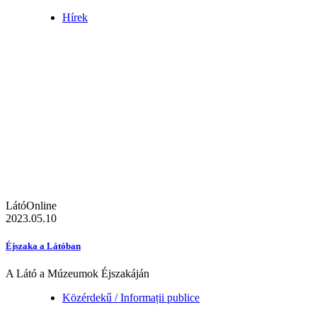
Hírek
LátóOnline
2023.05.10
Éjszaka a Látóban
A Látó a Múzeumok Éjszakáján
Közérdekű / Informații publice