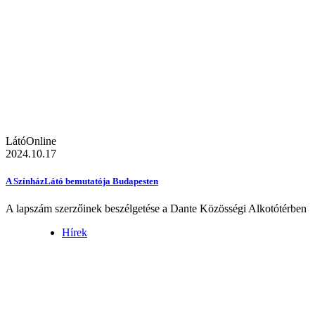
LátóOnline
2024.10.17
A SzínházLátó bemutatója Budapesten
A lapszám szerzőinek beszélgetése a Dante Közösségi Alkotótérben
Hírek