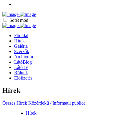
Sötét mód
Főoldal
Hírek
Galéria
Szerzők
Archívum
LátóBlog
LátóTv
Rólunk
Előfizetés
Hírek
Összes
Hírek
Közérdekű / Informații publice
Hírek