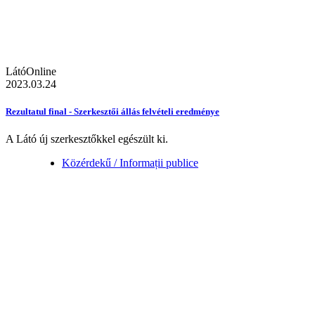
LátóOnline
2023.03.24
Rezultatul final - Szerkesztői állás felvételi eredménye
A Látó új szerkesztőkkel egészült ki.
Közérdekű / Informații publice