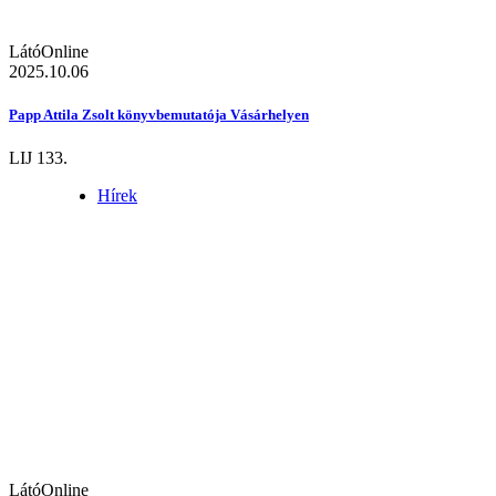
LátóOnline
2025.10.06
Papp Attila Zsolt könyvbemutatója Vásárhelyen
LIJ 133.
Hírek
LátóOnline