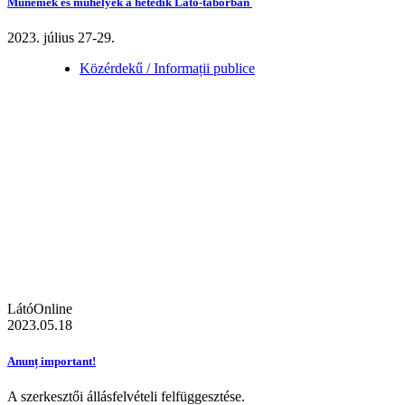
Műnemek és műhelyek a hetedik Látó-táborban
2023. július 27-29.
Közérdekű / Informații publice
LátóOnline
2023.05.18
Anunț important!
A szerkesztői állásfelvételi felfüggesztése.