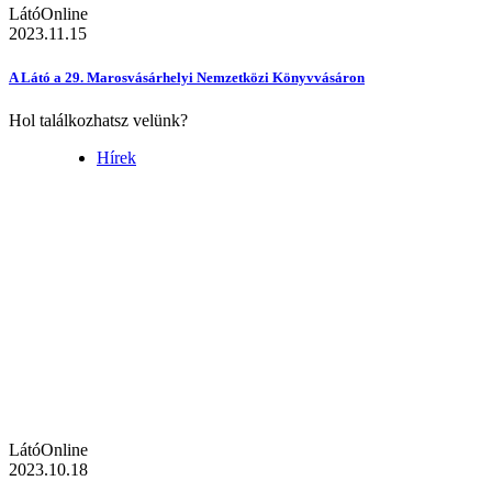
LátóOnline
2023.11.15
A Látó a 29. Marosvásárhelyi Nemzetközi Könyvvásáron
Hol találkozhatsz velünk?
Hírek
LátóOnline
2023.10.18