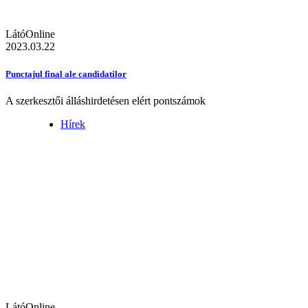
LátóOnline
2023.03.22
Punctajul final ale candidatilor
A szerkesztői álláshirdetésen elért pontszámok
Hírek
LátóOnline