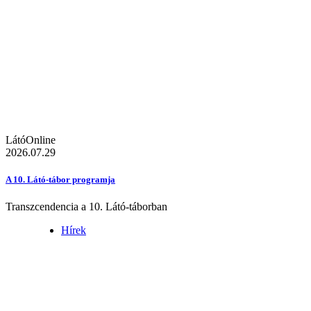
LátóOnline
2026.07.29
A 10. Látó-tábor programja
Transzcendencia a 10. Látó-táborban
Hírek