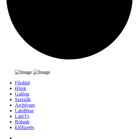
Főoldal
Hírek
Galéria
Szerzők
Archívum
LátóBlog
LátóTv
Rólunk
Előfizetés