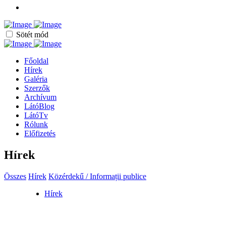
Sötét mód
Főoldal
Hírek
Galéria
Szerzők
Archívum
LátóBlog
LátóTv
Rólunk
Előfizetés
Hírek
Összes
Hírek
Közérdekű / Informații publice
Hírek