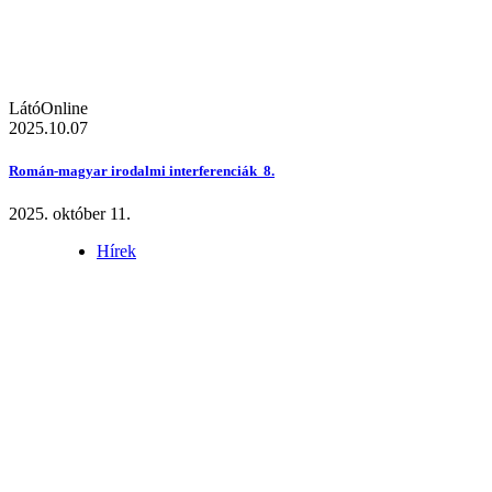
LátóOnline
2025.10.07
Román-magyar irodalmi interferenciák 8.
2025. október 11.
Hírek