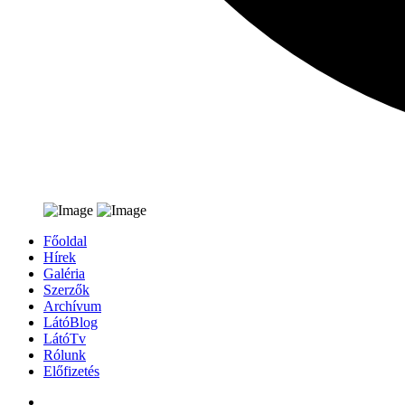
Főoldal
Hírek
Galéria
Szerzők
Archívum
LátóBlog
LátóTv
Rólunk
Előfizetés