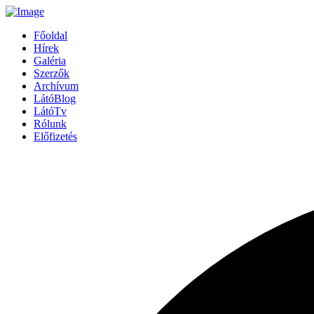
Főoldal
Hírek
Galéria
Szerzők
Archívum
LátóBlog
LátóTv
Rólunk
Előfizetés