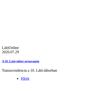
LátóOnline
2026.07.29
A 10. Látó-tábor programja
Transzcendencia a 10. Látó-táborban
Hírek