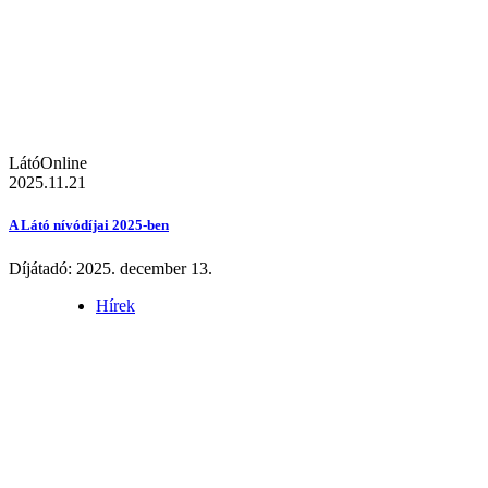
LátóOnline
2025.11.21
A Látó nívódíjai 2025-ben
Díjátadó: 2025. december 13.
Hírek