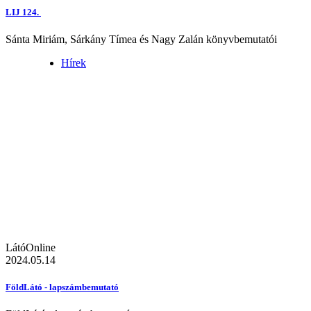
LIJ 124.
Sánta Miriám, Sárkány Tímea és Nagy Zalán könyvbemutatói
Hírek
LátóOnline
2024.05.14
FöldLátó - lapszámbemutató