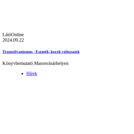
LátóOnline
2024.09.22
Transzilvanizmus - Eszmék, korok változatok
Könyvbemutató Marosvásárhelyen
Hírek