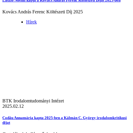
László Noémi kapja a Kovács András Ferenc Költészeti Díjat 2025-ben
Kovács András Ferenc Költészeti Díj 2025
Hírek
BTK Irodalomtudományi Intézet
2025.02.12
Codău Annamária kapta 2025-ben a Kálmán C. György irodalomkritikusi
díjat