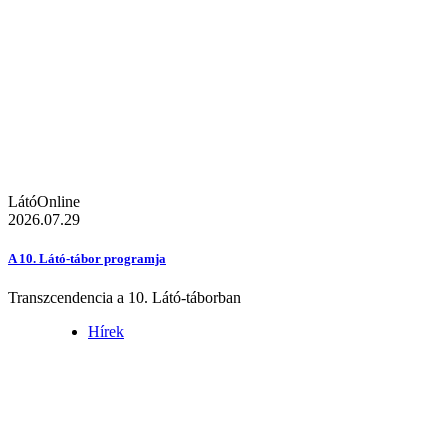
LátóOnline
2026.07.29
A 10. Látó-tábor programja
Transzcendencia a 10. Látó-táborban
Hírek