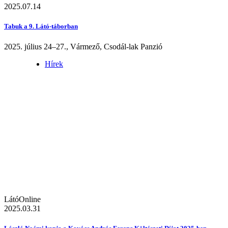
2025.07.14
Tabuk a 9. Látó-táborban
2025. július 24–27., Vármező, Csodál-lak Panzió
Hírek
LátóOnline
2025.03.31