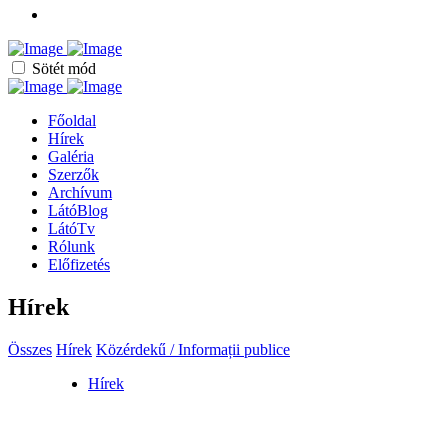
Sötét mód
Főoldal
Hírek
Galéria
Szerzők
Archívum
LátóBlog
LátóTv
Rólunk
Előfizetés
Hírek
Összes
Hírek
Közérdekű / Informații publice
Hírek