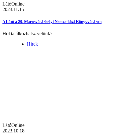
LátóOnline
2023.11.15
A Látó a 29. Marosvásárhelyi Nemzetközi Könyvvásáron
Hol találkozhatsz velünk?
Hírek
LátóOnline
2023.10.18