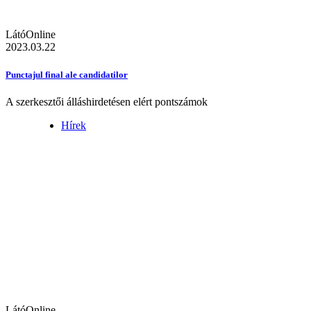
LátóOnline
2023.03.22
Punctajul final ale candidatilor
A szerkesztői álláshirdetésen elért pontszámok
Hírek
LátóOnline