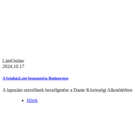
LátóOnline
2024.10.17
A SzínházLátó bemutatója Budapesten
A lapszám szerzőinek beszélgetése a Dante Közösségi Alkotótérben
Hírek