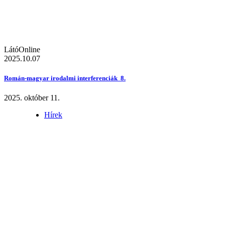
LátóOnline
2025.10.07
Román-magyar irodalmi interferenciák 8.
2025. október 11.
Hírek