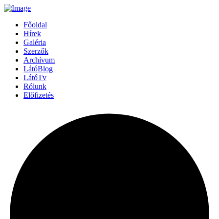
Főoldal
Hírek
Galéria
Szerzők
Archívum
LátóBlog
LátóTv
Rólunk
Előfizetés