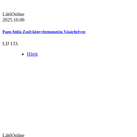
LátóOnline
2025.10.06
Papp Attila Zsolt könyvbemutatója Vásárhelyen
LIJ 133.
Hírek
LátóOnline