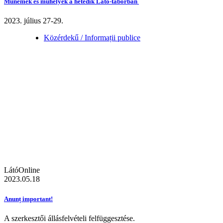
Műnemek és műhelyek a hetedik Látó-táborban
2023. július 27-29.
Közérdekű / Informații publice
LátóOnline
2023.05.18
Anunț important!
A szerkesztői állásfelvételi felfüggesztése.