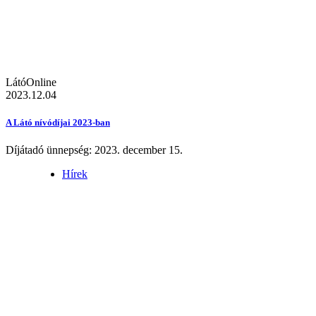
LátóOnline
2023.12.04
A Látó nívódíjai 2023-ban
Díjátadó ünnepség: 2023. december 15.
Hírek