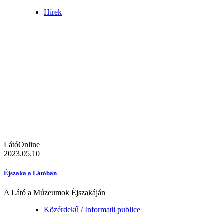
Hírek
LátóOnline
2023.05.10
Éjszaka a Látóban
A Látó a Múzeumok Éjszakáján
Közérdekű / Informații publice