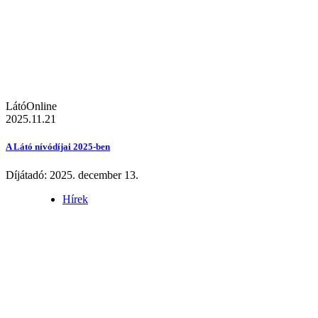
LátóOnline
2025.11.21
A Látó nívódíjai 2025-ben
Díjátadó: 2025. december 13.
Hírek