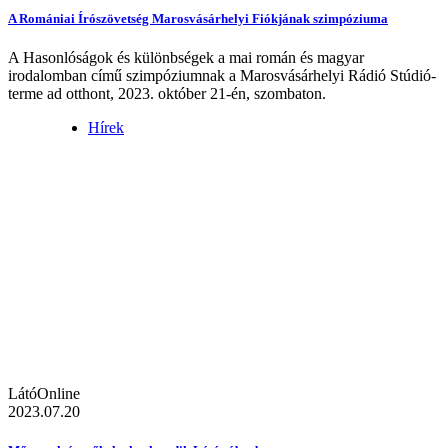
A Romániai Írószövetség Marosvásárhelyi Fiókjának szimpóziuma
A Hasonlóságok és különbségek a mai román és magyar
irodalomban című szimpóziumnak a Marosvásárhelyi Rádió Stúdió-
terme ad otthont, 2023. október 21-én, szombaton.
Hírek
LátóOnline
2023.07.20