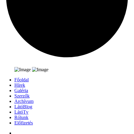
Főoldal
Hírek
Galéria
Szerzők
Archívum
LátóBlog
LátóTv
Rólunk
Előfizetés