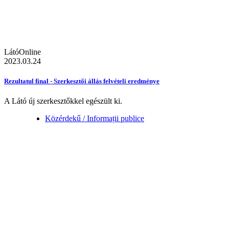
LátóOnline
2023.03.24
Rezultatul final - Szerkesztői állás felvételi eredménye
A Látó új szerkesztőkkel egészült ki.
Közérdekű / Informații publice