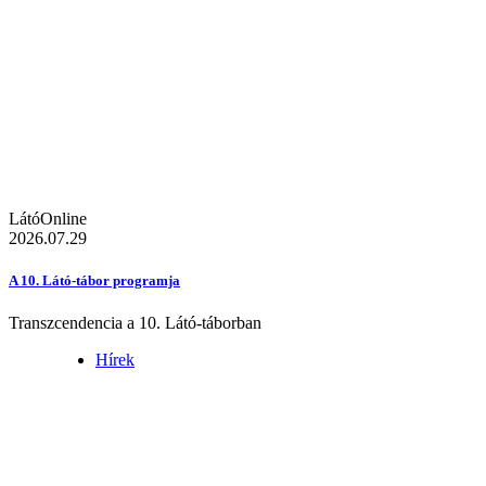
LátóOnline
2026.07.29
A 10. Látó-tábor programja
Transzcendencia a 10. Látó-táborban
Hírek