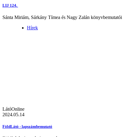
LIJ 124.
Sánta Miriám, Sárkány Tímea és Nagy Zalán könyvbemutatói
Hírek
LátóOnline
2024.05.14
FöldLátó - lapszámbemutató