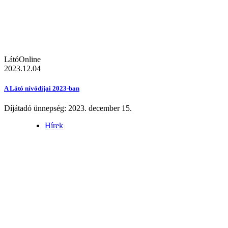
LátóOnline
2023.12.04
A Látó nívódíjai 2023-ban
Díjátadó ünnepség: 2023. december 15.
Hírek