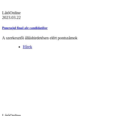
LátóOnline
2023.03.22
Punctajul final ale candidatilor
A szerkesztői álláshirdetésen elért pontszámok
Hírek
LátóOnline