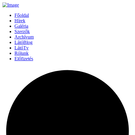
Főoldal
Hírek
Galéria
Szerzők
Archívum
LátóBlog
LátóTv
Rólunk
Előfizetés