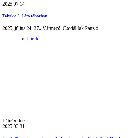
2025.07.14
Tabuk a 9. Látó-táborban
2025. július 24–27., Vármező, Csodál-lak Panzió
Hírek
LátóOnline
2025.03.31