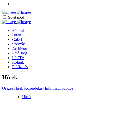
Sötét mód
Főoldal
Hírek
Galéria
Szerzők
Archívum
LátóBlog
LátóTv
Rólunk
Előfizetés
Hírek
Összes
Hírek
Közérdekű / Informații publice
Hírek