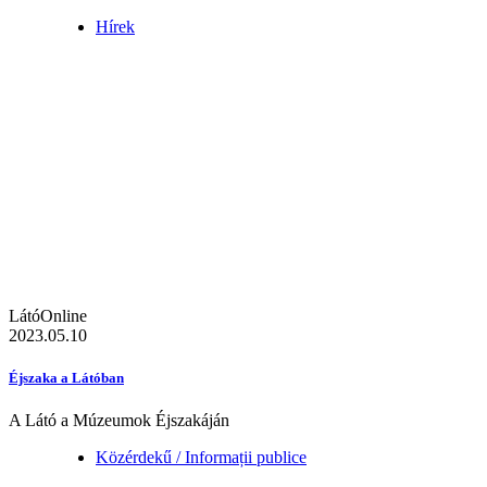
Hírek
LátóOnline
2023.05.10
Éjszaka a Látóban
A Látó a Múzeumok Éjszakáján
Közérdekű / Informații publice