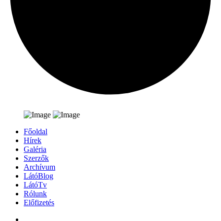
Főoldal
Hírek
Galéria
Szerzők
Archívum
LátóBlog
LátóTv
Rólunk
Előfizetés