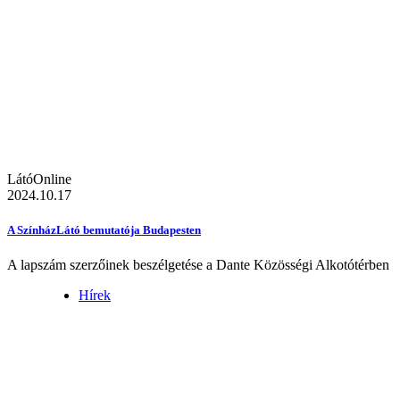
LátóOnline
2024.10.17
A SzínházLátó bemutatója Budapesten
A lapszám szerzőinek beszélgetése a Dante Közösségi Alkotótérben
Hírek