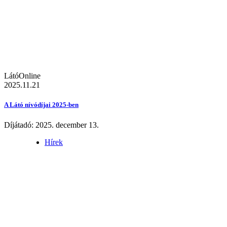
LátóOnline
2025.11.21
A Látó nívódíjai 2025-ben
Díjátadó: 2025. december 13.
Hírek