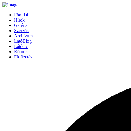
Főoldal
Hírek
Galéria
Szerzők
Archívum
LátóBlog
LátóTv
Rólunk
Előfizetés