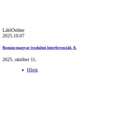
LátóOnline
2025.10.07
Román-magyar irodalmi interferenciák 8.
2025. október 11.
Hírek