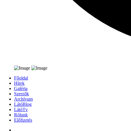
Főoldal
Hírek
Galéria
Szerzők
Archívum
LátóBlog
LátóTv
Rólunk
Előfizetés