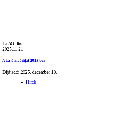
LátóOnline
2025.11.21
A Látó nívódíjai 2025-ben
Díjátadó: 2025. december 13.
Hírek