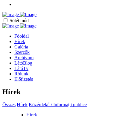
Sötét mód
Főoldal
Hírek
Galéria
Szerzők
Archívum
LátóBlog
LátóTv
Rólunk
Előfizetés
Hírek
Összes
Hírek
Közérdekű / Informații publice
Hírek