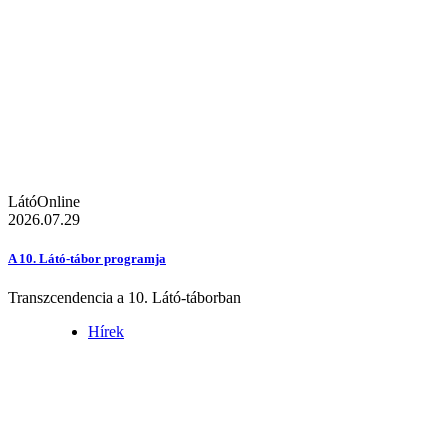
LátóOnline
2026.07.29
A 10. Látó-tábor programja
Transzcendencia a 10. Látó-táborban
Hírek