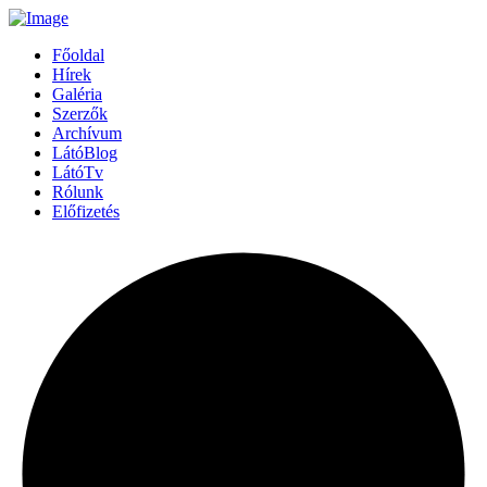
Főoldal
Hírek
Galéria
Szerzők
Archívum
LátóBlog
LátóTv
Rólunk
Előfizetés