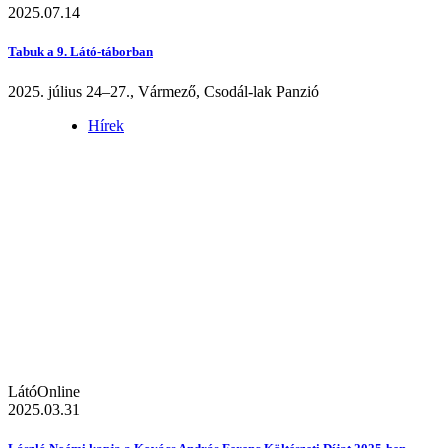
2025.07.14
Tabuk a 9. Látó-táborban
2025. július 24–27., Vármező, Csodál-lak Panzió
Hírek
LátóOnline
2025.03.31