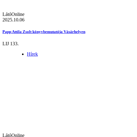
LátóOnline
2025.10.06
Papp Attila Zsolt könyvbemutatója Vásárhelyen
LIJ 133.
Hírek
LátóOnline