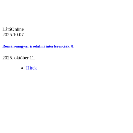
LátóOnline
2025.10.07
Román-magyar irodalmi interferenciák 8.
2025. október 11.
Hírek