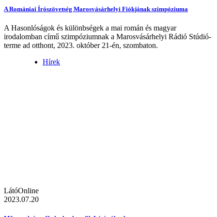
A Romániai Írószövetség Marosvásárhelyi Fiókjának szimpóziuma
A Hasonlóságok és különbségek a mai román és magyar
irodalomban című szimpóziumnak a Marosvásárhelyi Rádió Stúdió-
terme ad otthont, 2023. október 21-én, szombaton.
Hírek
LátóOnline
2023.07.20