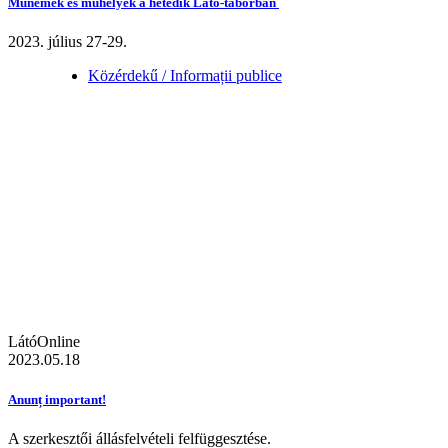
Műnemek és műhelyek a hetedik Látó-táborban
2023. július 27-29.
Közérdekű / Informații publice
LátóOnline
2023.05.18
Anunț important!
A szerkesztői állásfelvételi felfüggesztése.