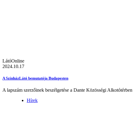
LátóOnline
2024.10.17
A SzínházLátó bemutatója Budapesten
A lapszám szerzőinek beszélgetése a Dante Közösségi Alkotótérben
Hírek