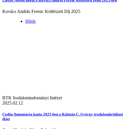
László Noémi kapja a Kovács András Ferenc Költészeti Díjat 2025-ben
Kovács András Ferenc Költészeti Díj 2025
Hírek
BTK Irodalomtudományi Intézet
2025.02.12
Codău Annamária kapta 2025-ben a Kálmán C. György irodalomkritikusi
díjat