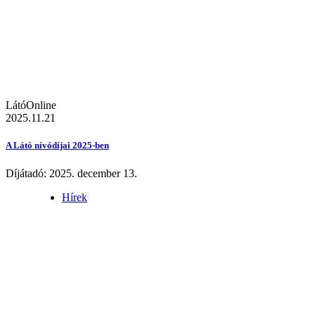
LátóOnline
2025.11.21
A Látó nívódíjai 2025-ben
Díjátadó: 2025. december 13.
Hírek