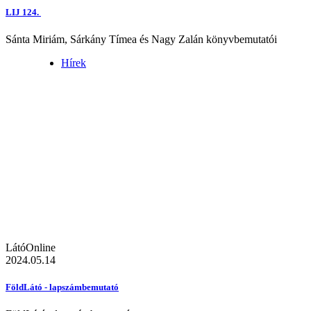
LIJ 124.
Sánta Miriám, Sárkány Tímea és Nagy Zalán könyvbemutatói
Hírek
LátóOnline
2024.05.14
FöldLátó - lapszámbemutató