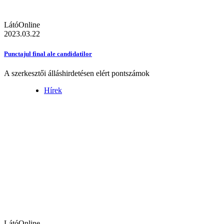
LátóOnline
2023.03.22
Punctajul final ale candidatilor
A szerkesztői álláshirdetésen elért pontszámok
Hírek
LátóOnline