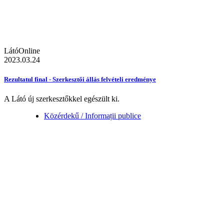
LátóOnline
2023.03.24
Rezultatul final - Szerkesztői állás felvételi eredménye
A Látó új szerkesztőkkel egészült ki.
Közérdekű / Informații publice