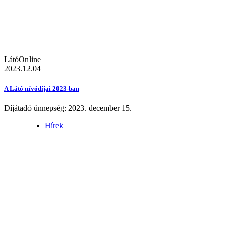
LátóOnline
2023.12.04
A Látó nívódíjai 2023-ban
Díjátadó ünnepség: 2023. december 15.
Hírek