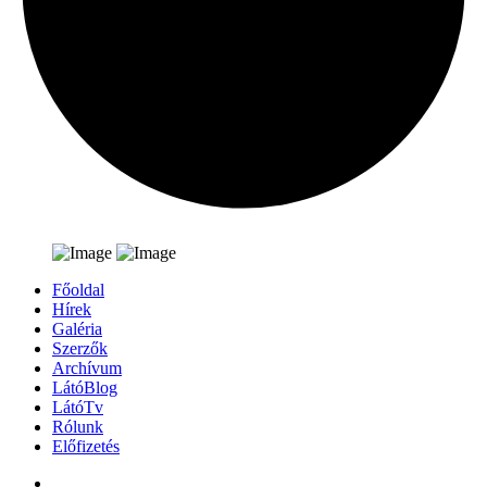
Főoldal
Hírek
Galéria
Szerzők
Archívum
LátóBlog
LátóTv
Rólunk
Előfizetés