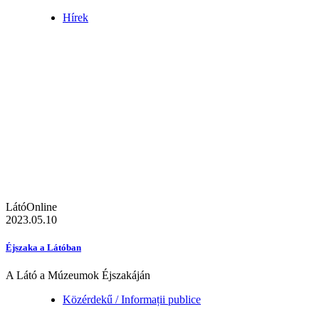
Hírek
LátóOnline
2023.05.10
Éjszaka a Látóban
A Látó a Múzeumok Éjszakáján
Közérdekű / Informații publice