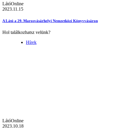
LátóOnline
2023.11.15
A Látó a 29. Marosvásárhelyi Nemzetközi Könyvvásáron
Hol találkozhatsz velünk?
Hírek
LátóOnline
2023.10.18