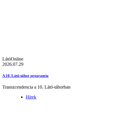
LátóOnline
2026.07.29
A 10. Látó-tábor programja
Transzcendencia a 10. Látó-táborban
Hírek