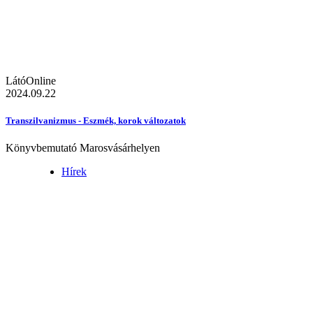
LátóOnline
2024.09.22
Transzilvanizmus - Eszmék, korok változatok
Könyvbemutató Marosvásárhelyen
Hírek