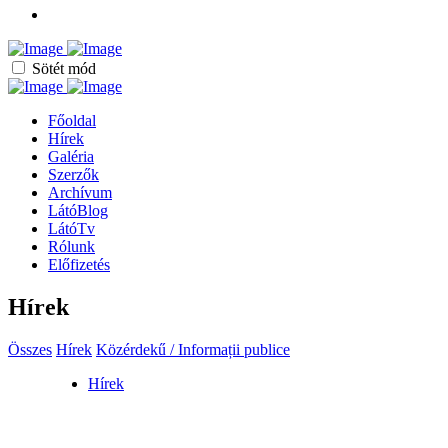
Sötét mód
Főoldal
Hírek
Galéria
Szerzők
Archívum
LátóBlog
LátóTv
Rólunk
Előfizetés
Hírek
Összes
Hírek
Közérdekű / Informații publice
Hírek