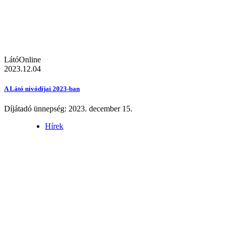
LátóOnline
2023.12.04
A Látó nívódíjai 2023-ban
Díjátadó ünnepség: 2023. december 15.
Hírek