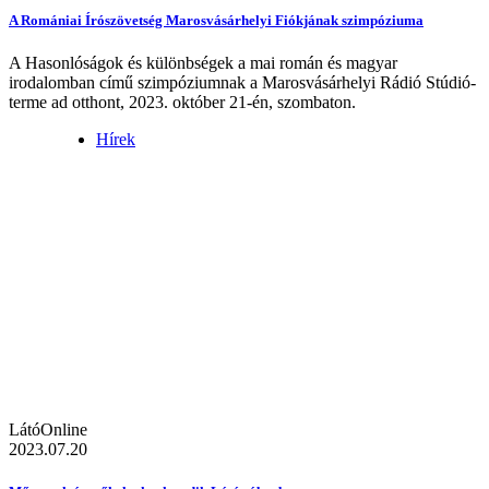
A Romániai Írószövetség Marosvásárhelyi Fiókjának szimpóziuma
A Hasonlóságok és különbségek a mai román és magyar
irodalomban című szimpóziumnak a Marosvásárhelyi Rádió Stúdió-
terme ad otthont, 2023. október 21-én, szombaton.
Hírek
LátóOnline
2023.07.20