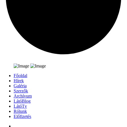
Főoldal
Hírek
Galéria
Szerzők
Archívum
LátóBlog
LátóTv
Rólunk
Előfizetés