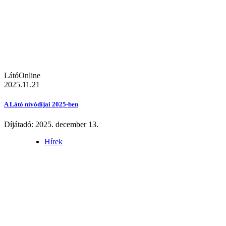
LátóOnline
2025.11.21
A Látó nívódíjai 2025-ben
Díjátadó: 2025. december 13.
Hírek