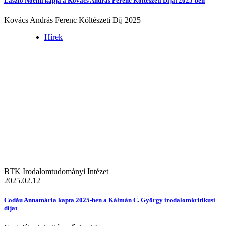
László Noémi kapja a Kovács András Ferenc Költészeti Díjat 2025-ben
Kovács András Ferenc Költészeti Díj 2025
Hírek
BTK Irodalomtudományi Intézet
2025.02.12
Codău Annamária kapta 2025-ben a Kálmán C. György irodalomkritikusi
díjat