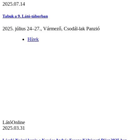
2025.07.14
Tabuk a 9. Látó-táborban
2025. július 24–27., Vármező, Csodál-lak Panzió
Hírek
LátóOnline
2025.03.31