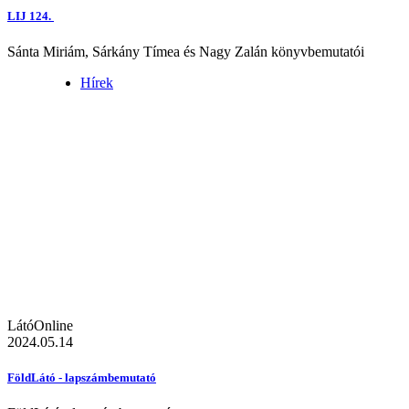
LIJ 124.
Sánta Miriám, Sárkány Tímea és Nagy Zalán könyvbemutatói
Hírek
LátóOnline
2024.05.14
FöldLátó - lapszámbemutató