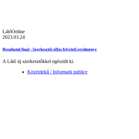
LátóOnline
2023.03.24
Rezultatul final - Szerkesztői állás felvételi eredménye
A Látó új szerkesztőkkel egészült ki.
Közérdekű / Informații publice