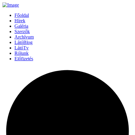
Főoldal
Hírek
Galéria
Szerzők
Archívum
LátóBlog
LátóTv
Rólunk
Előfizetés