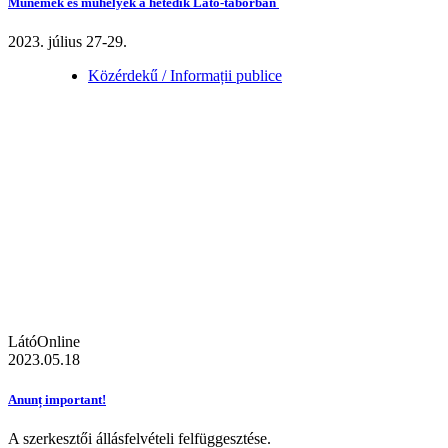
Műnemek és műhelyek a hetedik Látó-táborban
2023. július 27-29.
Közérdekű / Informații publice
LátóOnline
2023.05.18
Anunț important!
A szerkesztői állásfelvételi felfüggesztése.