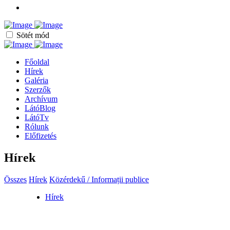
Sötét mód
Főoldal
Hírek
Galéria
Szerzők
Archívum
LátóBlog
LátóTv
Rólunk
Előfizetés
Hírek
Összes
Hírek
Közérdekű / Informații publice
Hírek