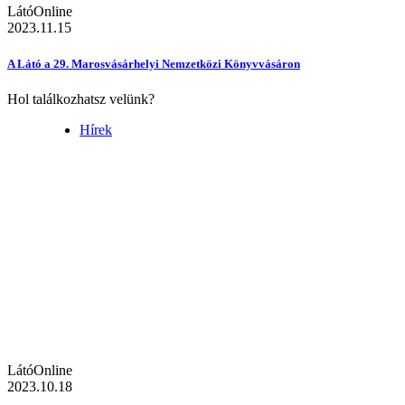
LátóOnline
2023.11.15
A Látó a 29. Marosvásárhelyi Nemzetközi Könyvvásáron
Hol találkozhatsz velünk?
Hírek
LátóOnline
2023.10.18