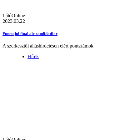
LátóOnline
2023.03.22
Punctajul final ale candidatilor
A szerkesztői álláshirdetésen elért pontszámok
Hírek
LátóOnline