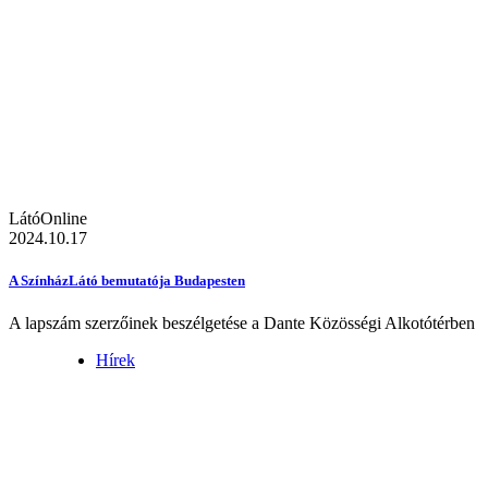
LátóOnline
2024.10.17
A SzínházLátó bemutatója Budapesten
A lapszám szerzőinek beszélgetése a Dante Közösségi Alkotótérben
Hírek