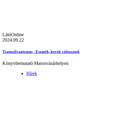
LátóOnline
2024.09.22
Transzilvanizmus - Eszmék, korok változatok
Könyvbemutató Marosvásárhelyen
Hírek