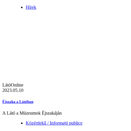
Hírek
LátóOnline
2023.05.10
Éjszaka a Látóban
A Látó a Múzeumok Éjszakáján
Közérdekű / Informații publice