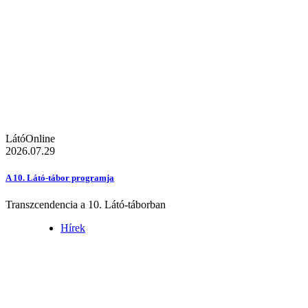
LátóOnline
2026.07.29
A 10. Látó-tábor programja
Transzcendencia a 10. Látó-táborban
Hírek