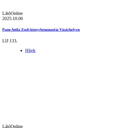
LátóOnline
2025.10.06
Papp Attila Zsolt könyvbemutatója Vásárhelyen
LIJ 133.
Hírek
LátóOnline