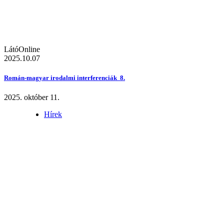
LátóOnline
2025.10.07
Román-magyar irodalmi interferenciák 8.
2025. október 11.
Hírek