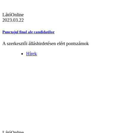
LátóOnline
2023.03.22
Punctajul final ale candidatilor
A szerkesztői álláshirdetésen elért pontszámok
Hírek
LátóOnline