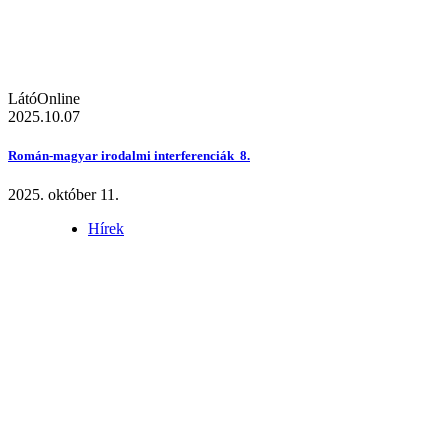
LátóOnline
2025.10.07
Román-magyar irodalmi interferenciák 8.
2025. október 11.
Hírek