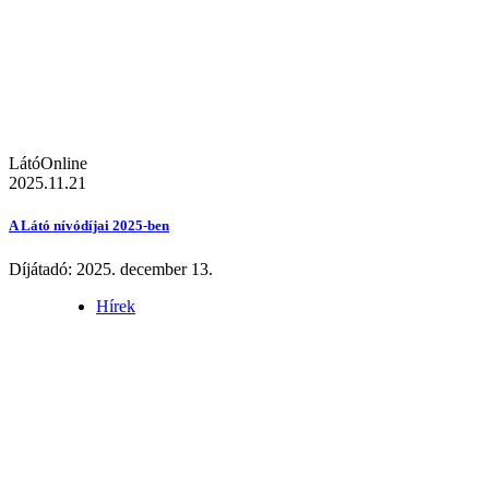
LátóOnline
2025.11.21
A Látó nívódíjai 2025-ben
Díjátadó: 2025. december 13.
Hírek