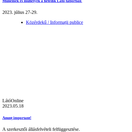
Műnemek és műhelyek a hetedik Látó-táborban
2023. július 27-29.
Közérdekű / Informații publice
LátóOnline
2023.05.18
Anunț important!
A szerkesztői állásfelvételi felfüggesztése.