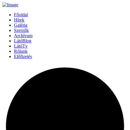
Főoldal
Hírek
Galéria
Szerzők
Archívum
LátóBlog
LátóTv
Rólunk
Előfizetés