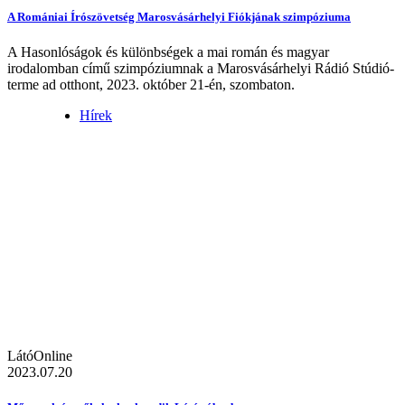
A Romániai Írószövetség Marosvásárhelyi Fiókjának szimpóziuma
A Hasonlóságok és különbségek a mai román és magyar
irodalomban című szimpóziumnak a Marosvásárhelyi Rádió Stúdió-
terme ad otthont, 2023. október 21-én, szombaton.
Hírek
LátóOnline
2023.07.20