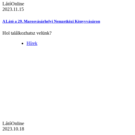
LátóOnline
2023.11.15
A Látó a 29. Marosvásárhelyi Nemzetközi Könyvvásáron
Hol találkozhatsz velünk?
Hírek
LátóOnline
2023.10.18