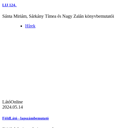
LIJ 124.
Sánta Miriám, Sárkány Tímea és Nagy Zalán könyvbemutatói
Hírek
LátóOnline
2024.05.14
FöldLátó - lapszámbemutató