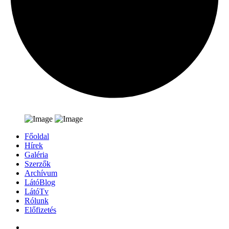
Főoldal
Hírek
Galéria
Szerzők
Archívum
LátóBlog
LátóTv
Rólunk
Előfizetés