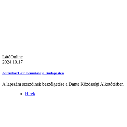
LátóOnline
2024.10.17
A SzínházLátó bemutatója Budapesten
A lapszám szerzőinek beszélgetése a Dante Közösségi Alkotótérben
Hírek