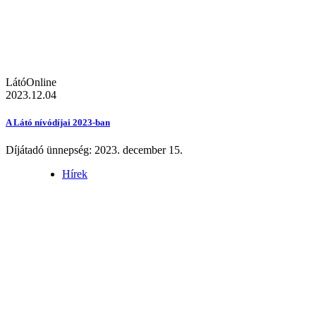
LátóOnline
2023.12.04
A Látó nívódíjai 2023-ban
Díjátadó ünnepség: 2023. december 15.
Hírek