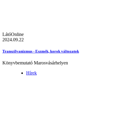
LátóOnline
2024.09.22
Transzilvanizmus - Eszmék, korok változatok
Könyvbemutató Marosvásárhelyen
Hírek