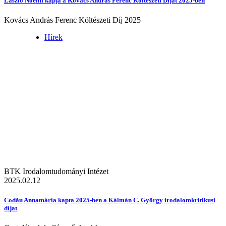
László Noémi kapja a Kovács András Ferenc Költészeti Díjat 2025-ben
Kovács András Ferenc Költészeti Díj 2025
Hírek
BTK Irodalomtudományi Intézet
2025.02.12
Codău Annamária kapta 2025-ben a Kálmán C. György irodalomkritikusi
díjat