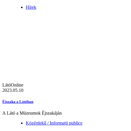
Hírek
LátóOnline
2023.05.10
Éjszaka a Látóban
A Látó a Múzeumok Éjszakáján
Közérdekű / Informații publice