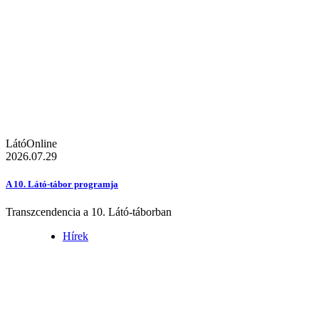
LátóOnline
2026.07.29
A 10. Látó-tábor programja
Transzcendencia a 10. Látó-táborban
Hírek