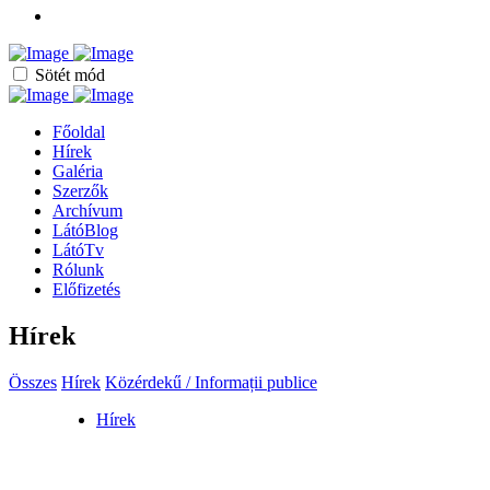
Sötét mód
Főoldal
Hírek
Galéria
Szerzők
Archívum
LátóBlog
LátóTv
Rólunk
Előfizetés
Hírek
Összes
Hírek
Közérdekű / Informații publice
Hírek