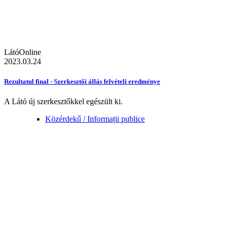
LátóOnline
2023.03.24
Rezultatul final - Szerkesztői állás felvételi eredménye
A Látó új szerkesztőkkel egészült ki.
Közérdekű / Informații publice