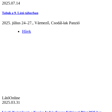
2025.07.14
Tabuk a 9. Látó-táborban
2025. július 24–27., Vármező, Csodál-lak Panzió
Hírek
LátóOnline
2025.03.31