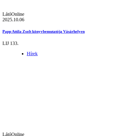
LátóOnline
2025.10.06
Papp Attila Zsolt könyvbemutatója Vásárhelyen
LIJ 133.
Hírek
LátóOnline