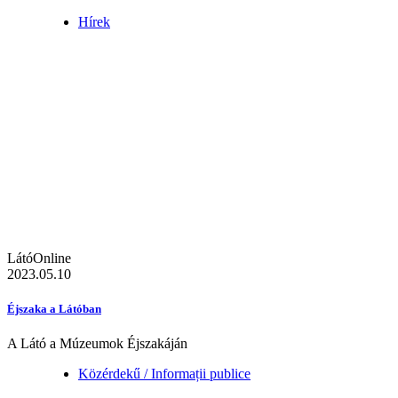
Hírek
LátóOnline
2023.05.10
Éjszaka a Látóban
A Látó a Múzeumok Éjszakáján
Közérdekű / Informații publice