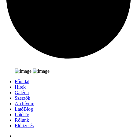
Főoldal
Hírek
Galéria
Szerzők
Archívum
LátóBlog
LátóTv
Rólunk
Előfizetés