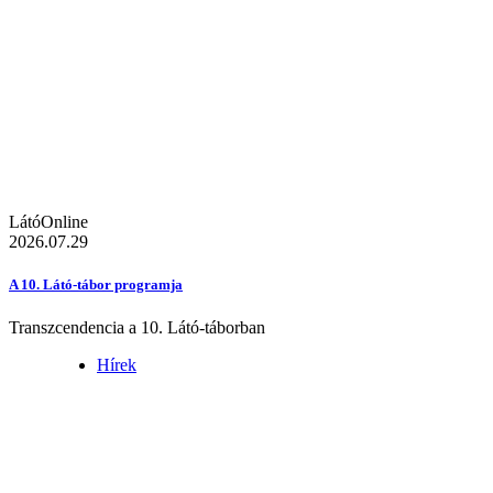
LátóOnline
2026.07.29
A 10. Látó-tábor programja
Transzcendencia a 10. Látó-táborban
Hírek