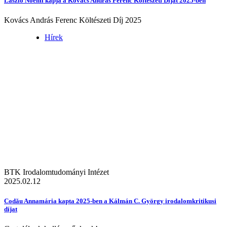
László Noémi kapja a Kovács András Ferenc Költészeti Díjat 2025-ben
Kovács András Ferenc Költészeti Díj 2025
Hírek
BTK Irodalomtudományi Intézet
2025.02.12
Codău Annamária kapta 2025-ben a Kálmán C. György irodalomkritikusi
díjat