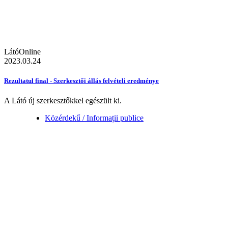
LátóOnline
2023.03.24
Rezultatul final - Szerkesztői állás felvételi eredménye
A Látó új szerkesztőkkel egészült ki.
Közérdekű / Informații publice