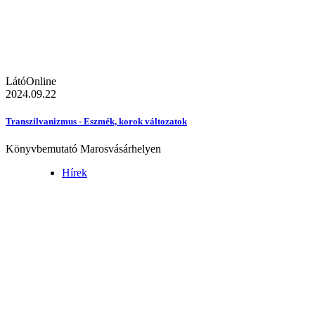
LátóOnline
2024.09.22
Transzilvanizmus - Eszmék, korok változatok
Könyvbemutató Marosvásárhelyen
Hírek