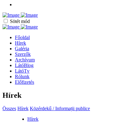
Sötét mód
Főoldal
Hírek
Galéria
Szerzők
Archívum
LátóBlog
LátóTv
Rólunk
Előfizetés
Hírek
Összes
Hírek
Közérdekű / Informații publice
Hírek