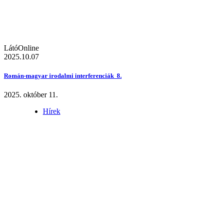
LátóOnline
2025.10.07
Román-magyar irodalmi interferenciák 8.
2025. október 11.
Hírek