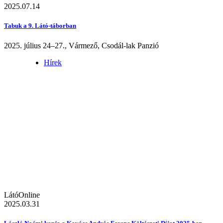
2025.07.14
Tabuk a 9. Látó-táborban
2025. július 24–27., Vármező, Csodál-lak Panzió
Hírek
LátóOnline
2025.03.31