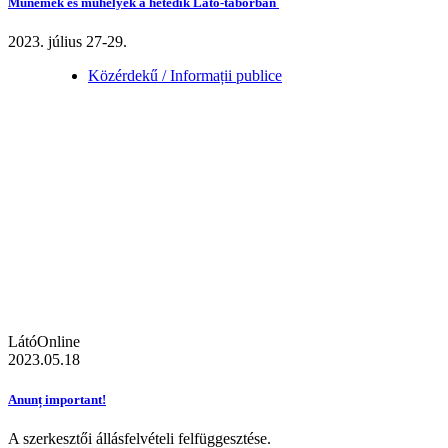
Műnemek és műhelyek a hetedik Látó-táborban
2023. július 27-29.
Közérdekű / Informații publice
LátóOnline
2023.05.18
Anunț important!
A szerkesztői állásfelvételi felfüggesztése.