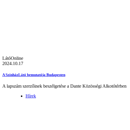
LátóOnline
2024.10.17
A SzínházLátó bemutatója Budapesten
A lapszám szerzőinek beszélgetése a Dante Közösségi Alkotótérben
Hírek