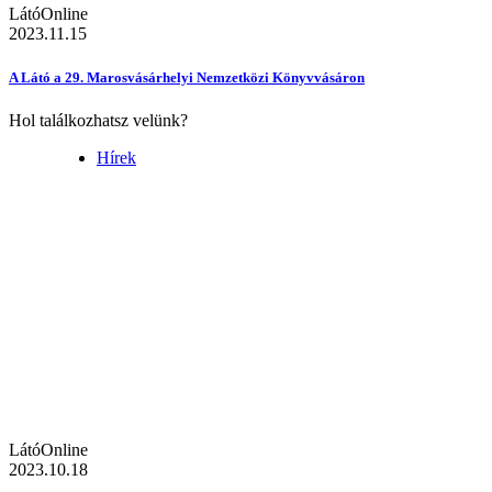
LátóOnline
2023.11.15
A Látó a 29. Marosvásárhelyi Nemzetközi Könyvvásáron
Hol találkozhatsz velünk?
Hírek
LátóOnline
2023.10.18