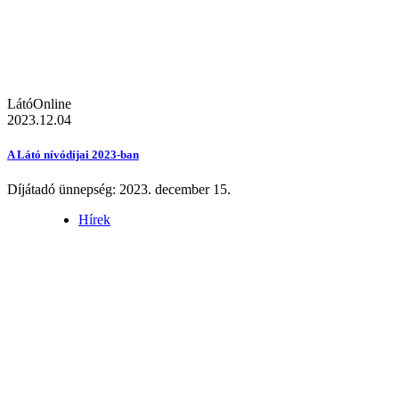
LátóOnline
2023.12.04
A Látó nívódíjai 2023-ban
Díjátadó ünnepség: 2023. december 15.
Hírek