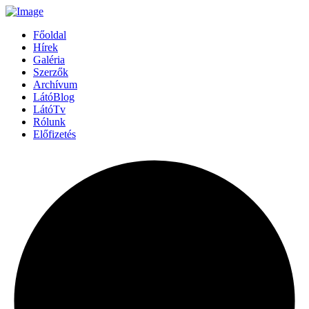
Főoldal
Hírek
Galéria
Szerzők
Archívum
LátóBlog
LátóTv
Rólunk
Előfizetés