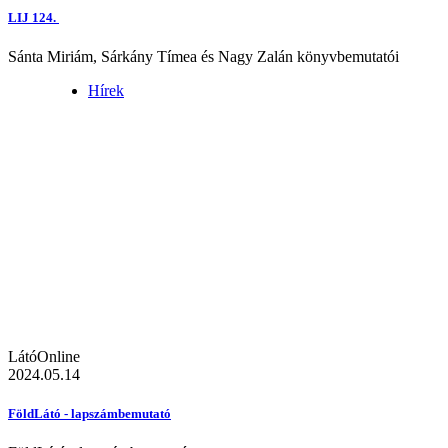
LIJ 124.
Sánta Miriám, Sárkány Tímea és Nagy Zalán könyvbemutatói
Hírek
LátóOnline
2024.05.14
FöldLátó - lapszámbemutató