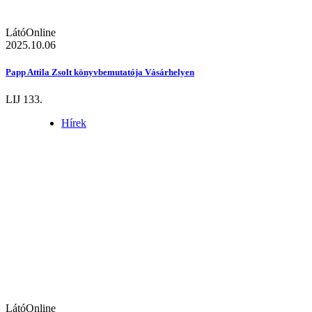
LátóOnline
2025.10.06
Papp Attila Zsolt könyvbemutatója Vásárhelyen
LIJ 133.
Hírek
LátóOnline