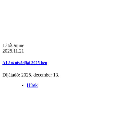
LátóOnline
2025.11.21
A Látó nívódíjai 2025-ben
Díjátadó: 2025. december 13.
Hírek