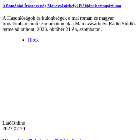
A Romániai Írószövetség Marosvásárhelyi Fiókjának szimpóziuma
A Hasonlóságok és különbségek a mai román és magyar
irodalomban című szimpóziumnak a Marosvásárhelyi Rádió Stúdió-
terme ad otthont, 2023. október 21-én, szombaton.
Hírek
LátóOnline
2023.07.20