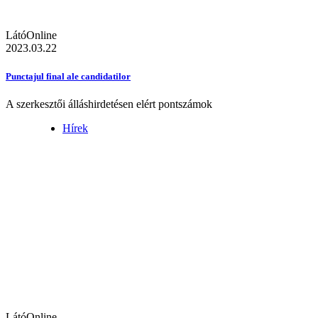
LátóOnline
2023.03.22
Punctajul final ale candidatilor
A szerkesztői álláshirdetésen elért pontszámok
Hírek
LátóOnline