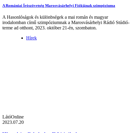
A Romániai Írószövetség Marosvásárhelyi Fiókjának szimpóziuma
A Hasonlóságok és különbségek a mai román és magyar
irodalomban című szimpóziumnak a Marosvásárhelyi Rádió Stúdió-
terme ad otthont, 2023. október 21-én, szombaton.
Hírek
LátóOnline
2023.07.20