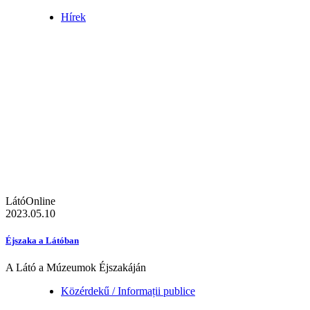
Hírek
LátóOnline
2023.05.10
Éjszaka a Látóban
A Látó a Múzeumok Éjszakáján
Közérdekű / Informații publice