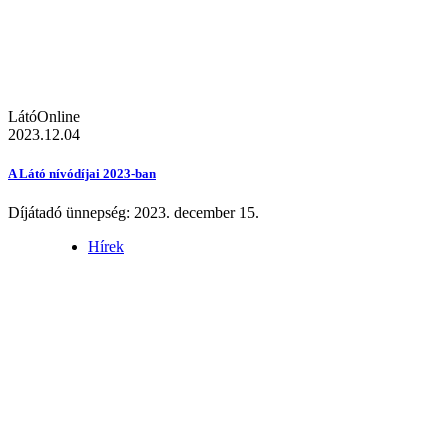
LátóOnline
2023.12.04
A Látó nívódíjai 2023-ban
Díjátadó ünnepség: 2023. december 15.
Hírek