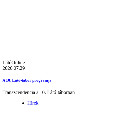
LátóOnline
2026.07.29
A 10. Látó-tábor programja
Transzcendencia a 10. Látó-táborban
Hírek