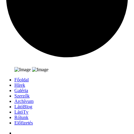
Főoldal
Hírek
Galéria
Szerzők
Archívum
LátóBlog
LátóTv
Rólunk
Előfizetés