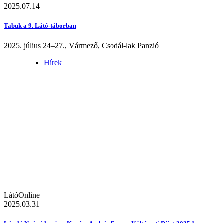
2025.07.14
Tabuk a 9. Látó-táborban
2025. július 24–27., Vármező, Csodál-lak Panzió
Hírek
LátóOnline
2025.03.31