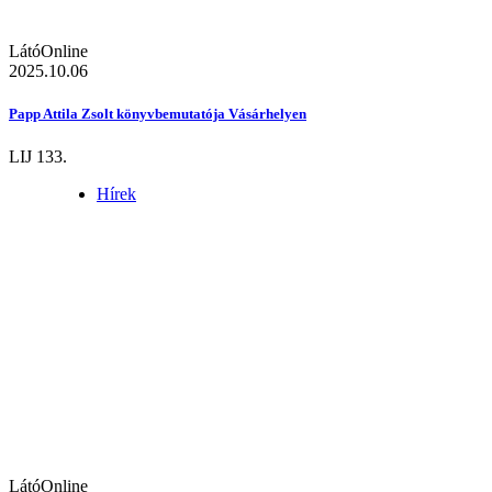
LátóOnline
2025.10.06
Papp Attila Zsolt könyvbemutatója Vásárhelyen
LIJ 133.
Hírek
LátóOnline