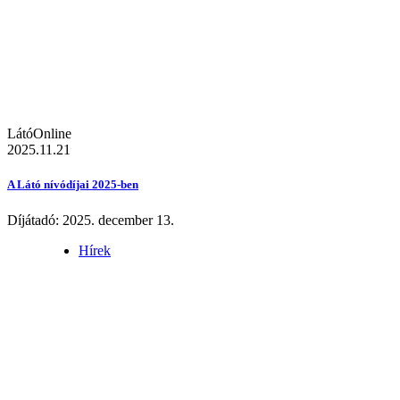
LátóOnline
2025.11.21
A Látó nívódíjai 2025-ben
Díjátadó: 2025. december 13.
Hírek