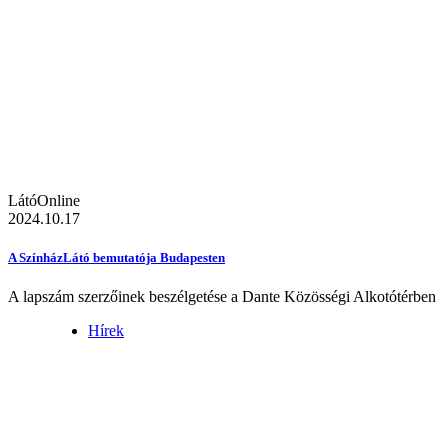
LátóOnline
2024.10.17
A SzínházLátó bemutatója Budapesten
A lapszám szerzőinek beszélgetése a Dante Közösségi Alkotótérben
Hírek