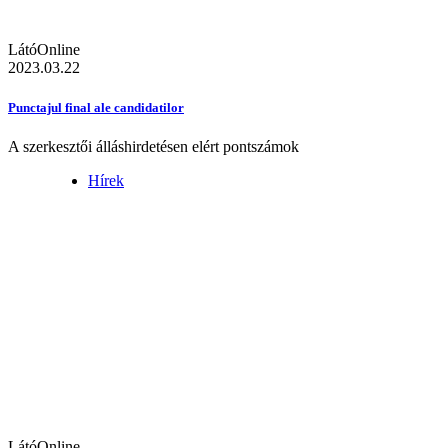
LátóOnline
2023.03.22
Punctajul final ale candidatilor
A szerkesztői álláshirdetésen elért pontszámok
Hírek
LátóOnline