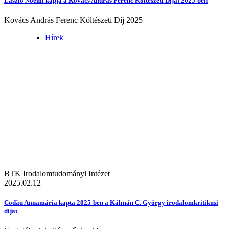
László Noémi kapja a Kovács András Ferenc Költészeti Díjat 2025-ben
Kovács András Ferenc Költészeti Díj 2025
Hírek
BTK Irodalomtudományi Intézet
2025.02.12
Codău Annamária kapta 2025-ben a Kálmán C. György irodalomkritikusi
díjat