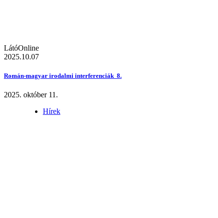
LátóOnline
2025.10.07
Román-magyar irodalmi interferenciák 8.
2025. október 11.
Hírek