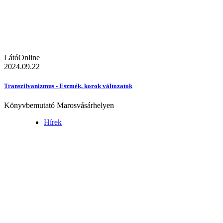
LátóOnline
2024.09.22
Transzilvanizmus - Eszmék, korok változatok
Könyvbemutató Marosvásárhelyen
Hírek