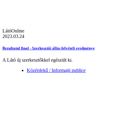
LátóOnline
2023.03.24
Rezultatul final - Szerkesztői állás felvételi eredménye
A Látó új szerkesztőkkel egészült ki.
Közérdekű / Informații publice