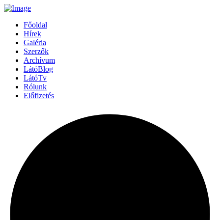
Főoldal
Hírek
Galéria
Szerzők
Archívum
LátóBlog
LátóTv
Rólunk
Előfizetés