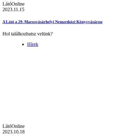
LátóOnline
2023.11.15
A Látó a 29. Marosvásárhelyi Nemzetközi Könyvvásáron
Hol találkozhatsz velünk?
Hírek
LátóOnline
2023.10.18