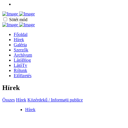
Sötét mód
Főoldal
Hírek
Galéria
Szerzők
Archívum
LátóBlog
LátóTv
Rólunk
Előfizetés
Hírek
Összes
Hírek
Közérdekű / Informații publice
Hírek