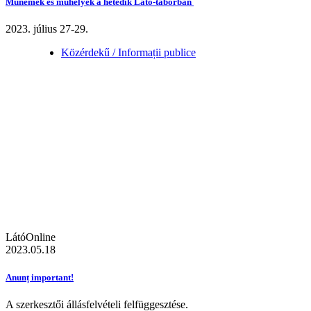
Műnemek és műhelyek a hetedik Látó-táborban
2023. július 27-29.
Közérdekű / Informații publice
LátóOnline
2023.05.18
Anunț important!
A szerkesztői állásfelvételi felfüggesztése.