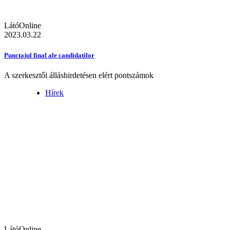
LátóOnline
2023.03.22
Punctajul final ale candidatilor
A szerkesztői álláshirdetésen elért pontszámok
Hírek
LátóOnline