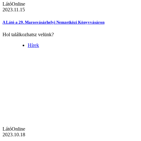
LátóOnline
2023.11.15
A Látó a 29. Marosvásárhelyi Nemzetközi Könyvvásáron
Hol találkozhatsz velünk?
Hírek
LátóOnline
2023.10.18