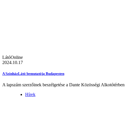
LátóOnline
2024.10.17
A SzínházLátó bemutatója Budapesten
A lapszám szerzőinek beszélgetése a Dante Közösségi Alkotótérben
Hírek