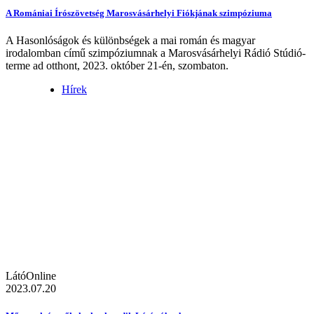
A Romániai Írószövetség Marosvásárhelyi Fiókjának szimpóziuma
A Hasonlóságok és különbségek a mai román és magyar
irodalomban című szimpóziumnak a Marosvásárhelyi Rádió Stúdió-
terme ad otthont, 2023. október 21-én, szombaton.
Hírek
LátóOnline
2023.07.20