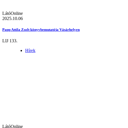
LátóOnline
2025.10.06
Papp Attila Zsolt könyvbemutatója Vásárhelyen
LIJ 133.
Hírek
LátóOnline