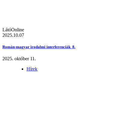
LátóOnline
2025.10.07
Román-magyar irodalmi interferenciák 8.
2025. október 11.
Hírek