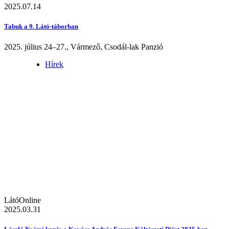
2025.07.14
Tabuk a 9. Látó-táborban
2025. július 24–27., Vármező, Csodál-lak Panzió
Hírek
LátóOnline
2025.03.31