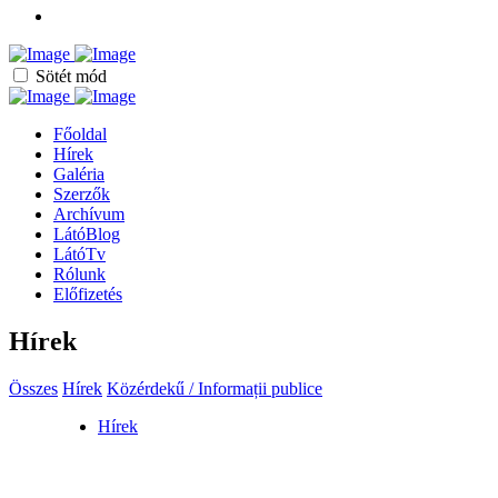
Sötét mód
Főoldal
Hírek
Galéria
Szerzők
Archívum
LátóBlog
LátóTv
Rólunk
Előfizetés
Hírek
Összes
Hírek
Közérdekű / Informații publice
Hírek