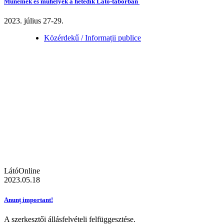
Műnemek és műhelyek a hetedik Látó-táborban
2023. július 27-29.
Közérdekű / Informații publice
LátóOnline
2023.05.18
Anunț important!
A szerkesztői állásfelvételi felfüggesztése.