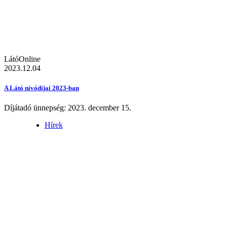
LátóOnline
2023.12.04
A Látó nívódíjai 2023-ban
Díjátadó ünnepség: 2023. december 15.
Hírek