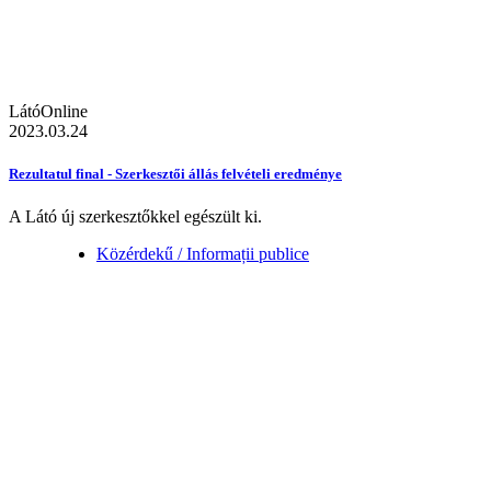
LátóOnline
2023.03.24
Rezultatul final - Szerkesztői állás felvételi eredménye
A Látó új szerkesztőkkel egészült ki.
Közérdekű / Informații publice