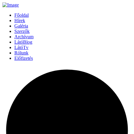
Főoldal
Hírek
Galéria
Szerzők
Archívum
LátóBlog
LátóTv
Rólunk
Előfizetés