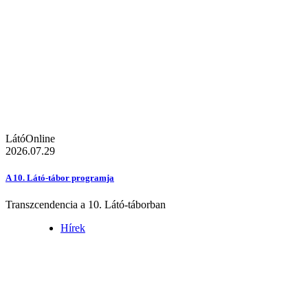
LátóOnline
2026.07.29
A 10. Látó-tábor programja
Transzcendencia a 10. Látó-táborban
Hírek