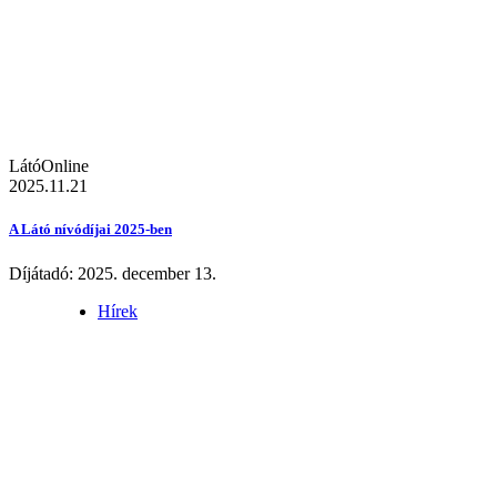
LátóOnline
2025.11.21
A Látó nívódíjai 2025-ben
Díjátadó: 2025. december 13.
Hírek