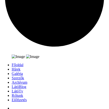
Főoldal
Hírek
Galéria
Szerzők
Archívum
LátóBlog
LátóTv
Rólunk
Előfizetés