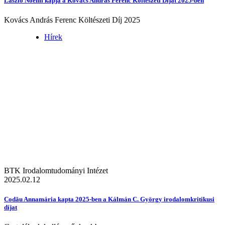
László Noémi kapja a Kovács András Ferenc Költészeti Díjat 2025-ben
Kovács András Ferenc Költészeti Díj 2025
Hírek
BTK Irodalomtudományi Intézet
2025.02.12
Codău Annamária kapta 2025-ben a Kálmán C. György irodalomkritikusi
díjat