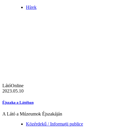
Hírek
LátóOnline
2023.05.10
Éjszaka a Látóban
A Látó a Múzeumok Éjszakáján
Közérdekű / Informații publice