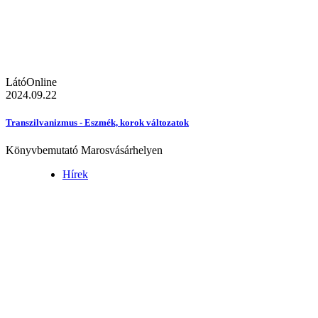
LátóOnline
2024.09.22
Transzilvanizmus - Eszmék, korok változatok
Könyvbemutató Marosvásárhelyen
Hírek