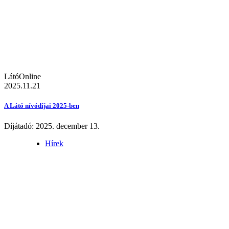
LátóOnline
2025.11.21
A Látó nívódíjai 2025-ben
Díjátadó: 2025. december 13.
Hírek