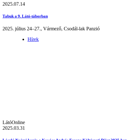
2025.07.14
Tabuk a 9. Látó-táborban
2025. július 24–27., Vármező, Csodál-lak Panzió
Hírek
LátóOnline
2025.03.31