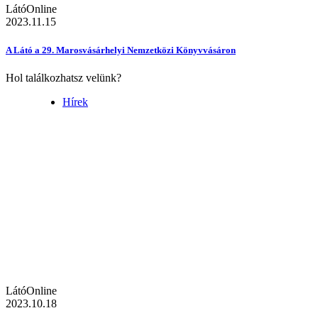
LátóOnline
2023.11.15
A Látó a 29. Marosvásárhelyi Nemzetközi Könyvvásáron
Hol találkozhatsz velünk?
Hírek
LátóOnline
2023.10.18