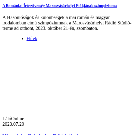
A Romániai Írószövetség Marosvásárhelyi Fiókjának szimpóziuma
A Hasonlóságok és különbségek a mai román és magyar
irodalomban című szimpóziumnak a Marosvásárhelyi Rádió Stúdió-
terme ad otthont, 2023. október 21-én, szombaton.
Hírek
LátóOnline
2023.07.20