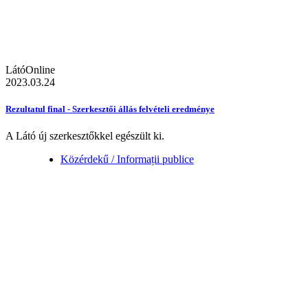
LátóOnline
2023.03.24
Rezultatul final - Szerkesztői állás felvételi eredménye
A Látó új szerkesztőkkel egészült ki.
Közérdekű / Informații publice