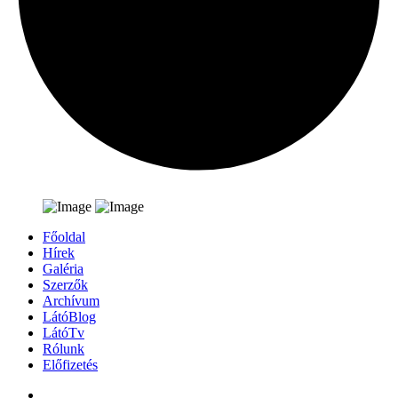
Főoldal
Hírek
Galéria
Szerzők
Archívum
LátóBlog
LátóTv
Rólunk
Előfizetés