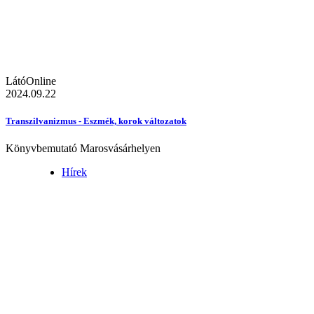
LátóOnline
2024.09.22
Transzilvanizmus - Eszmék, korok változatok
Könyvbemutató Marosvásárhelyen
Hírek