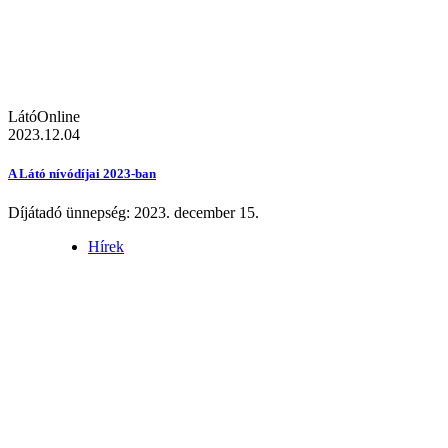
LátóOnline
2023.12.04
A Látó nívódíjai 2023-ban
Díjátadó ünnepség: 2023. december 15.
Hírek