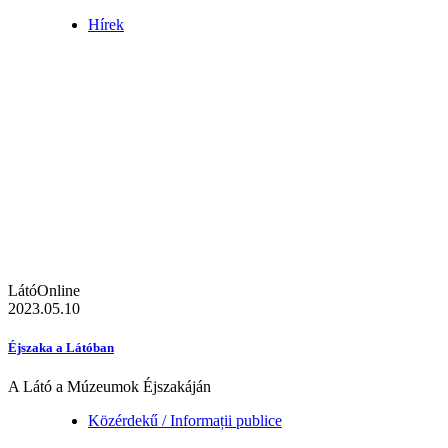
Hírek
LátóOnline
2023.05.10
Éjszaka a Látóban
A Látó a Múzeumok Éjszakáján
Közérdekű / Informații publice