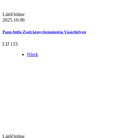
LátóOnline
2025.10.06
Papp Attila Zsolt könyvbemutatója Vásárhelyen
LIJ 133.
Hírek
LátóOnline