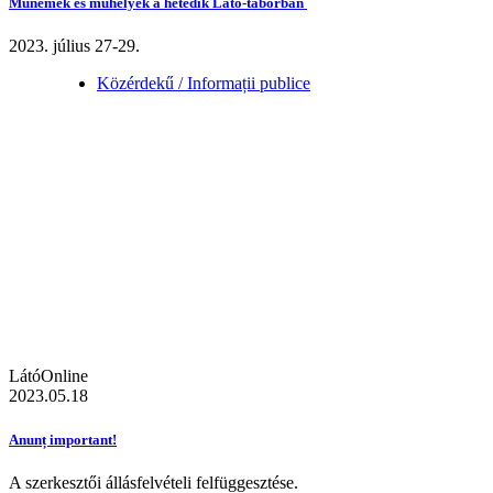
Műnemek és műhelyek a hetedik Látó-táborban
2023. július 27-29.
Közérdekű / Informații publice
LátóOnline
2023.05.18
Anunț important!
A szerkesztői állásfelvételi felfüggesztése.