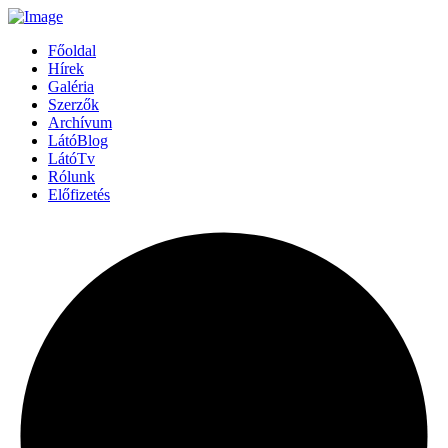
Főoldal
Hírek
Galéria
Szerzők
Archívum
LátóBlog
LátóTv
Rólunk
Előfizetés