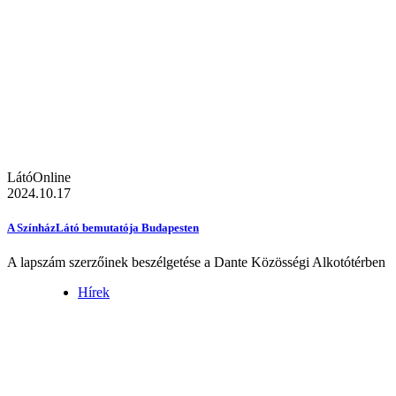
LátóOnline
2024.10.17
A SzínházLátó bemutatója Budapesten
A lapszám szerzőinek beszélgetése a Dante Közösségi Alkotótérben
Hírek