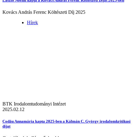
László Noémi kapja a Kovács András Ferenc Költészeti Díjat 2025-ben
Kovács András Ferenc Költészeti Díj 2025
Hírek
BTK Irodalomtudományi Intézet
2025.02.12
Codău Annamária kapta 2025-ben a Kálmán C. György irodalomkritikusi
díjat