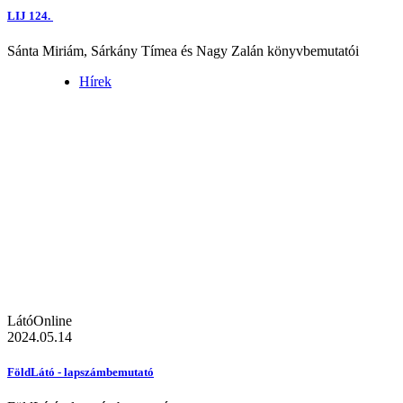
LIJ 124.
Sánta Miriám, Sárkány Tímea és Nagy Zalán könyvbemutatói
Hírek
LátóOnline
2024.05.14
FöldLátó - lapszámbemutató