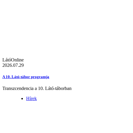
LátóOnline
2026.07.29
A 10. Látó-tábor programja
Transzcendencia a 10. Látó-táborban
Hírek