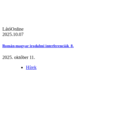
LátóOnline
2025.10.07
Román-magyar irodalmi interferenciák 8.
2025. október 11.
Hírek