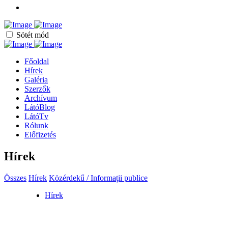
Sötét mód
Főoldal
Hírek
Galéria
Szerzők
Archívum
LátóBlog
LátóTv
Rólunk
Előfizetés
Hírek
Összes
Hírek
Közérdekű / Informații publice
Hírek