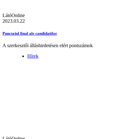
LátóOnline
2023.03.22
Punctajul final ale candidatilor
A szerkesztői álláshirdetésen elért pontszámok
Hírek
LátóOnline