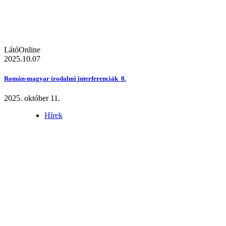
LátóOnline
2025.10.07
Román-magyar irodalmi interferenciák 8.
2025. október 11.
Hírek