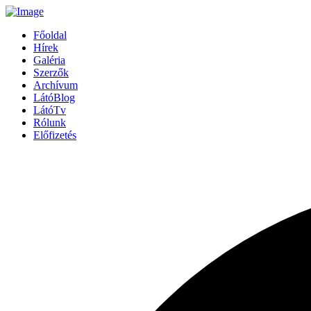
Főoldal
Hírek
Galéria
Szerzők
Archívum
LátóBlog
LátóTv
Rólunk
Előfizetés