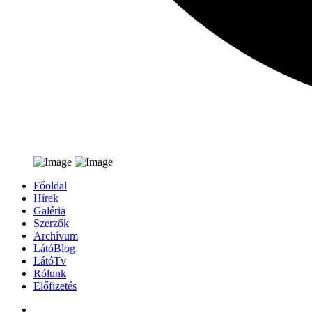
Főoldal
Hírek
Galéria
Szerzők
Archívum
LátóBlog
LátóTv
Rólunk
Előfizetés