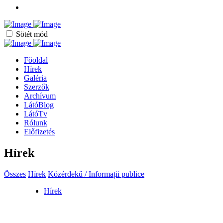
Sötét mód
Főoldal
Hírek
Galéria
Szerzők
Archívum
LátóBlog
LátóTv
Rólunk
Előfizetés
Hírek
Összes
Hírek
Közérdekű / Informații publice
Hírek