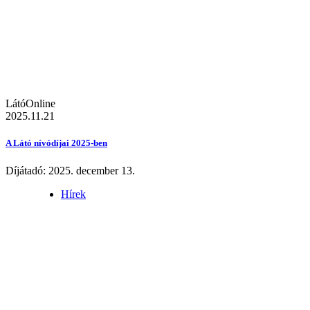
LátóOnline
2025.11.21
A Látó nívódíjai 2025-ben
Díjátadó: 2025. december 13.
Hírek