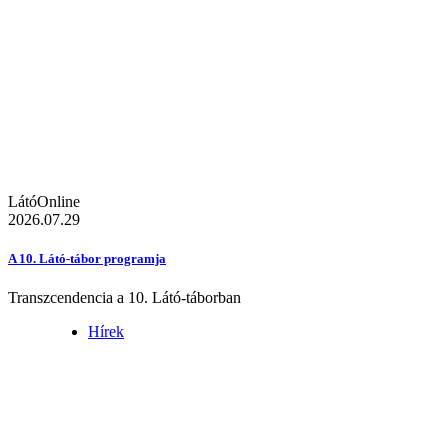
LátóOnline
2026.07.29
A 10. Látó-tábor programja
Transzcendencia a 10. Látó-táborban
Hírek