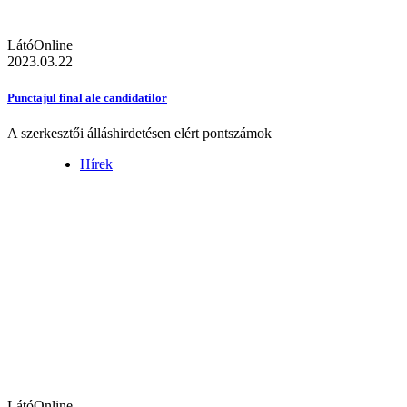
LátóOnline
2023.03.22
Punctajul final ale candidatilor
A szerkesztői álláshirdetésen elért pontszámok
Hírek
LátóOnline