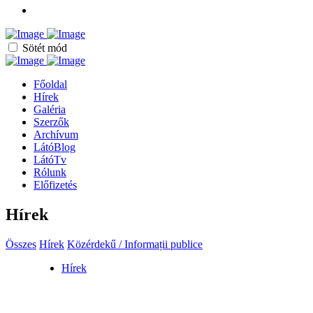
Sötét mód
Főoldal
Hírek
Galéria
Szerzők
Archívum
LátóBlog
LátóTv
Rólunk
Előfizetés
Hírek
Összes
Hírek
Közérdekű / Informații publice
Hírek