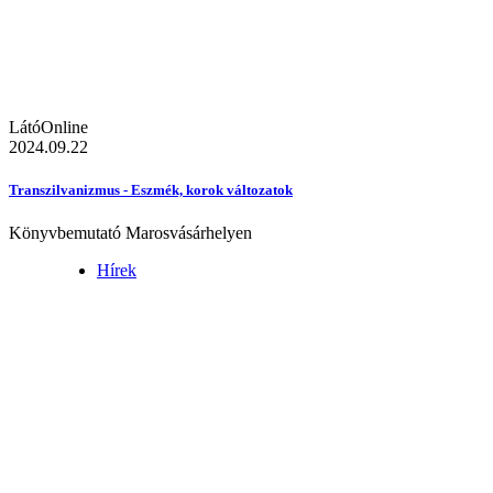
LátóOnline
2024.09.22
Transzilvanizmus - Eszmék, korok változatok
Könyvbemutató Marosvásárhelyen
Hírek