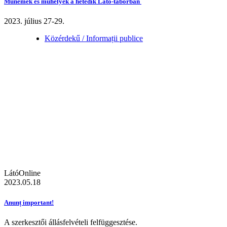
Műnemek és műhelyek a hetedik Látó-táborban
2023. július 27-29.
Közérdekű / Informații publice
LátóOnline
2023.05.18
Anunț important!
A szerkesztői állásfelvételi felfüggesztése.