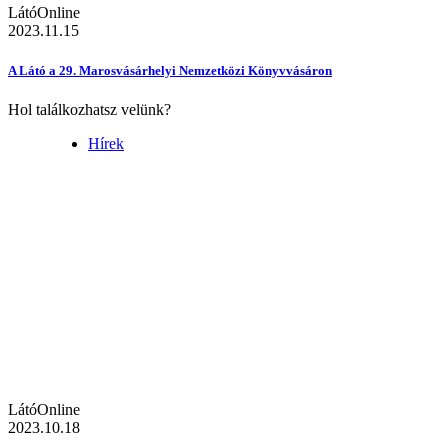
LátóOnline
2023.11.15
A Látó a 29. Marosvásárhelyi Nemzetközi Könyvvásáron
Hol találkozhatsz velünk?
Hírek
LátóOnline
2023.10.18