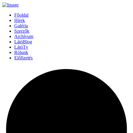
Főoldal
Hírek
Galéria
Szerzők
Archívum
LátóBlog
LátóTv
Rólunk
Előfizetés