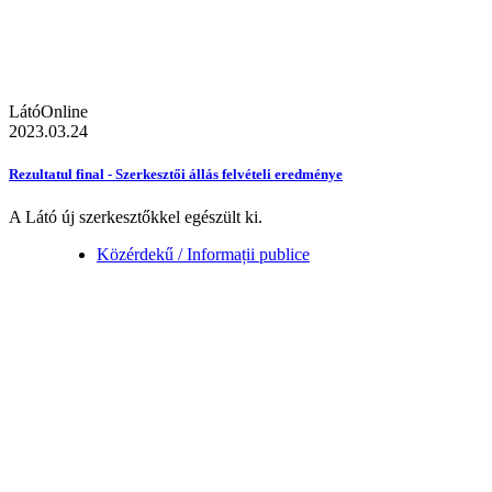
LátóOnline
2023.03.24
Rezultatul final - Szerkesztői állás felvételi eredménye
A Látó új szerkesztőkkel egészült ki.
Közérdekű / Informații publice