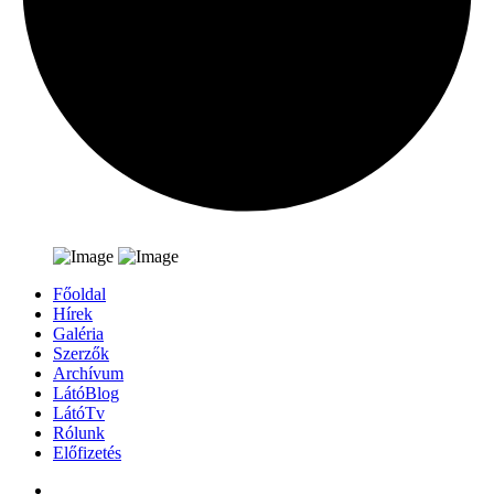
Főoldal
Hírek
Galéria
Szerzők
Archívum
LátóBlog
LátóTv
Rólunk
Előfizetés