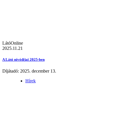
LátóOnline
2025.11.21
A Látó nívódíjai 2025-ben
Díjátadó: 2025. december 13.
Hírek