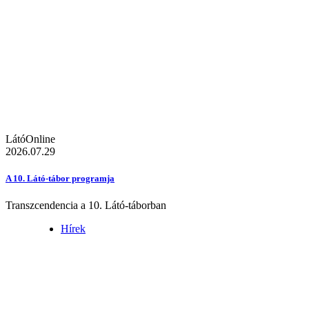
LátóOnline
2026.07.29
A 10. Látó-tábor programja
Transzcendencia a 10. Látó-táborban
Hírek