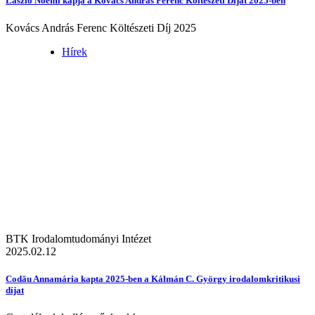
László Noémi kapja a Kovács András Ferenc Költészeti Díjat 2025-ben
Kovács András Ferenc Költészeti Díj 2025
Hírek
BTK Irodalomtudományi Intézet
2025.02.12
Codău Annamária kapta 2025-ben a Kálmán C. György irodalomkritikusi
díjat