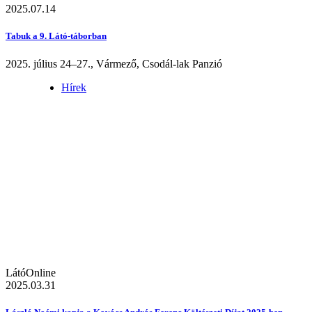
2025.07.14
Tabuk a 9. Látó-táborban
2025. július 24–27., Vármező, Csodál-lak Panzió
Hírek
LátóOnline
2025.03.31