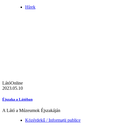
Hírek
LátóOnline
2023.05.10
Éjszaka a Látóban
A Látó a Múzeumok Éjszakáján
Közérdekű / Informații publice