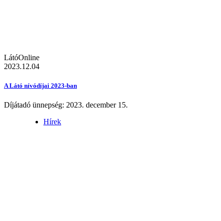
LátóOnline
2023.12.04
A Látó nívódíjai 2023-ban
Díjátadó ünnepség: 2023. december 15.
Hírek