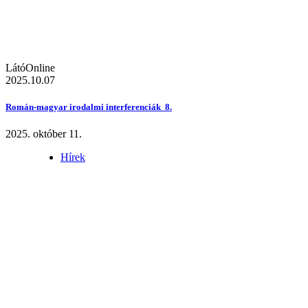
LátóOnline
2025.10.07
Román-magyar irodalmi interferenciák 8.
2025. október 11.
Hírek