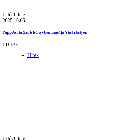
LátóOnline
2025.10.06
Papp Attila Zsolt könyvbemutatója Vásárhelyen
LIJ 133.
Hírek
LátóOnline