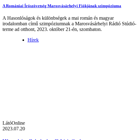
A Romániai Írószövetség Marosvásárhelyi Fiókjának szimpóziuma
A Hasonlóságok és különbségek a mai román és magyar
irodalomban című szimpóziumnak a Marosvásárhelyi Rádió Stúdió-
terme ad otthont, 2023. október 21-én, szombaton.
Hírek
LátóOnline
2023.07.20