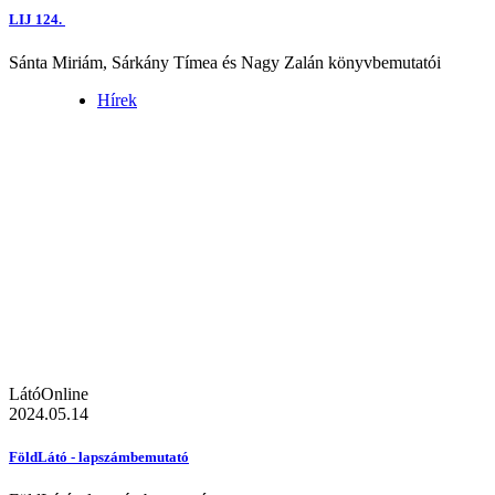
LIJ 124.
Sánta Miriám, Sárkány Tímea és Nagy Zalán könyvbemutatói
Hírek
LátóOnline
2024.05.14
FöldLátó - lapszámbemutató