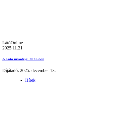
LátóOnline
2025.11.21
A Látó nívódíjai 2025-ben
Díjátadó: 2025. december 13.
Hírek