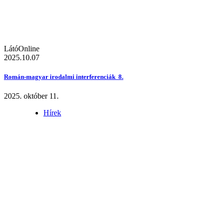
LátóOnline
2025.10.07
Román-magyar irodalmi interferenciák 8.
2025. október 11.
Hírek