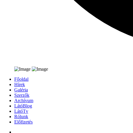
Főoldal
Hírek
Galéria
Szerzők
Archívum
LátóBlog
LátóTv
Rólunk
Előfizetés