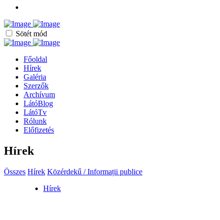
Sötét mód
Főoldal
Hírek
Galéria
Szerzők
Archívum
LátóBlog
LátóTv
Rólunk
Előfizetés
Hírek
Összes
Hírek
Közérdekű / Informații publice
Hírek