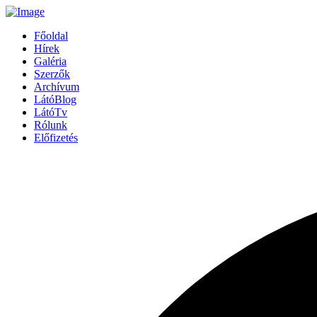
Főoldal
Hírek
Galéria
Szerzők
Archívum
LátóBlog
LátóTv
Rólunk
Előfizetés