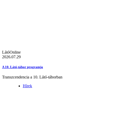
LátóOnline
2026.07.29
A 10. Látó-tábor programja
Transzcendencia a 10. Látó-táborban
Hírek