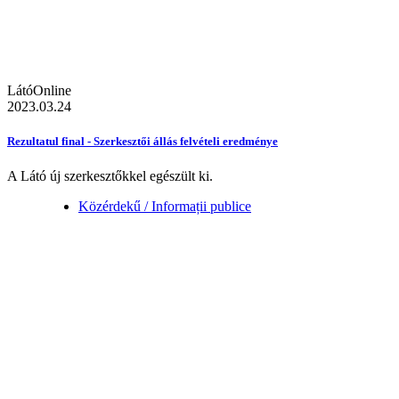
LátóOnline
2023.03.24
Rezultatul final - Szerkesztői állás felvételi eredménye
A Látó új szerkesztőkkel egészült ki.
Közérdekű / Informații publice