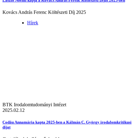
László Noémi kapja a Kovács András Ferenc Költészeti Díjat 2025-ben
Kovács András Ferenc Költészeti Díj 2025
Hírek
BTK Irodalomtudományi Intézet
2025.02.12
Codău Annamária kapta 2025-ben a Kálmán C. György irodalomkritikusi
díjat