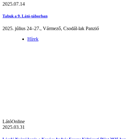
2025.07.14
Tabuk a 9. Látó-táborban
2025. július 24–27., Vármező, Csodál-lak Panzió
Hírek
LátóOnline
2025.03.31