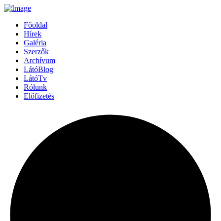
Főoldal
Hírek
Galéria
Szerzők
Archívum
LátóBlog
LátóTv
Rólunk
Előfizetés