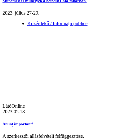
Műnemek és műhelyek a hetedik Látó-táborban
2023. július 27-29.
Közérdekű / Informații publice
LátóOnline
2023.05.18
Anunț important!
A szerkesztői állásfelvételi felfüggesztése.