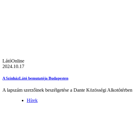
LátóOnline
2024.10.17
A SzínházLátó bemutatója Budapesten
A lapszám szerzőinek beszélgetése a Dante Közösségi Alkotótérben
Hírek