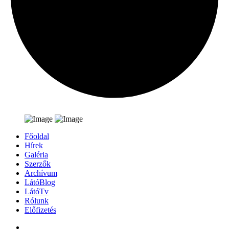
Főoldal
Hírek
Galéria
Szerzők
Archívum
LátóBlog
LátóTv
Rólunk
Előfizetés