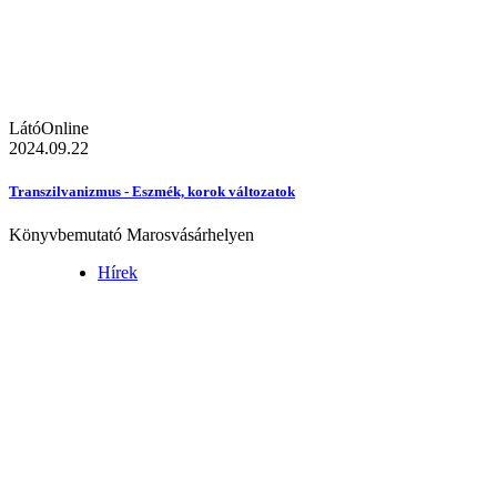
LátóOnline
2024.09.22
Transzilvanizmus - Eszmék, korok változatok
Könyvbemutató Marosvásárhelyen
Hírek