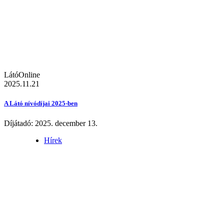
LátóOnline
2025.11.21
A Látó nívódíjai 2025-ben
Díjátadó: 2025. december 13.
Hírek