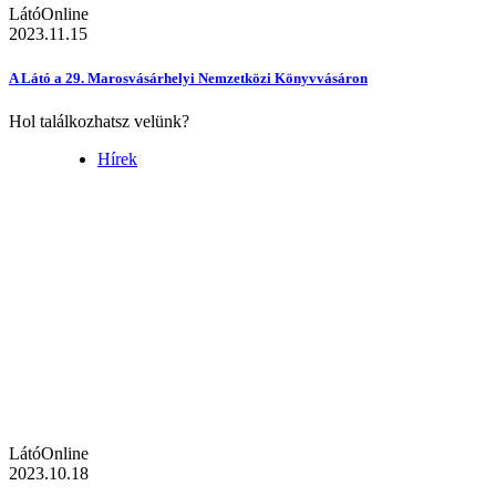
LátóOnline
2023.11.15
A Látó a 29. Marosvásárhelyi Nemzetközi Könyvvásáron
Hol találkozhatsz velünk?
Hírek
LátóOnline
2023.10.18