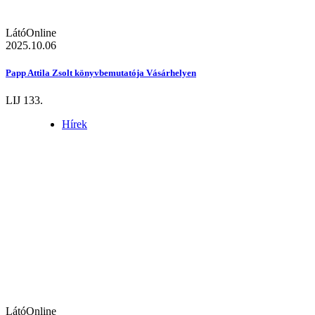
LátóOnline
2025.10.06
Papp Attila Zsolt könyvbemutatója Vásárhelyen
LIJ 133.
Hírek
LátóOnline