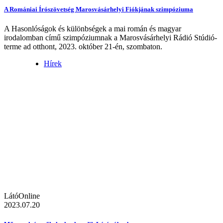
A Romániai Írószövetség Marosvásárhelyi Fiókjának szimpóziuma
A Hasonlóságok és különbségek a mai román és magyar
irodalomban című szimpóziumnak a Marosvásárhelyi Rádió Stúdió-
terme ad otthont, 2023. október 21-én, szombaton.
Hírek
LátóOnline
2023.07.20