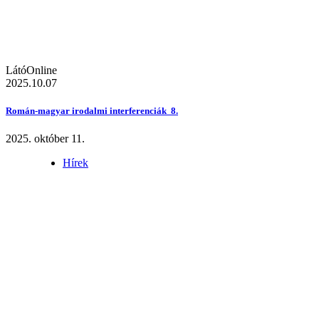
LátóOnline
2025.10.07
Román-magyar irodalmi interferenciák 8.
2025. október 11.
Hírek