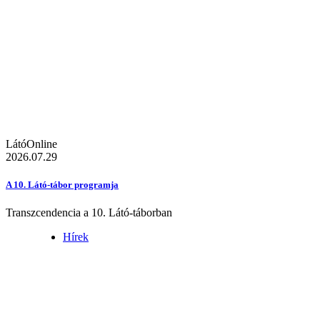
LátóOnline
2026.07.29
A 10. Látó-tábor programja
Transzcendencia a 10. Látó-táborban
Hírek