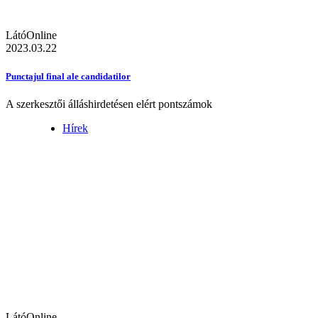
LátóOnline
2023.03.22
Punctajul final ale candidatilor
A szerkesztői álláshirdetésen elért pontszámok
Hírek
LátóOnline