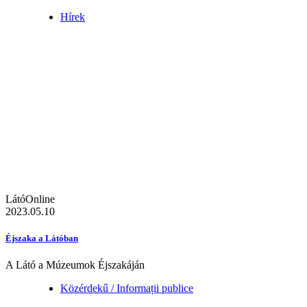
Hírek
LátóOnline
2023.05.10
Éjszaka a Látóban
A Látó a Múzeumok Éjszakáján
Közérdekű / Informații publice