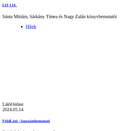
LIJ 124.
Sánta Miriám, Sárkány Tímea és Nagy Zalán könyvbemutatói
Hírek
LátóOnline
2024.05.14
FöldLátó - lapszámbemutató