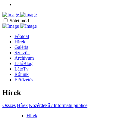
Sötét mód
Főoldal
Hírek
Galéria
Szerzők
Archívum
LátóBlog
LátóTv
Rólunk
Előfizetés
Hírek
Összes
Hírek
Közérdekű / Informații publice
Hírek