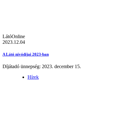
LátóOnline
2023.12.04
A Látó nívódíjai 2023-ban
Díjátadó ünnepség: 2023. december 15.
Hírek