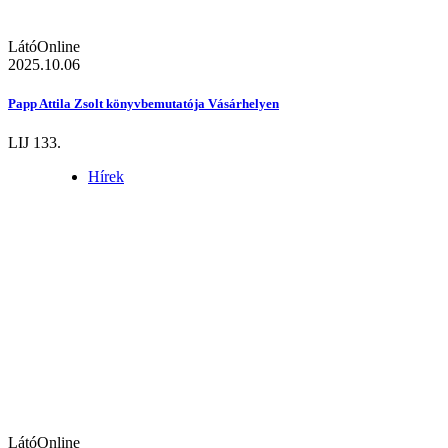
LátóOnline
2025.10.06
Papp Attila Zsolt könyvbemutatója Vásárhelyen
LIJ 133.
Hírek
LátóOnline