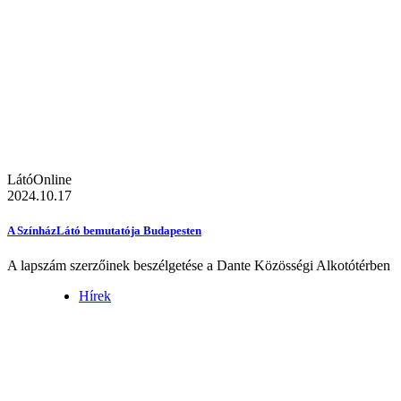
LátóOnline
2024.10.17
A SzínházLátó bemutatója Budapesten
A lapszám szerzőinek beszélgetése a Dante Közösségi Alkotótérben
Hírek