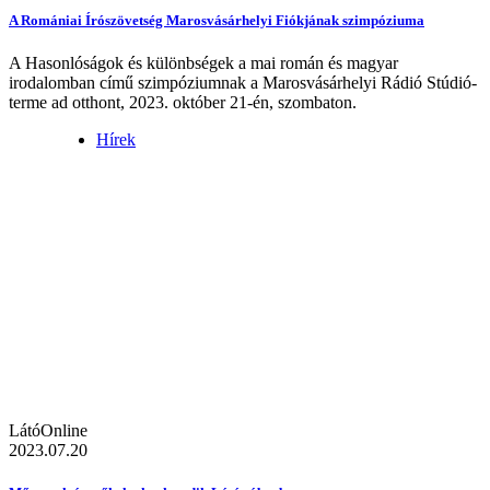
A Romániai Írószövetség Marosvásárhelyi Fiókjának szimpóziuma
A Hasonlóságok és különbségek a mai román és magyar
irodalomban című szimpóziumnak a Marosvásárhelyi Rádió Stúdió-
terme ad otthont, 2023. október 21-én, szombaton.
Hírek
LátóOnline
2023.07.20