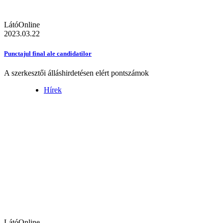
LátóOnline
2023.03.22
Punctajul final ale candidatilor
A szerkesztői álláshirdetésen elért pontszámok
Hírek
LátóOnline