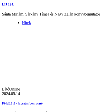
LIJ 124.
Sánta Miriám, Sárkány Tímea és Nagy Zalán könyvbemutatói
Hírek
LátóOnline
2024.05.14
FöldLátó - lapszámbemutató