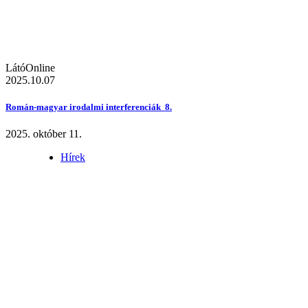
LátóOnline
2025.10.07
Román-magyar irodalmi interferenciák 8.
2025. október 11.
Hírek