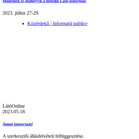
Műnemek és műhelyek a hetedik Látó-táborban
2023. július 27-29.
Közérdekű / Informații publice
LátóOnline
2023.05.18
Anunț important!
A szerkesztői állásfelvételi felfüggesztése.