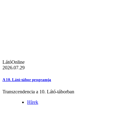
LátóOnline
2026.07.29
A 10. Látó-tábor programja
Transzcendencia a 10. Látó-táborban
Hírek