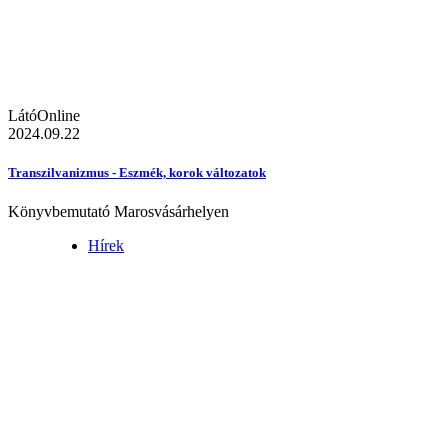
LátóOnline
2024.09.22
Transzilvanizmus - Eszmék, korok változatok
Könyvbemutató Marosvásárhelyen
Hírek