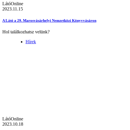
LátóOnline
2023.11.15
A Látó a 29. Marosvásárhelyi Nemzetközi Könyvvásáron
Hol találkozhatsz velünk?
Hírek
LátóOnline
2023.10.18