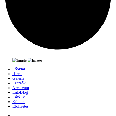
Főoldal
Hírek
Galéria
Szerzők
Archívum
LátóBlog
LátóTv
Rólunk
Előfizetés