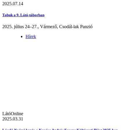
2025.07.14
Tabuk a 9. Látó-táborban
2025. július 24–27., Vármező, Csodál-lak Panzió
Hírek
LátóOnline
2025.03.31