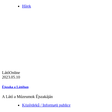
Hírek
LátóOnline
2023.05.10
Éjszaka a Látóban
A Látó a Múzeumok Éjszakáján
Közérdekű / Informații publice