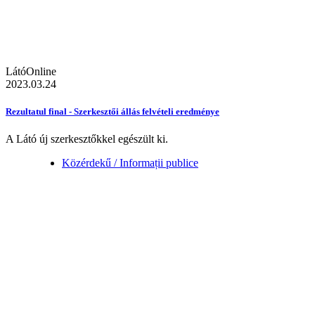
LátóOnline
2023.03.24
Rezultatul final - Szerkesztői állás felvételi eredménye
A Látó új szerkesztőkkel egészült ki.
Közérdekű / Informații publice