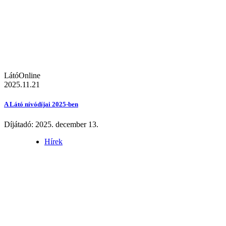
LátóOnline
2025.11.21
A Látó nívódíjai 2025-ben
Díjátadó: 2025. december 13.
Hírek