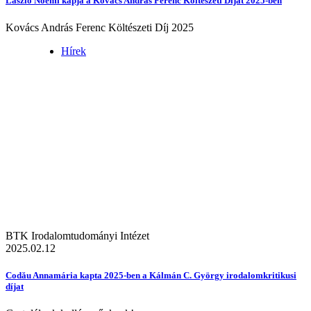
László Noémi kapja a Kovács András Ferenc Költészeti Díjat 2025-ben
Kovács András Ferenc Költészeti Díj 2025
Hírek
BTK Irodalomtudományi Intézet
2025.02.12
Codău Annamária kapta 2025-ben a Kálmán C. György irodalomkritikusi
díjat