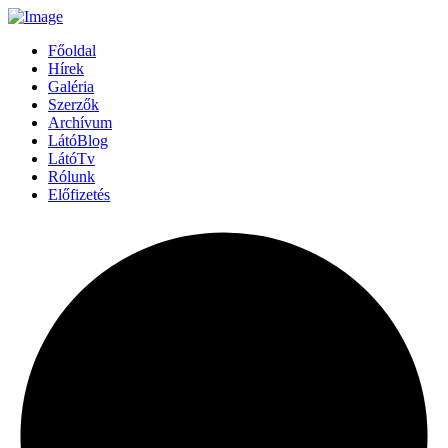
Főoldal
Hírek
Galéria
Szerzők
Archívum
LátóBlog
LátóTv
Rólunk
Előfizetés