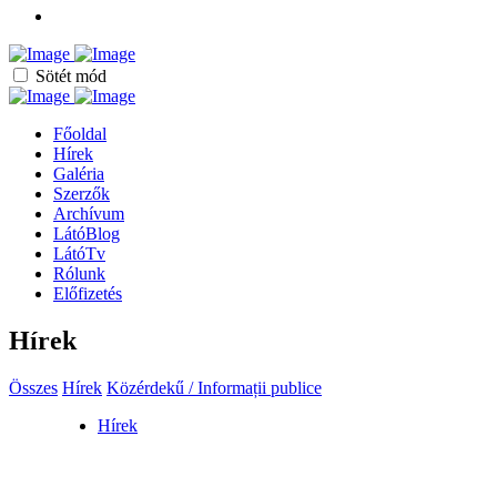
Sötét mód
Főoldal
Hírek
Galéria
Szerzők
Archívum
LátóBlog
LátóTv
Rólunk
Előfizetés
Hírek
Összes
Hírek
Közérdekű / Informații publice
Hírek