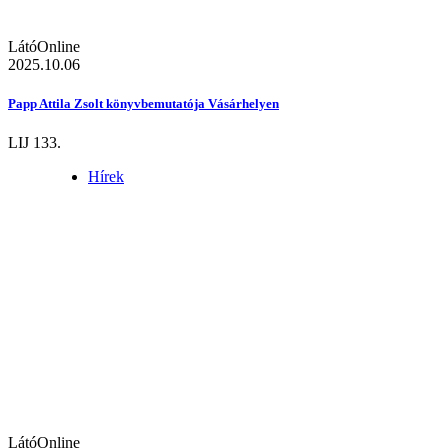
LátóOnline
2025.10.06
Papp Attila Zsolt könyvbemutatója Vásárhelyen
LIJ 133.
Hírek
LátóOnline