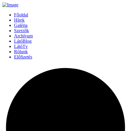
Főoldal
Hírek
Galéria
Szerzők
Archívum
LátóBlog
LátóTv
Rólunk
Előfizetés