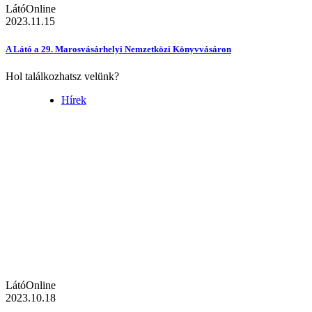
LátóOnline
2023.11.15
A Látó a 29. Marosvásárhelyi Nemzetközi Könyvvásáron
Hol találkozhatsz velünk?
Hírek
LátóOnline
2023.10.18