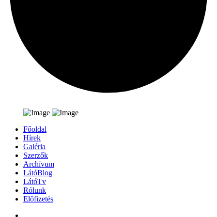
Főoldal
Hírek
Galéria
Szerzők
Archívum
LátóBlog
LátóTv
Rólunk
Előfizetés