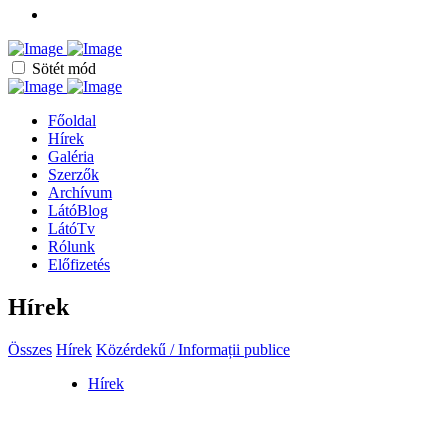
Sötét mód
Főoldal
Hírek
Galéria
Szerzők
Archívum
LátóBlog
LátóTv
Rólunk
Előfizetés
Hírek
Összes
Hírek
Közérdekű / Informații publice
Hírek