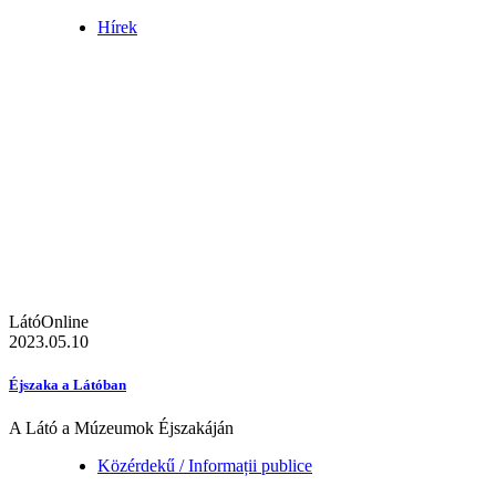
Hírek
LátóOnline
2023.05.10
Éjszaka a Látóban
A Látó a Múzeumok Éjszakáján
Közérdekű / Informații publice