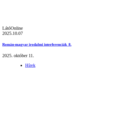
LátóOnline
2025.10.07
Román-magyar irodalmi interferenciák 8.
2025. október 11.
Hírek