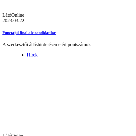
LátóOnline
2023.03.22
Punctajul final ale candidatilor
A szerkesztői álláshirdetésen elért pontszámok
Hírek
LátóOnline