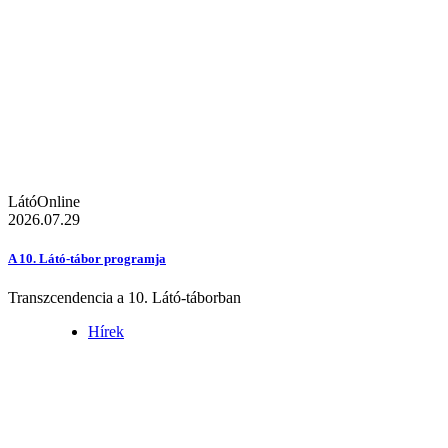
LátóOnline
2026.07.29
A 10. Látó-tábor programja
Transzcendencia a 10. Látó-táborban
Hírek