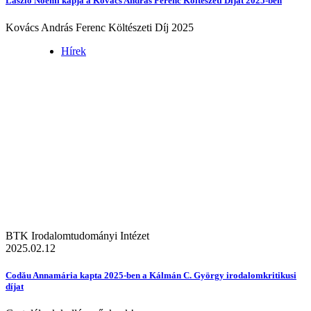
László Noémi kapja a Kovács András Ferenc Költészeti Díjat 2025-ben
Kovács András Ferenc Költészeti Díj 2025
Hírek
BTK Irodalomtudományi Intézet
2025.02.12
Codău Annamária kapta 2025-ben a Kálmán C. György irodalomkritikusi
díjat