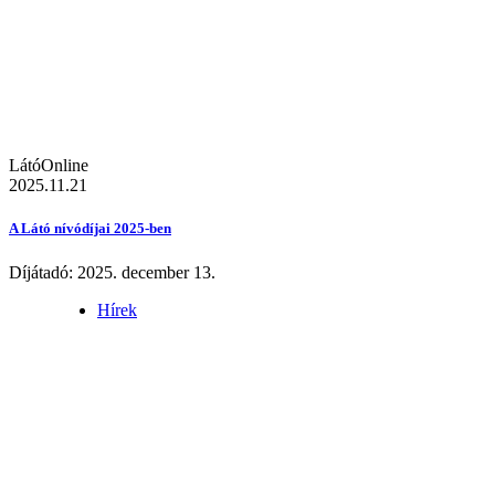
LátóOnline
2025.11.21
A Látó nívódíjai 2025-ben
Díjátadó: 2025. december 13.
Hírek