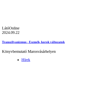
LátóOnline
2024.09.22
Transzilvanizmus - Eszmék, korok változatok
Könyvbemutató Marosvásárhelyen
Hírek