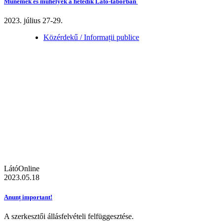
Műnemek és műhelyek a hetedik Látó-táborban
2023. július 27-29.
Közérdekű / Informații publice
LátóOnline
2023.05.18
Anunț important!
A szerkesztői állásfelvételi felfüggesztése.