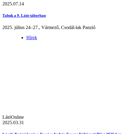
2025.07.14
Tabuk a 9. Látó-táborban
2025. július 24–27., Vármező, Csodál-lak Panzió
Hírek
LátóOnline
2025.03.31