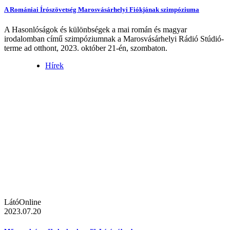
A Romániai Írószövetség Marosvásárhelyi Fiókjának szimpóziuma
A Hasonlóságok és különbségek a mai román és magyar
irodalomban című szimpóziumnak a Marosvásárhelyi Rádió Stúdió-
terme ad otthont, 2023. október 21-én, szombaton.
Hírek
LátóOnline
2023.07.20