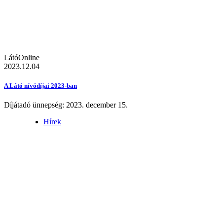
LátóOnline
2023.12.04
A Látó nívódíjai 2023-ban
Díjátadó ünnepség: 2023. december 15.
Hírek