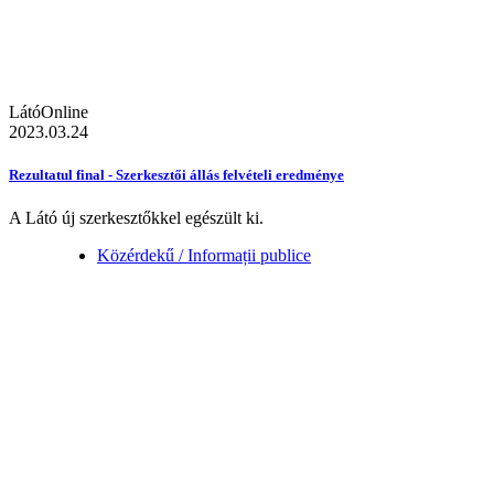
LátóOnline
2023.03.24
Rezultatul final - Szerkesztői állás felvételi eredménye
A Látó új szerkesztőkkel egészült ki.
Közérdekű / Informații publice