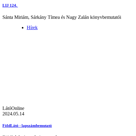
LIJ 124.
Sánta Miriám, Sárkány Tímea és Nagy Zalán könyvbemutatói
Hírek
LátóOnline
2024.05.14
FöldLátó - lapszámbemutató