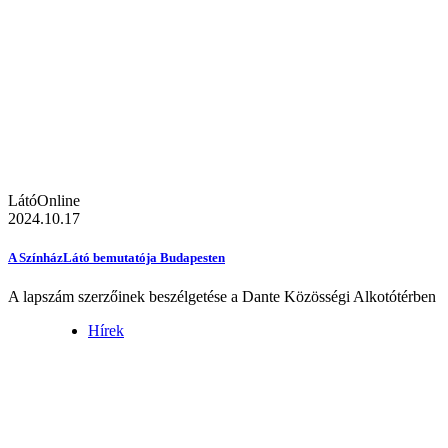
LátóOnline
2024.10.17
A SzínházLátó bemutatója Budapesten
A lapszám szerzőinek beszélgetése a Dante Közösségi Alkotótérben
Hírek