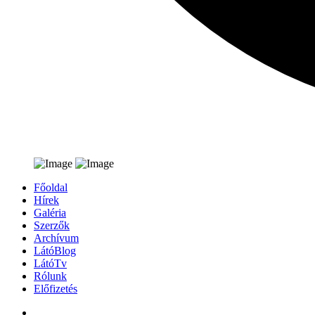
Főoldal
Hírek
Galéria
Szerzők
Archívum
LátóBlog
LátóTv
Rólunk
Előfizetés