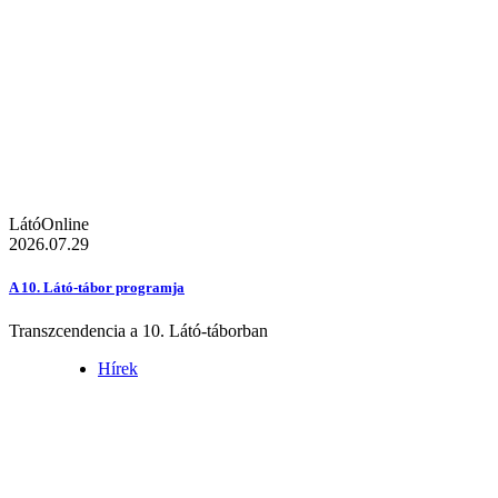
LátóOnline
2026.07.29
A 10. Látó-tábor programja
Transzcendencia a 10. Látó-táborban
Hírek