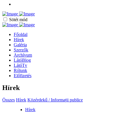
Sötét mód
Főoldal
Hírek
Galéria
Szerzők
Archívum
LátóBlog
LátóTv
Rólunk
Előfizetés
Hírek
Összes
Hírek
Közérdekű / Informații publice
Hírek