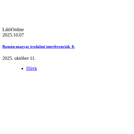
LátóOnline
2025.10.07
Román-magyar irodalmi interferenciák 8.
2025. október 11.
Hírek