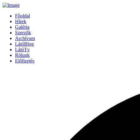
Főoldal
Hírek
Galéria
Szerzők
Archívum
LátóBlog
LátóTv
Rólunk
Előfizetés