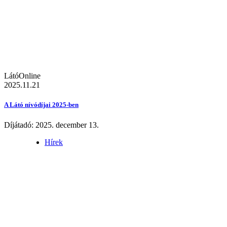
LátóOnline
2025.11.21
A Látó nívódíjai 2025-ben
Díjátadó: 2025. december 13.
Hírek