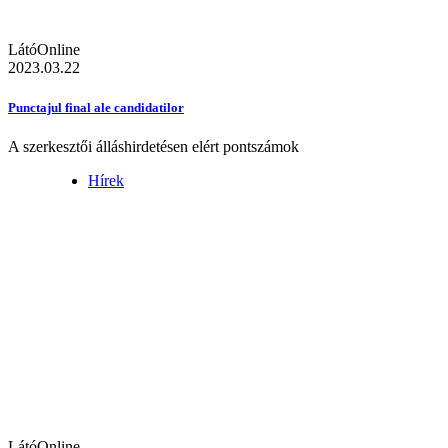
LátóOnline
2023.03.22
Punctajul final ale candidatilor
A szerkesztői álláshirdetésen elért pontszámok
Hírek
LátóOnline