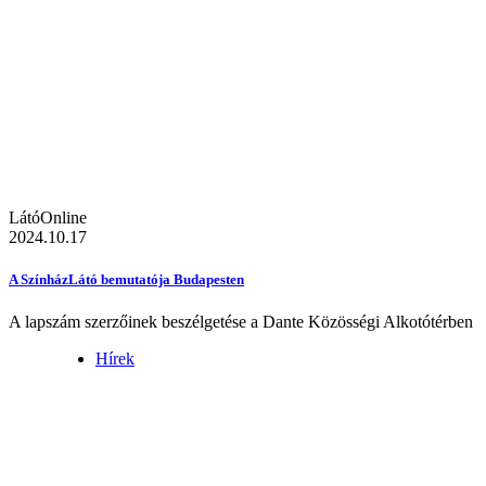
LátóOnline
2024.10.17
A SzínházLátó bemutatója Budapesten
A lapszám szerzőinek beszélgetése a Dante Közösségi Alkotótérben
Hírek