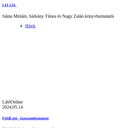
LIJ 124.
Sánta Miriám, Sárkány Tímea és Nagy Zalán könyvbemutatói
Hírek
LátóOnline
2024.05.14
FöldLátó - lapszámbemutató