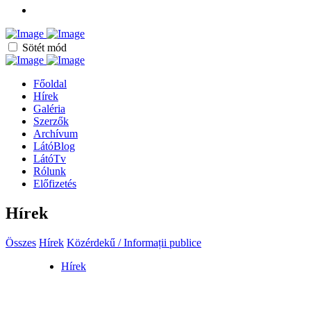
Sötét mód
Főoldal
Hírek
Galéria
Szerzők
Archívum
LátóBlog
LátóTv
Rólunk
Előfizetés
Hírek
Összes
Hírek
Közérdekű / Informații publice
Hírek