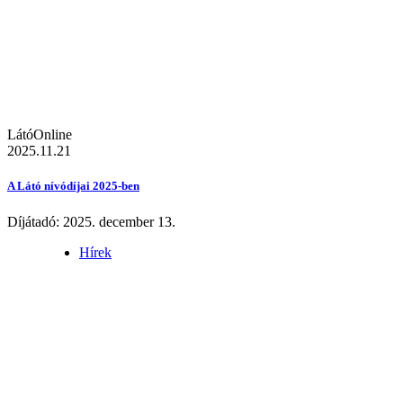
LátóOnline
2025.11.21
A Látó nívódíjai 2025-ben
Díjátadó: 2025. december 13.
Hírek