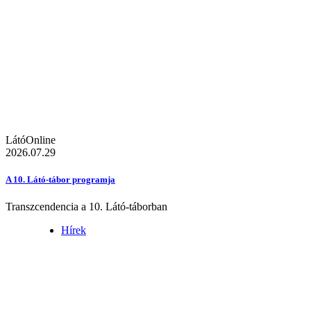
LátóOnline
2026.07.29
A 10. Látó-tábor programja
Transzcendencia a 10. Látó-táborban
Hírek