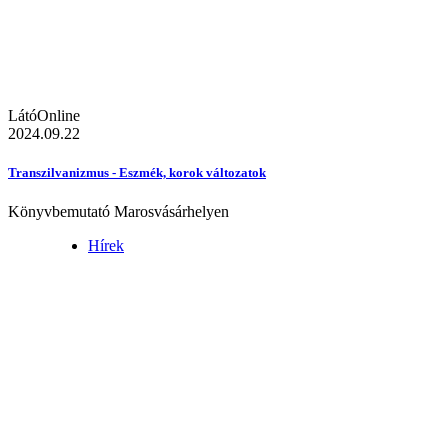
LátóOnline
2024.09.22
Transzilvanizmus - Eszmék, korok változatok
Könyvbemutató Marosvásárhelyen
Hírek