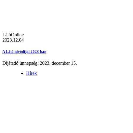
LátóOnline
2023.12.04
A Látó nívódíjai 2023-ban
Díjátadó ünnepség: 2023. december 15.
Hírek