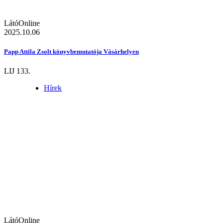
LátóOnline
2025.10.06
Papp Attila Zsolt könyvbemutatója Vásárhelyen
LIJ 133.
Hírek
LátóOnline