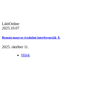
LátóOnline
2025.10.07
Román-magyar irodalmi interferenciák 8.
2025. október 11.
Hírek