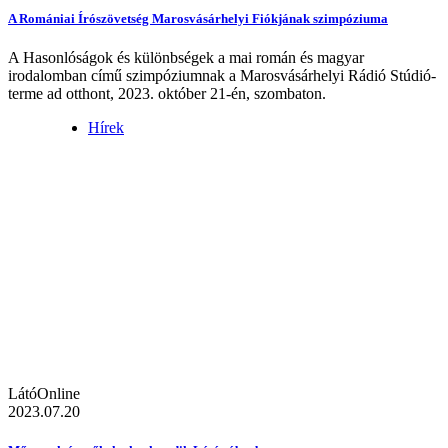
A Romániai Írószövetség Marosvásárhelyi Fiókjának szimpóziuma
A Hasonlóságok és különbségek a mai román és magyar
irodalomban című szimpóziumnak a Marosvásárhelyi Rádió Stúdió-
terme ad otthont, 2023. október 21-én, szombaton.
Hírek
LátóOnline
2023.07.20