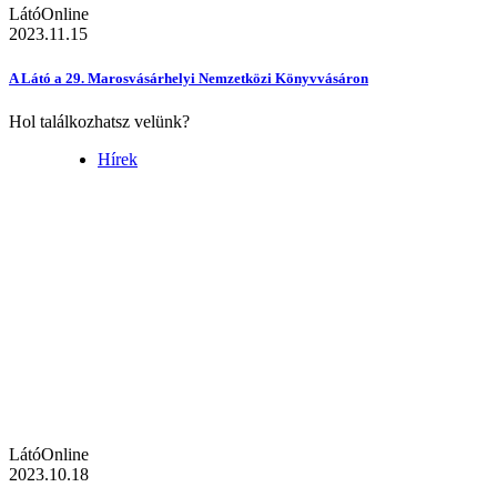
LátóOnline
2023.11.15
A Látó a 29. Marosvásárhelyi Nemzetközi Könyvvásáron
Hol találkozhatsz velünk?
Hírek
LátóOnline
2023.10.18