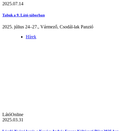
2025.07.14
Tabuk a 9. Látó-táborban
2025. július 24–27., Vármező, Csodál-lak Panzió
Hírek
LátóOnline
2025.03.31