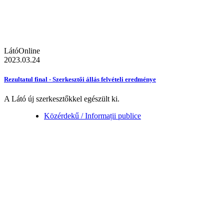
LátóOnline
2023.03.24
Rezultatul final - Szerkesztői állás felvételi eredménye
A Látó új szerkesztőkkel egészült ki.
Közérdekű / Informații publice