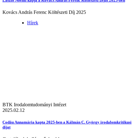
László Noémi kapja a Kovács András Ferenc Költészeti Díjat 2025-ben
Kovács András Ferenc Költészeti Díj 2025
Hírek
BTK Irodalomtudományi Intézet
2025.02.12
Codău Annamária kapta 2025-ben a Kálmán C. György irodalomkritikusi
díjat