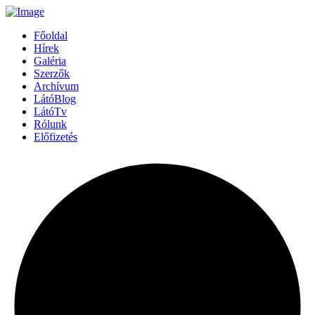
Főoldal
Hírek
Galéria
Szerzők
Archívum
LátóBlog
LátóTv
Rólunk
Előfizetés