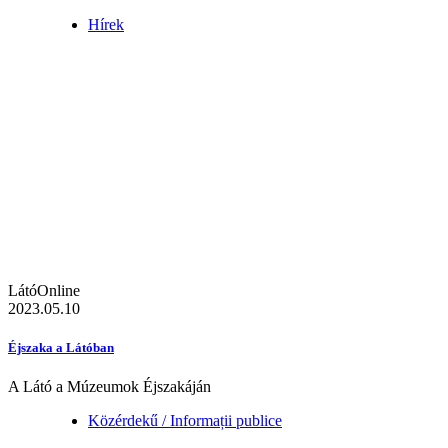
Hírek
LátóOnline
2023.05.10
Éjszaka a Látóban
A Látó a Múzeumok Éjszakáján
Közérdekű / Informații publice