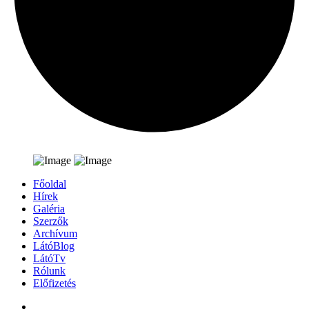
Főoldal
Hírek
Galéria
Szerzők
Archívum
LátóBlog
LátóTv
Rólunk
Előfizetés