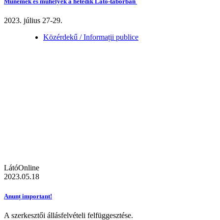
Műnemek és műhelyek a hetedik Látó-táborban
2023. július 27-29.
Közérdekű / Informații publice
LátóOnline
2023.05.18
Anunț important!
A szerkesztői állásfelvételi felfüggesztése.