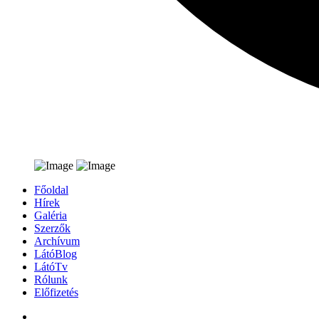
Főoldal
Hírek
Galéria
Szerzők
Archívum
LátóBlog
LátóTv
Rólunk
Előfizetés