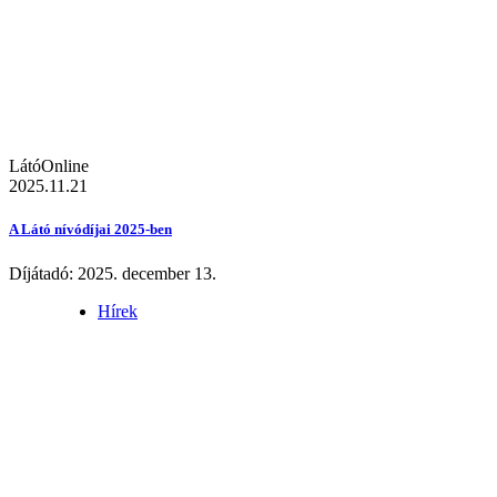
LátóOnline
2025.11.21
A Látó nívódíjai 2025-ben
Díjátadó: 2025. december 13.
Hírek