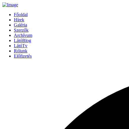
Főoldal
Hírek
Galéria
Szerzők
Archívum
LátóBlog
LátóTv
Rólunk
Előfizetés