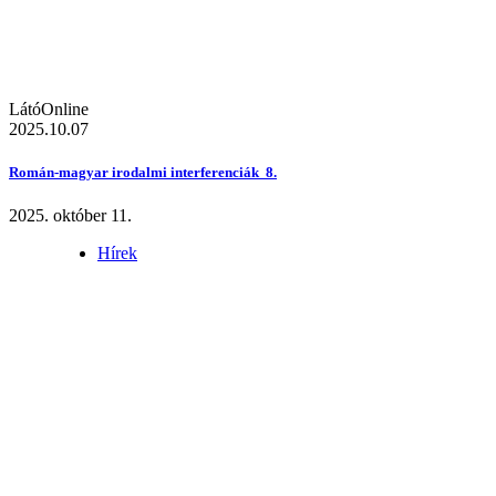
LátóOnline
2025.10.07
Román-magyar irodalmi interferenciák 8.
2025. október 11.
Hírek