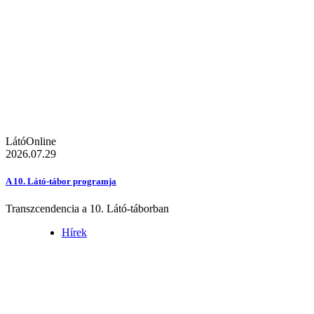
LátóOnline
2026.07.29
A 10. Látó-tábor programja
Transzcendencia a 10. Látó-táborban
Hírek