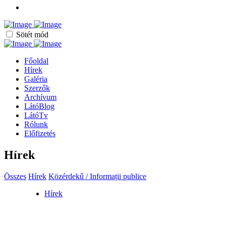
Sötét mód
Főoldal
Hírek
Galéria
Szerzők
Archívum
LátóBlog
LátóTv
Rólunk
Előfizetés
Hírek
Összes
Hírek
Közérdekű / Informații publice
Hírek