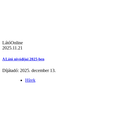
LátóOnline
2025.11.21
A Látó nívódíjai 2025-ben
Díjátadó: 2025. december 13.
Hírek