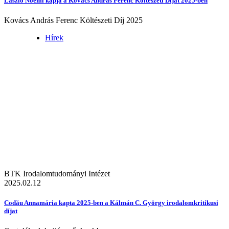
László Noémi kapja a Kovács András Ferenc Költészeti Díjat 2025-ben
Kovács András Ferenc Költészeti Díj 2025
Hírek
BTK Irodalomtudományi Intézet
2025.02.12
Codău Annamária kapta 2025-ben a Kálmán C. György irodalomkritikusi
díjat