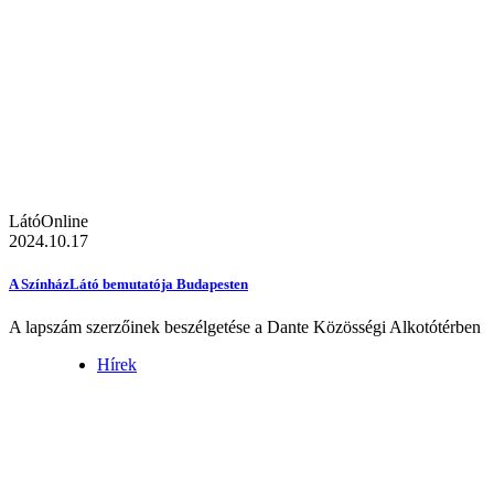
LátóOnline
2024.10.17
A SzínházLátó bemutatója Budapesten
A lapszám szerzőinek beszélgetése a Dante Közösségi Alkotótérben
Hírek