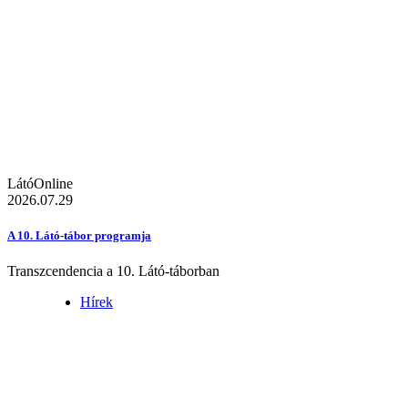
LátóOnline
2026.07.29
A 10. Látó-tábor programja
Transzcendencia a 10. Látó-táborban
Hírek