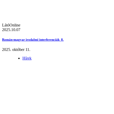
LátóOnline
2025.10.07
Román-magyar irodalmi interferenciák 8.
2025. október 11.
Hírek