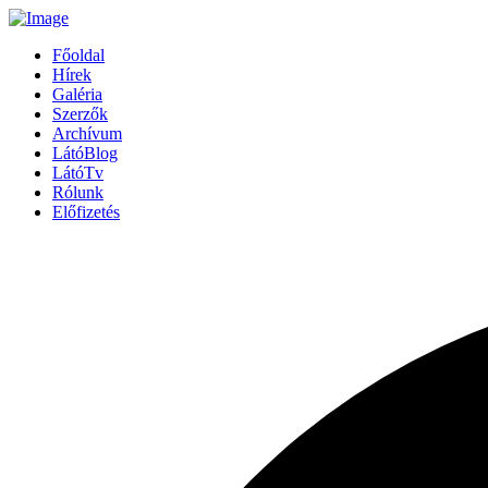
Főoldal
Hírek
Galéria
Szerzők
Archívum
LátóBlog
LátóTv
Rólunk
Előfizetés