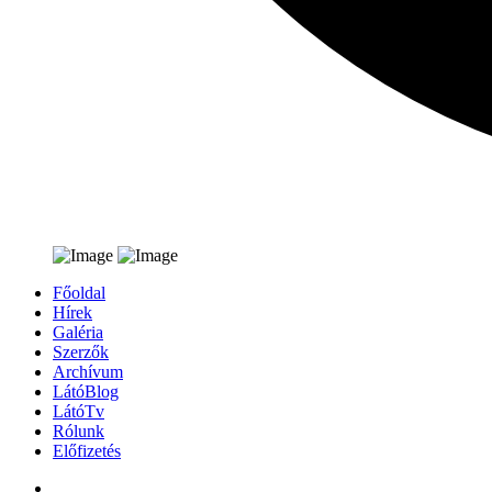
Főoldal
Hírek
Galéria
Szerzők
Archívum
LátóBlog
LátóTv
Rólunk
Előfizetés