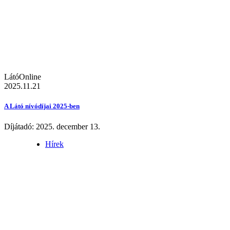
LátóOnline
2025.11.21
A Látó nívódíjai 2025-ben
Díjátadó: 2025. december 13.
Hírek