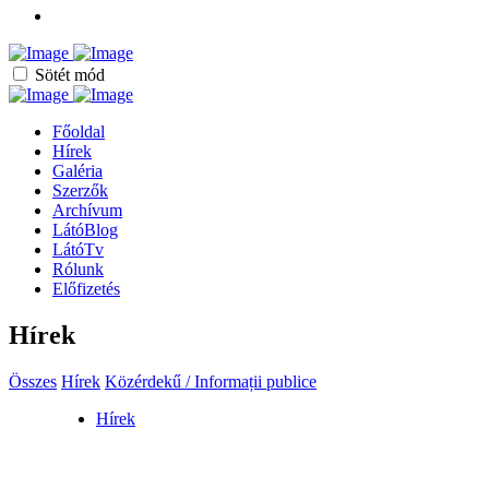
Sötét mód
Főoldal
Hírek
Galéria
Szerzők
Archívum
LátóBlog
LátóTv
Rólunk
Előfizetés
Hírek
Összes
Hírek
Közérdekű / Informații publice
Hírek