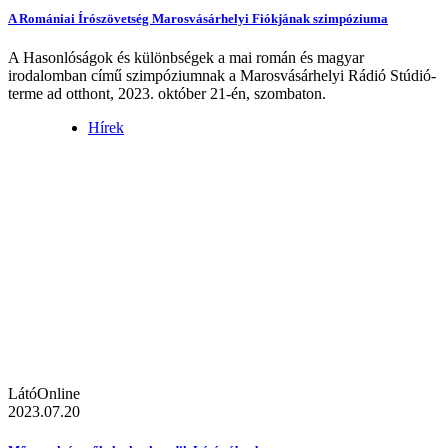
A Romániai Írószövetség Marosvásárhelyi Fiókjának szimpóziuma
A Hasonlóságok és különbségek a mai román és magyar
irodalomban című szimpóziumnak a Marosvásárhelyi Rádió Stúdió-
terme ad otthont, 2023. október 21-én, szombaton.
Hírek
LátóOnline
2023.07.20