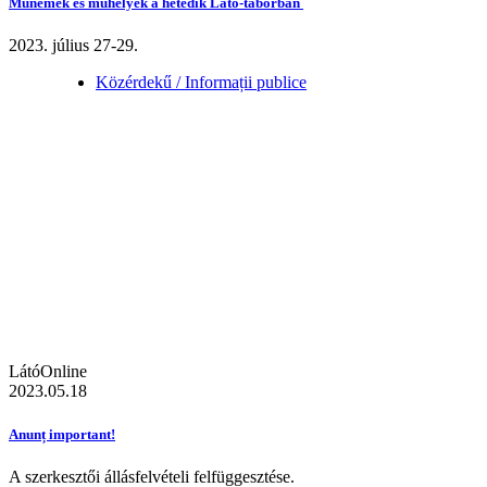
Műnemek és műhelyek a hetedik Látó-táborban
2023. július 27-29.
Közérdekű / Informații publice
LátóOnline
2023.05.18
Anunț important!
A szerkesztői állásfelvételi felfüggesztése.