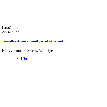
LátóOnline
2024.09.22
Transzilvanizmus - Eszmék, korok változatok
Könyvbemutató Marosvásárhelyen
Hírek