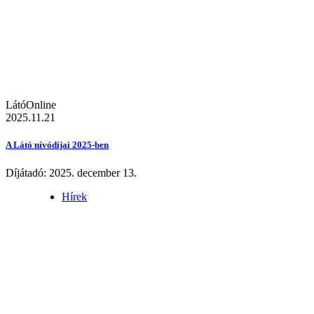
LátóOnline
2025.11.21
A Látó nívódíjai 2025-ben
Díjátadó: 2025. december 13.
Hírek