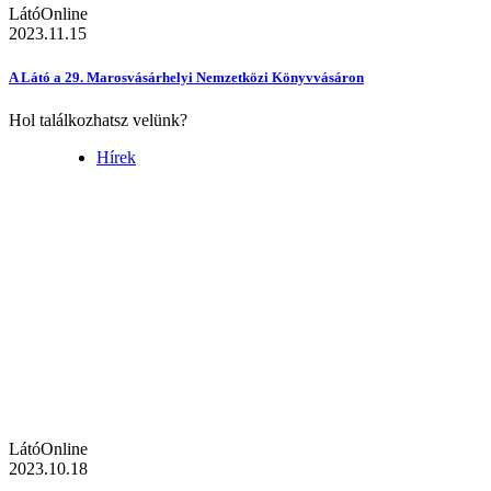
LátóOnline
2023.11.15
A Látó a 29. Marosvásárhelyi Nemzetközi Könyvvásáron
Hol találkozhatsz velünk?
Hírek
LátóOnline
2023.10.18