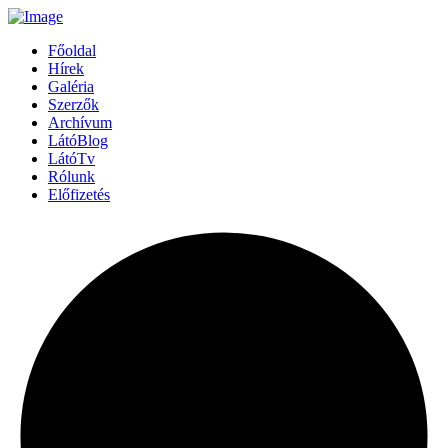
Főoldal
Hírek
Galéria
Szerzők
Archívum
LátóBlog
LátóTv
Rólunk
Előfizetés