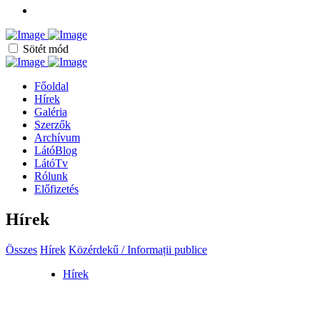
Sötét mód
Főoldal
Hírek
Galéria
Szerzők
Archívum
LátóBlog
LátóTv
Rólunk
Előfizetés
Hírek
Összes
Hírek
Közérdekű / Informații publice
Hírek