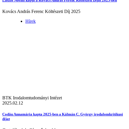
László Noémi kapja a Kovács András Ferenc Költészeti Díjat 2025-ben
Kovács András Ferenc Költészeti Díj 2025
Hírek
BTK Irodalomtudományi Intézet
2025.02.12
Codău Annamária kapta 2025-ben a Kálmán C. György irodalomkritikusi
díjat