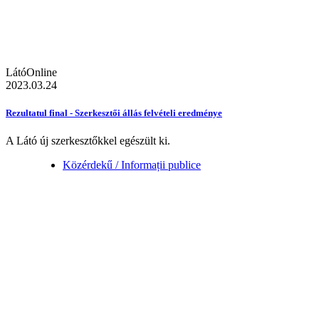
LátóOnline
2023.03.24
Rezultatul final - Szerkesztői állás felvételi eredménye
A Látó új szerkesztőkkel egészült ki.
Közérdekű / Informații publice