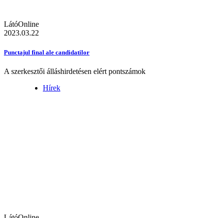
LátóOnline
2023.03.22
Punctajul final ale candidatilor
A szerkesztői álláshirdetésen elért pontszámok
Hírek
LátóOnline