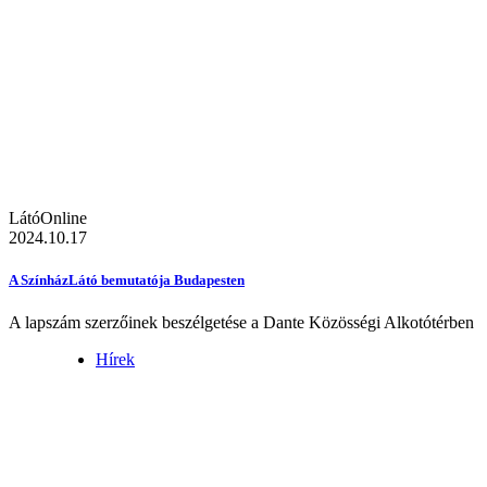
LátóOnline
2024.10.17
A SzínházLátó bemutatója Budapesten
A lapszám szerzőinek beszélgetése a Dante Közösségi Alkotótérben
Hírek