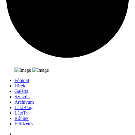
Főoldal
Hírek
Galéria
Szerzők
Archívum
LátóBlog
LátóTv
Rólunk
Előfizetés