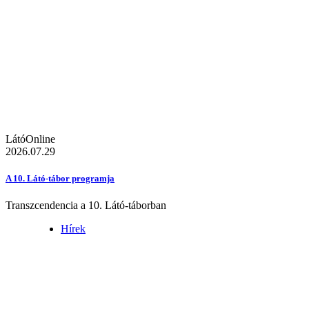
LátóOnline
2026.07.29
A 10. Látó-tábor programja
Transzcendencia a 10. Látó-táborban
Hírek