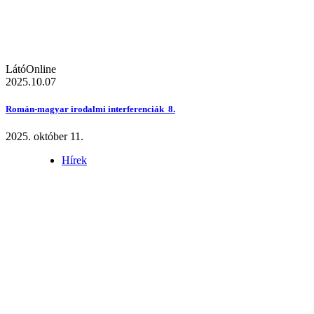
LátóOnline
2025.10.07
Román-magyar irodalmi interferenciák 8.
2025. október 11.
Hírek