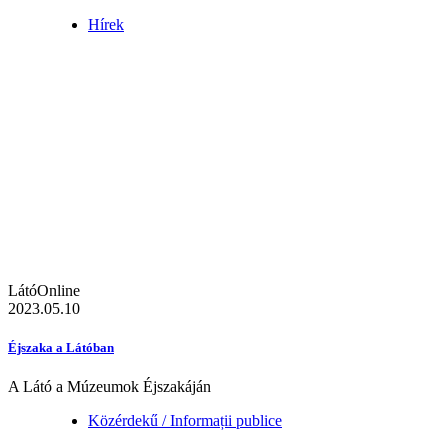
Hírek
LátóOnline
2023.05.10
Éjszaka a Látóban
A Látó a Múzeumok Éjszakáján
Közérdekű / Informații publice