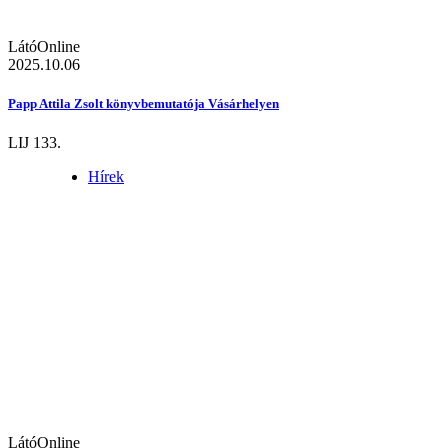
LátóOnline
2025.10.06
Papp Attila Zsolt könyvbemutatója Vásárhelyen
LIJ 133.
Hírek
LátóOnline