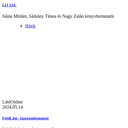
LIJ 124.
Sánta Miriám, Sárkány Tímea és Nagy Zalán könyvbemutatói
Hírek
LátóOnline
2024.05.14
FöldLátó - lapszámbemutató