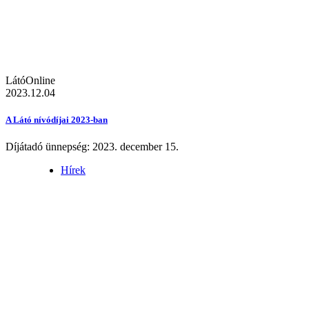
LátóOnline
2023.12.04
A Látó nívódíjai 2023-ban
Díjátadó ünnepség: 2023. december 15.
Hírek