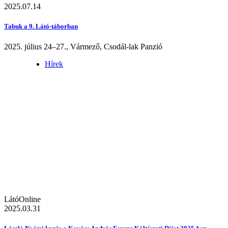
2025.07.14
Tabuk a 9. Látó-táborban
2025. július 24–27., Vármező, Csodál-lak Panzió
Hírek
LátóOnline
2025.03.31