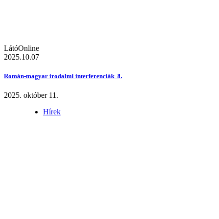
LátóOnline
2025.10.07
Román-magyar irodalmi interferenciák 8.
2025. október 11.
Hírek