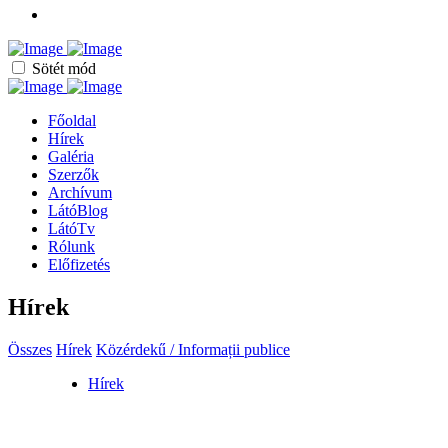
Sötét mód
Főoldal
Hírek
Galéria
Szerzők
Archívum
LátóBlog
LátóTv
Rólunk
Előfizetés
Hírek
Összes
Hírek
Közérdekű / Informații publice
Hírek