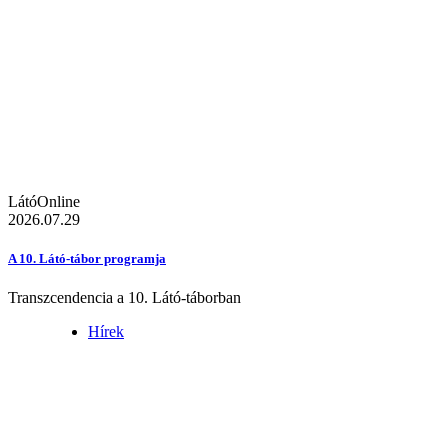
LátóOnline
2026.07.29
A 10. Látó-tábor programja
Transzcendencia a 10. Látó-táborban
Hírek