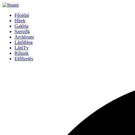
Főoldal
Hírek
Galéria
Szerzők
Archívum
LátóBlog
LátóTv
Rólunk
Előfizetés