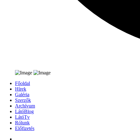
Főoldal
Hírek
Galéria
Szerzők
Archívum
LátóBlog
LátóTv
Rólunk
Előfizetés