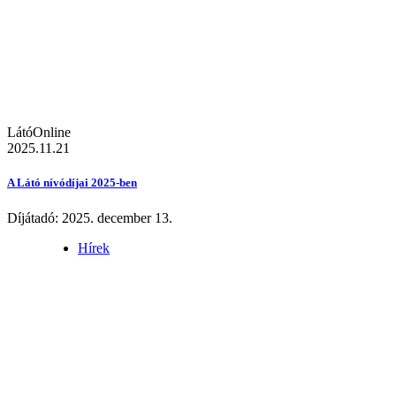
LátóOnline
2025.11.21
A Látó nívódíjai 2025-ben
Díjátadó: 2025. december 13.
Hírek