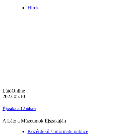
Hírek
LátóOnline
2023.05.10
Éjszaka a Látóban
A Látó a Múzeumok Éjszakáján
Közérdekű / Informații publice