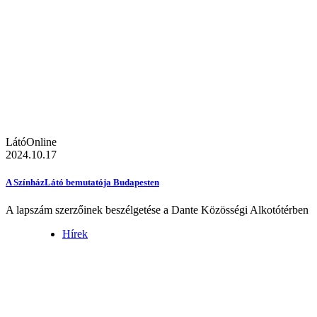
LátóOnline
2024.10.17
A SzínházLátó bemutatója Budapesten
A lapszám szerzőinek beszélgetése a Dante Közösségi Alkotótérben
Hírek