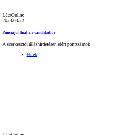
LátóOnline
2023.03.22
Punctajul final ale candidatilor
A szerkesztői álláshirdetésen elért pontszámok
Hírek
LátóOnline