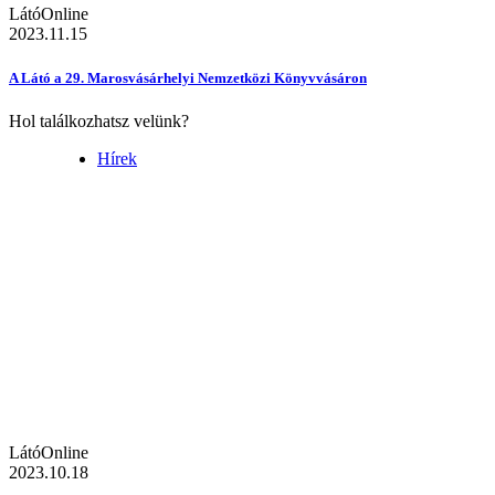
LátóOnline
2023.11.15
A Látó a 29. Marosvásárhelyi Nemzetközi Könyvvásáron
Hol találkozhatsz velünk?
Hírek
LátóOnline
2023.10.18