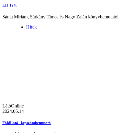
LIJ 124.
Sánta Miriám, Sárkány Tímea és Nagy Zalán könyvbemutatói
Hírek
LátóOnline
2024.05.14
FöldLátó - lapszámbemutató