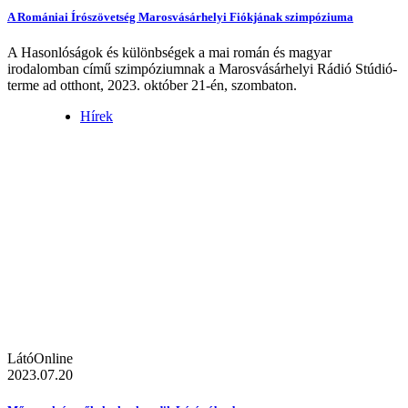
A Romániai Írószövetség Marosvásárhelyi Fiókjának szimpóziuma
A Hasonlóságok és különbségek a mai román és magyar
irodalomban című szimpóziumnak a Marosvásárhelyi Rádió Stúdió-
terme ad otthont, 2023. október 21-én, szombaton.
Hírek
LátóOnline
2023.07.20