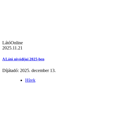
LátóOnline
2025.11.21
A Látó nívódíjai 2025-ben
Díjátadó: 2025. december 13.
Hírek