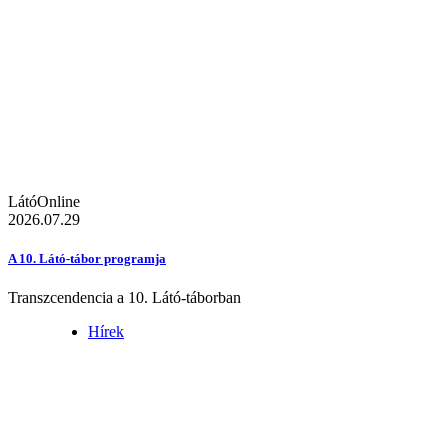
LátóOnline
2026.07.29
A 10. Látó-tábor programja
Transzcendencia a 10. Látó-táborban
Hírek