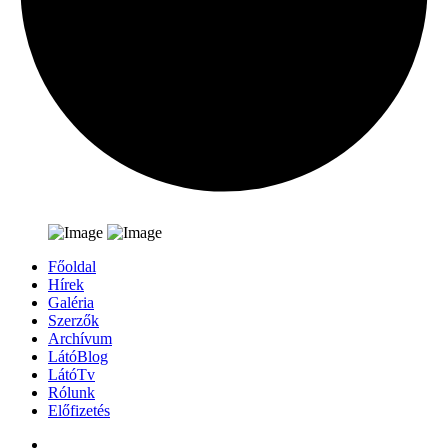
Főoldal
Hírek
Galéria
Szerzők
Archívum
LátóBlog
LátóTv
Rólunk
Előfizetés