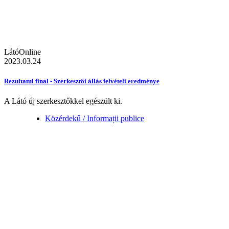
LátóOnline
2023.03.24
Rezultatul final - Szerkesztői állás felvételi eredménye
A Látó új szerkesztőkkel egészült ki.
Közérdekű / Informații publice