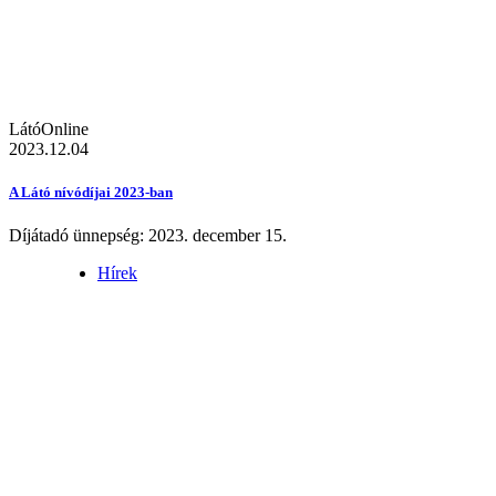
LátóOnline
2023.12.04
A Látó nívódíjai 2023-ban
Díjátadó ünnepség: 2023. december 15.
Hírek