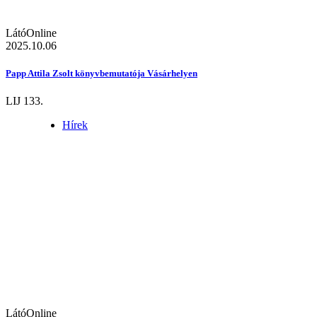
LátóOnline
2025.10.06
Papp Attila Zsolt könyvbemutatója Vásárhelyen
LIJ 133.
Hírek
LátóOnline