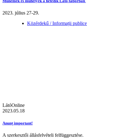
Műnemek és műhelyek a hetedik Látó-táborban
2023. július 27-29.
Közérdekű / Informații publice
LátóOnline
2023.05.18
Anunț important!
A szerkesztői állásfelvételi felfüggesztése.