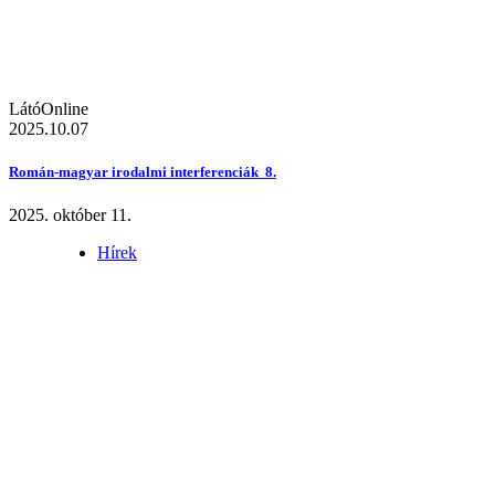
LátóOnline
2025.10.07
Román-magyar irodalmi interferenciák 8.
2025. október 11.
Hírek