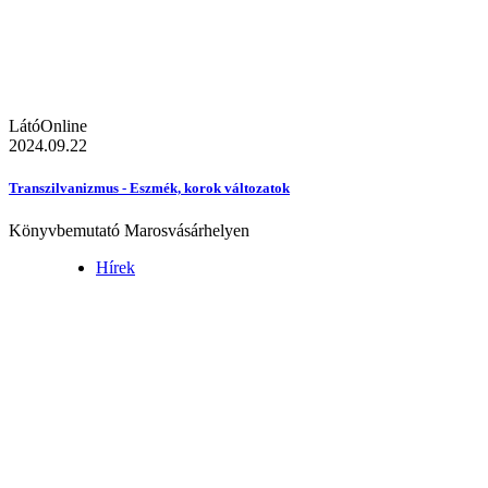
LátóOnline
2024.09.22
Transzilvanizmus - Eszmék, korok változatok
Könyvbemutató Marosvásárhelyen
Hírek