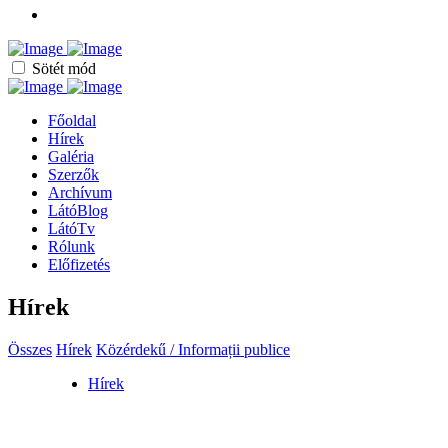
Sötét mód
Főoldal
Hírek
Galéria
Szerzők
Archívum
LátóBlog
LátóTv
Rólunk
Előfizetés
Hírek
Összes
Hírek
Közérdekű / Informații publice
Hírek