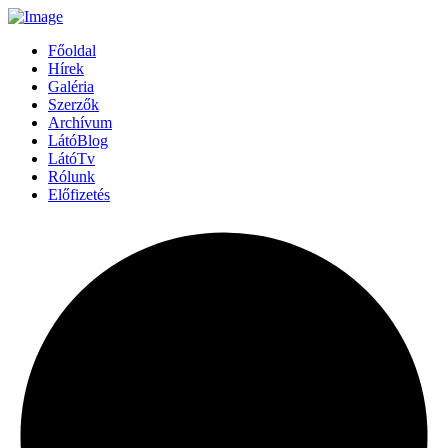
Főoldal
Hírek
Galéria
Szerzők
Archívum
LátóBlog
LátóTv
Rólunk
Előfizetés