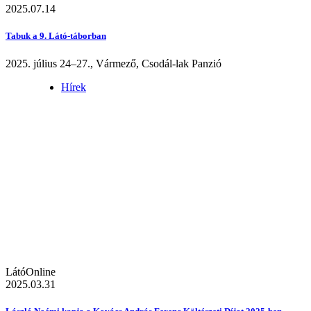
2025.07.14
Tabuk a 9. Látó-táborban
2025. július 24–27., Vármező, Csodál-lak Panzió
Hírek
LátóOnline
2025.03.31