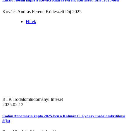
László Noémi kapja a Kovács András Ferenc Költészeti Díjat 2025-ben
Kovács András Ferenc Költészeti Díj 2025
Hírek
BTK Irodalomtudományi Intézet
2025.02.12
Codău Annamária kapta 2025-ben a Kálmán C. György irodalomkritikusi
díjat