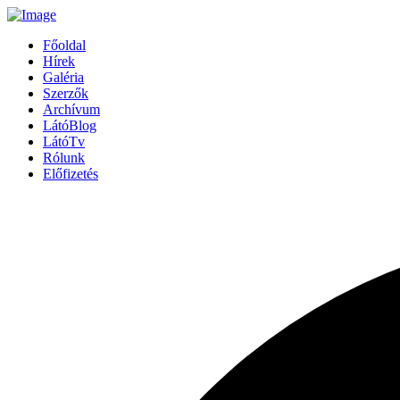
Főoldal
Hírek
Galéria
Szerzők
Archívum
LátóBlog
LátóTv
Rólunk
Előfizetés