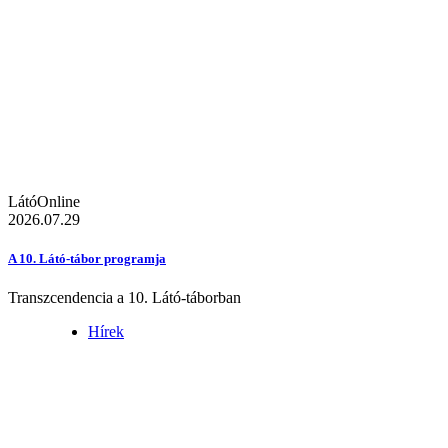
LátóOnline
2026.07.29
A 10. Látó-tábor programja
Transzcendencia a 10. Látó-táborban
Hírek