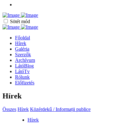
Sötét mód
Főoldal
Hírek
Galéria
Szerzők
Archívum
LátóBlog
LátóTv
Rólunk
Előfizetés
Hírek
Összes
Hírek
Közérdekű / Informații publice
Hírek