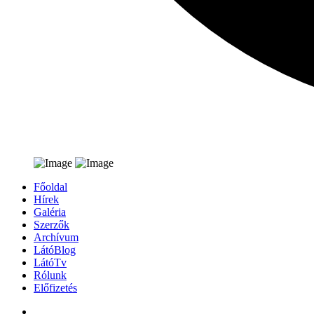
Főoldal
Hírek
Galéria
Szerzők
Archívum
LátóBlog
LátóTv
Rólunk
Előfizetés