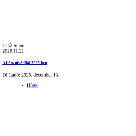
LátóOnline
2025.11.21
A Látó nívódíjai 2025-ben
Díjátadó: 2025. december 13.
Hírek