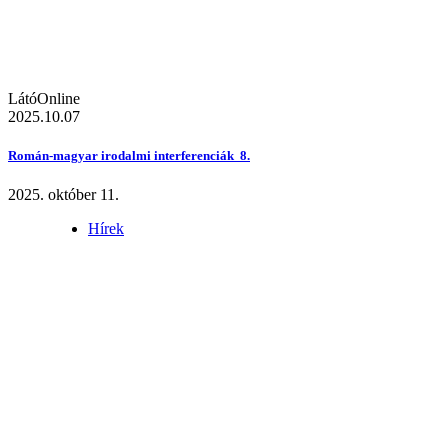
LátóOnline
2025.10.07
Román-magyar irodalmi interferenciák 8.
2025. október 11.
Hírek