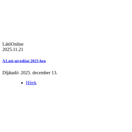
LátóOnline
2025.11.21
A Látó nívódíjai 2025-ben
Díjátadó: 2025. december 13.
Hírek