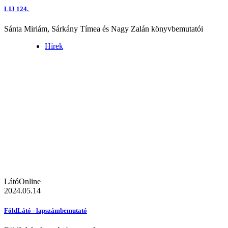
LIJ 124.
Sánta Miriám, Sárkány Tímea és Nagy Zalán könyvbemutatói
Hírek
LátóOnline
2024.05.14
FöldLátó - lapszámbemutató