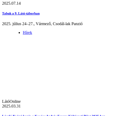
2025.07.14
Tabuk a 9. Látó-táborban
2025. július 24–27., Vármező, Csodál-lak Panzió
Hírek
LátóOnline
2025.03.31