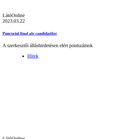
LátóOnline
2023.03.22
Punctajul final ale candidatilor
A szerkesztői álláshirdetésen elért pontszámok
Hírek
LátóOnline