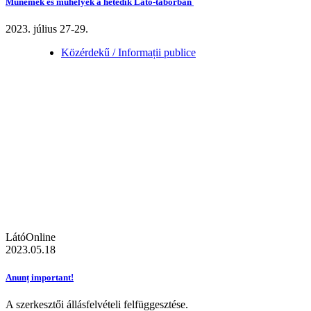
Műnemek és műhelyek a hetedik Látó-táborban
2023. július 27-29.
Közérdekű / Informații publice
LátóOnline
2023.05.18
Anunț important!
A szerkesztői állásfelvételi felfüggesztése.