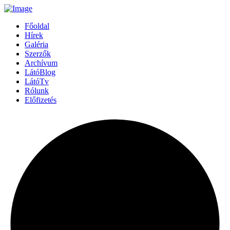
Főoldal
Hírek
Galéria
Szerzők
Archívum
LátóBlog
LátóTv
Rólunk
Előfizetés