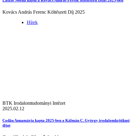
László Noémi kapja a Kovács András Ferenc Költészeti Díjat 2025-ben
Kovács András Ferenc Költészeti Díj 2025
Hírek
BTK Irodalomtudományi Intézet
2025.02.12
Codău Annamária kapta 2025-ben a Kálmán C. György irodalomkritikusi
díjat