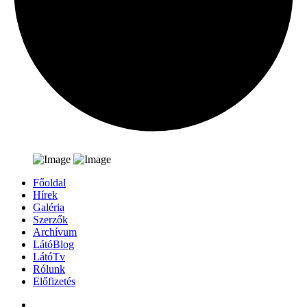
Főoldal
Hírek
Galéria
Szerzők
Archívum
LátóBlog
LátóTv
Rólunk
Előfizetés