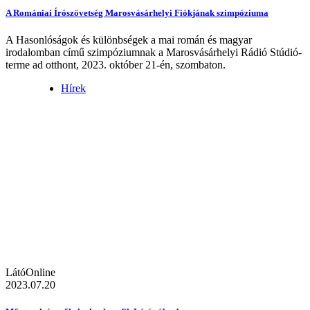
A Romániai Írószövetség Marosvásárhelyi Fiókjának szimpóziuma
A Hasonlóságok és különbségek a mai román és magyar
irodalomban című szimpóziumnak a Marosvásárhelyi Rádió Stúdió-
terme ad otthont, 2023. október 21-én, szombaton.
Hírek
LátóOnline
2023.07.20