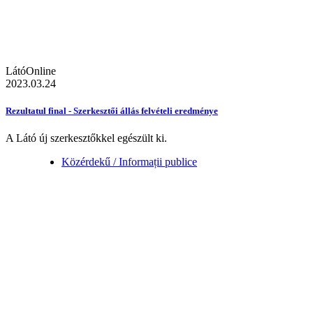
LátóOnline
2023.03.24
Rezultatul final - Szerkesztői állás felvételi eredménye
A Látó új szerkesztőkkel egészült ki.
Közérdekű / Informații publice