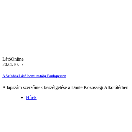
LátóOnline
2024.10.17
A SzínházLátó bemutatója Budapesten
A lapszám szerzőinek beszélgetése a Dante Közösségi Alkotótérben
Hírek