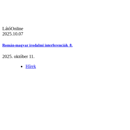
LátóOnline
2025.10.07
Román-magyar irodalmi interferenciák 8.
2025. október 11.
Hírek