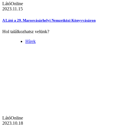
LátóOnline
2023.11.15
A Látó a 29. Marosvásárhelyi Nemzetközi Könyvvásáron
Hol találkozhatsz velünk?
Hírek
LátóOnline
2023.10.18