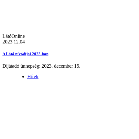
LátóOnline
2023.12.04
A Látó nívódíjai 2023-ban
Díjátadó ünnepség: 2023. december 15.
Hírek