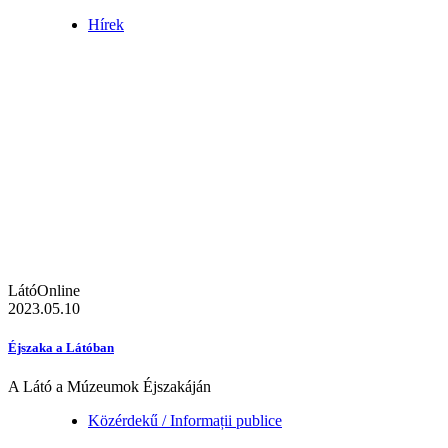
Hírek
LátóOnline
2023.05.10
Éjszaka a Látóban
A Látó a Múzeumok Éjszakáján
Közérdekű / Informații publice