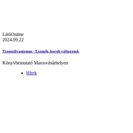
LátóOnline
2024.09.22
Transzilvanizmus - Eszmék, korok változatok
Könyvbemutató Marosvásárhelyen
Hírek