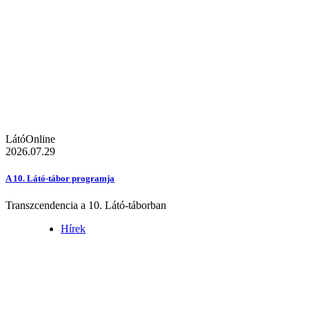
LátóOnline
2026.07.29
A 10. Látó-tábor programja
Transzcendencia a 10. Látó-táborban
Hírek