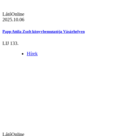
LátóOnline
2025.10.06
Papp Attila Zsolt könyvbemutatója Vásárhelyen
LIJ 133.
Hírek
LátóOnline