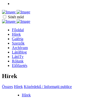
Sötét mód
Főoldal
Hírek
Galéria
Szerzők
Archívum
LátóBlog
LátóTv
Rólunk
Előfizetés
Hírek
Összes
Hírek
Közérdekű / Informații publice
Hírek