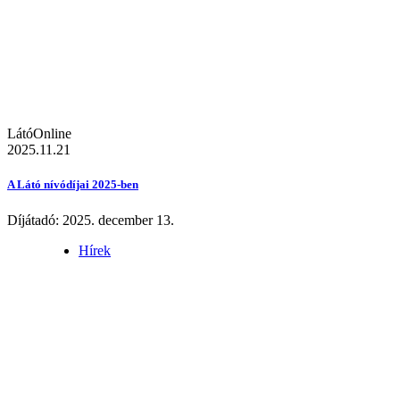
LátóOnline
2025.11.21
A Látó nívódíjai 2025-ben
Díjátadó: 2025. december 13.
Hírek