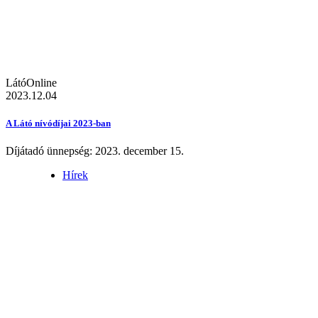
LátóOnline
2023.12.04
A Látó nívódíjai 2023-ban
Díjátadó ünnepség: 2023. december 15.
Hírek