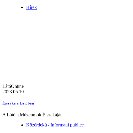
Hírek
LátóOnline
2023.05.10
Éjszaka a Látóban
A Látó a Múzeumok Éjszakáján
Közérdekű / Informații publice