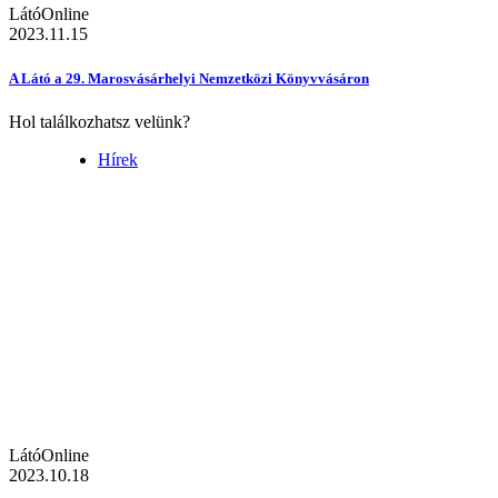
LátóOnline
2023.11.15
A Látó a 29. Marosvásárhelyi Nemzetközi Könyvvásáron
Hol találkozhatsz velünk?
Hírek
LátóOnline
2023.10.18