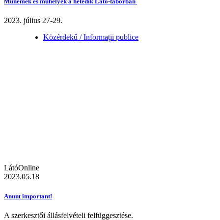
Műnemek és műhelyek a hetedik Látó-táborban
2023. július 27-29.
Közérdekű / Informații publice
LátóOnline
2023.05.18
Anunț important!
A szerkesztői állásfelvételi felfüggesztése.