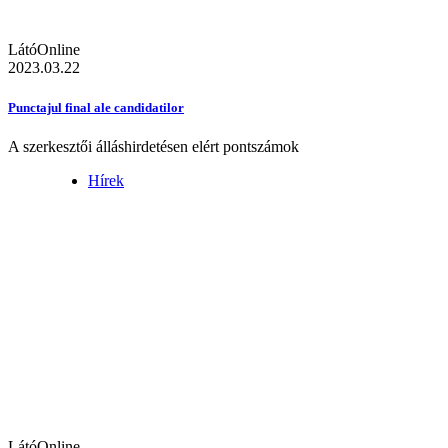
LátóOnline
2023.03.22
Punctajul final ale candidatilor
A szerkesztői álláshirdetésen elért pontszámok
Hírek
LátóOnline