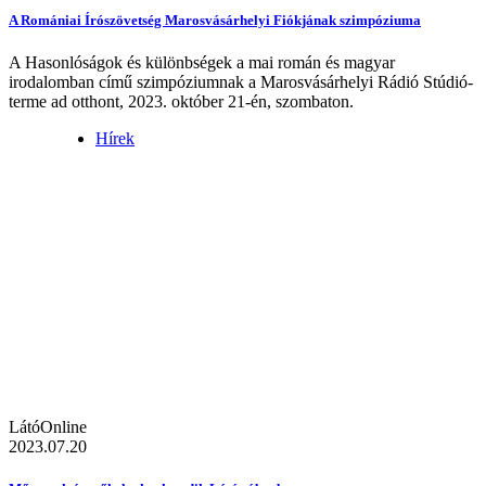
A Romániai Írószövetség Marosvásárhelyi Fiókjának szimpóziuma
A Hasonlóságok és különbségek a mai román és magyar
irodalomban című szimpóziumnak a Marosvásárhelyi Rádió Stúdió-
terme ad otthont, 2023. október 21-én, szombaton.
Hírek
LátóOnline
2023.07.20