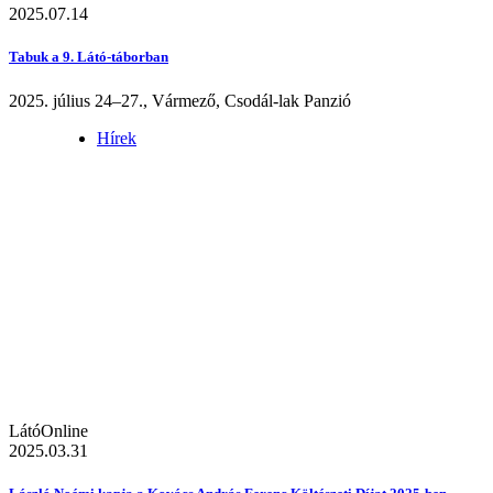
2025.07.14
Tabuk a 9. Látó-táborban
2025. július 24–27., Vármező, Csodál-lak Panzió
Hírek
LátóOnline
2025.03.31