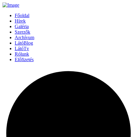
Főoldal
Hírek
Galéria
Szerzők
Archívum
LátóBlog
LátóTv
Rólunk
Előfizetés