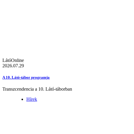
LátóOnline
2026.07.29
A 10. Látó-tábor programja
Transzcendencia a 10. Látó-táborban
Hírek