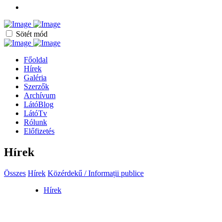
Sötét mód
Főoldal
Hírek
Galéria
Szerzők
Archívum
LátóBlog
LátóTv
Rólunk
Előfizetés
Hírek
Összes
Hírek
Közérdekű / Informații publice
Hírek