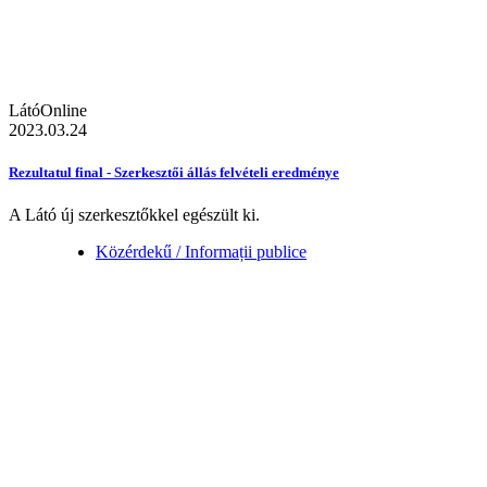
LátóOnline
2023.03.24
Rezultatul final - Szerkesztői állás felvételi eredménye
A Látó új szerkesztőkkel egészült ki.
Közérdekű / Informații publice