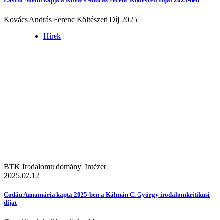
László Noémi kapja a Kovács András Ferenc Költészeti Díjat 2025-ben
Kovács András Ferenc Költészeti Díj 2025
Hírek
BTK Irodalomtudományi Intézet
2025.02.12
Codău Annamária kapta 2025-ben a Kálmán C. György irodalomkritikusi
díjat