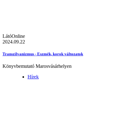
LátóOnline
2024.09.22
Transzilvanizmus - Eszmék, korok változatok
Könyvbemutató Marosvásárhelyen
Hírek