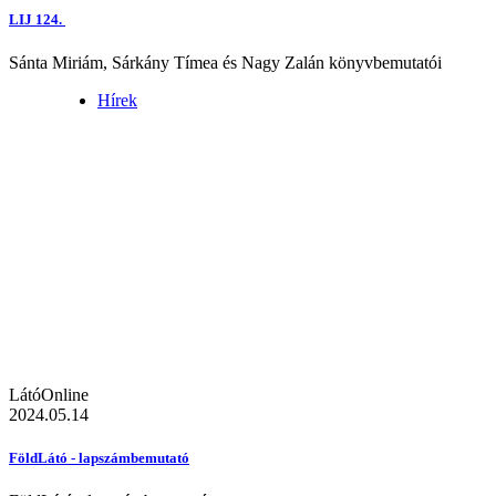
LIJ 124.
Sánta Miriám, Sárkány Tímea és Nagy Zalán könyvbemutatói
Hírek
LátóOnline
2024.05.14
FöldLátó - lapszámbemutató