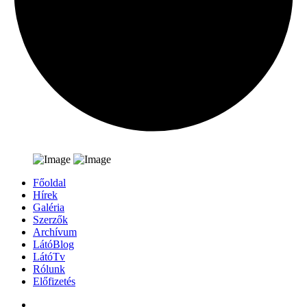
Főoldal
Hírek
Galéria
Szerzők
Archívum
LátóBlog
LátóTv
Rólunk
Előfizetés