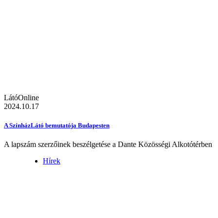
LátóOnline
2024.10.17
A SzínházLátó bemutatója Budapesten
A lapszám szerzőinek beszélgetése a Dante Közösségi Alkotótérben
Hírek