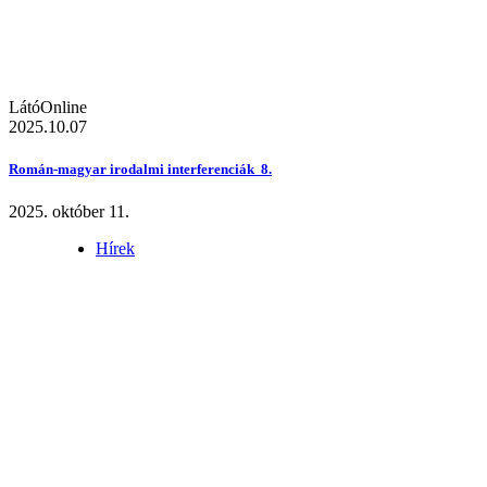
LátóOnline
2025.10.07
Román-magyar irodalmi interferenciák 8.
2025. október 11.
Hírek