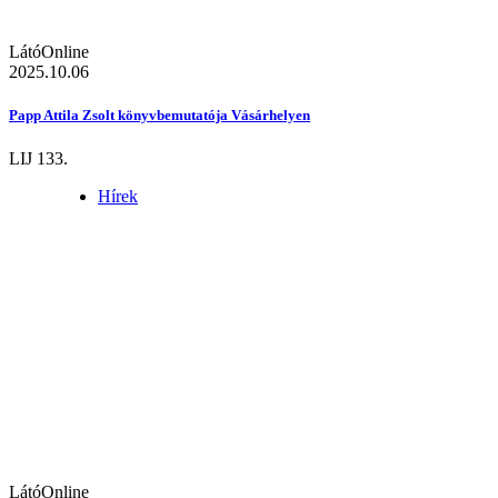
LátóOnline
2025.10.06
Papp Attila Zsolt könyvbemutatója Vásárhelyen
LIJ 133.
Hírek
LátóOnline