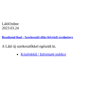
LátóOnline
2023.03.24
Rezultatul final - Szerkesztői állás felvételi eredménye
A Látó új szerkesztőkkel egészült ki.
Közérdekű / Informații publice