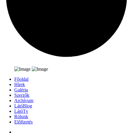
Főoldal
Hírek
Galéria
Szerzők
Archívum
LátóBlog
LátóTv
Rólunk
Előfizetés