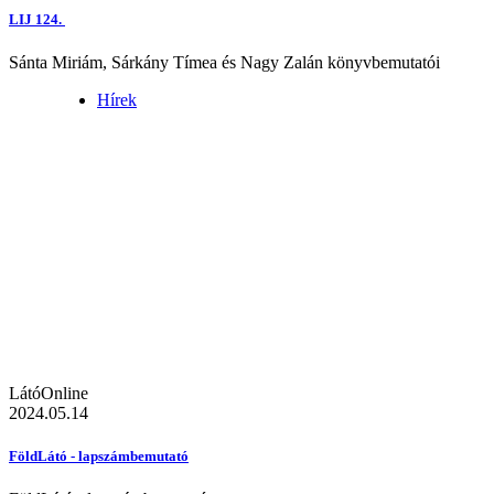
LIJ 124.
Sánta Miriám, Sárkány Tímea és Nagy Zalán könyvbemutatói
Hírek
LátóOnline
2024.05.14
FöldLátó - lapszámbemutató