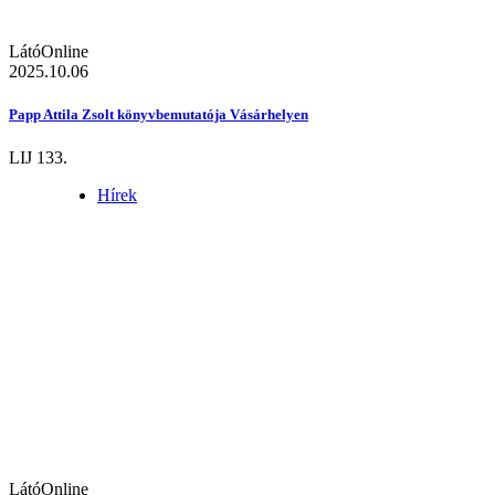
LátóOnline
2025.10.06
Papp Attila Zsolt könyvbemutatója Vásárhelyen
LIJ 133.
Hírek
LátóOnline