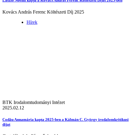
László Noémi kapja a Kovács András Ferenc Költészeti Díjat 2025-ben
Kovács András Ferenc Költészeti Díj 2025
Hírek
BTK Irodalomtudományi Intézet
2025.02.12
Codău Annamária kapta 2025-ben a Kálmán C. György irodalomkritikusi
díjat