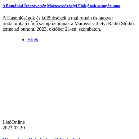
A Romániai Írószövetség Marosvásárhelyi Fiókjának szimpóziuma
A Hasonlóságok és különbségek a mai román és magyar
irodalomban című szimpóziumnak a Marosvásárhelyi Rádió Stúdió-
terme ad otthont, 2023. október 21-én, szombaton.
Hírek
LátóOnline
2023.07.20