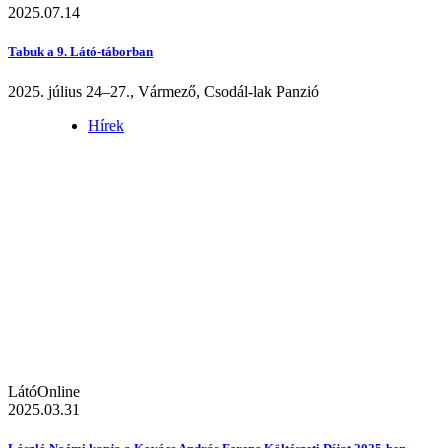
2025.07.14
Tabuk a 9. Látó-táborban
2025. július 24–27., Vármező, Csodál-lak Panzió
Hírek
LátóOnline
2025.03.31