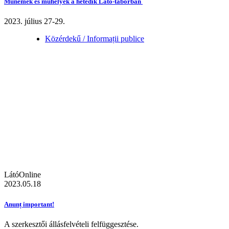
Műnemek és műhelyek a hetedik Látó-táborban
2023. július 27-29.
Közérdekű / Informații publice
LátóOnline
2023.05.18
Anunț important!
A szerkesztői állásfelvételi felfüggesztése.