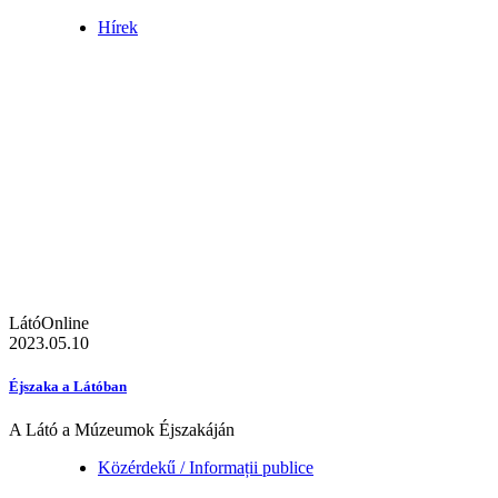
Hírek
LátóOnline
2023.05.10
Éjszaka a Látóban
A Látó a Múzeumok Éjszakáján
Közérdekű / Informații publice