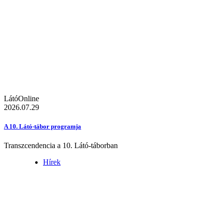
LátóOnline
2026.07.29
A 10. Látó-tábor programja
Transzcendencia a 10. Látó-táborban
Hírek