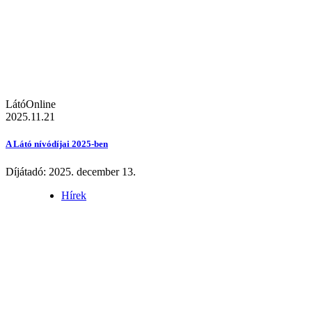
LátóOnline
2025.11.21
A Látó nívódíjai 2025-ben
Díjátadó: 2025. december 13.
Hírek