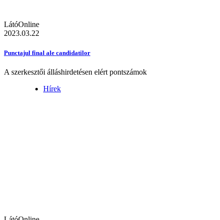
LátóOnline
2023.03.22
Punctajul final ale candidatilor
A szerkesztői álláshirdetésen elért pontszámok
Hírek
LátóOnline