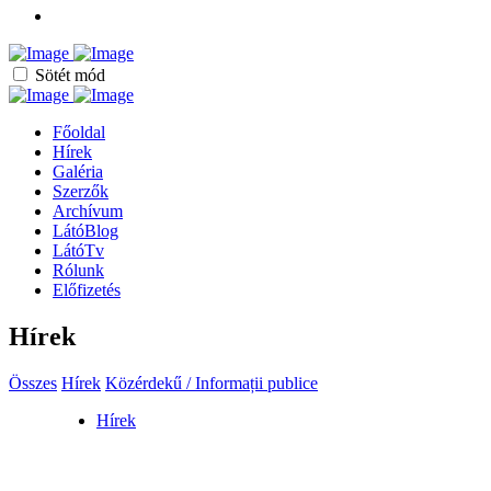
Sötét mód
Főoldal
Hírek
Galéria
Szerzők
Archívum
LátóBlog
LátóTv
Rólunk
Előfizetés
Hírek
Összes
Hírek
Közérdekű / Informații publice
Hírek