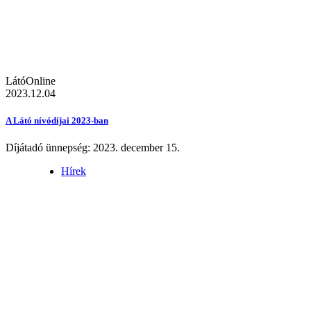
LátóOnline
2023.12.04
A Látó nívódíjai 2023-ban
Díjátadó ünnepség: 2023. december 15.
Hírek