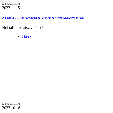
LátóOnline
2023.11.15
A Látó a 29. Marosvásárhelyi Nemzetközi Könyvvásáron
Hol találkozhatsz velünk?
Hírek
LátóOnline
2023.10.18