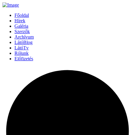
Főoldal
Hírek
Galéria
Szerzők
Archívum
LátóBlog
LátóTv
Rólunk
Előfizetés