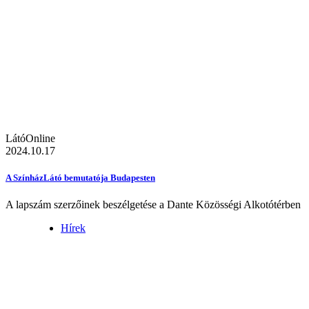
LátóOnline
2024.10.17
A SzínházLátó bemutatója Budapesten
A lapszám szerzőinek beszélgetése a Dante Közösségi Alkotótérben
Hírek