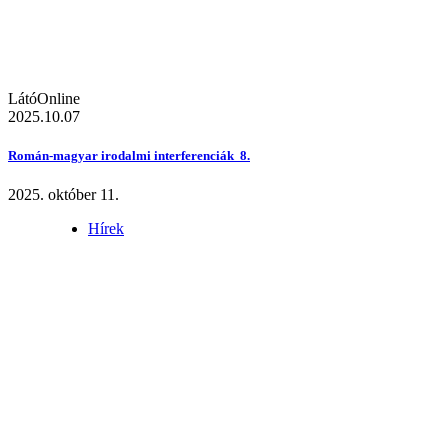
LátóOnline
2025.10.07
Román-magyar irodalmi interferenciák 8.
2025. október 11.
Hírek