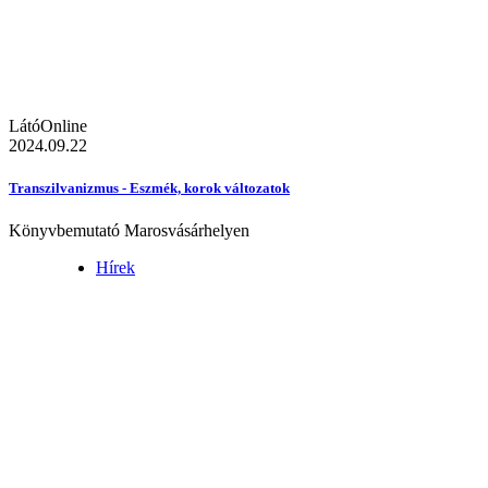
LátóOnline
2024.09.22
Transzilvanizmus - Eszmék, korok változatok
Könyvbemutató Marosvásárhelyen
Hírek