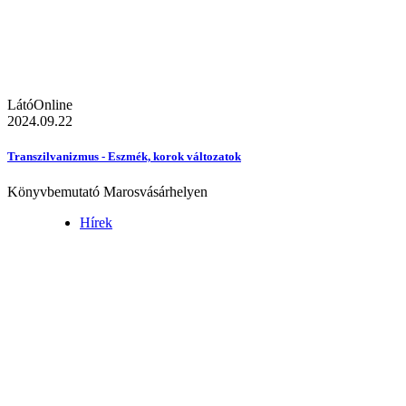
LátóOnline
2024.09.22
Transzilvanizmus - Eszmék, korok változatok
Könyvbemutató Marosvásárhelyen
Hírek