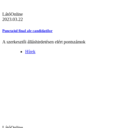
LátóOnline
2023.03.22
Punctajul final ale candidatilor
A szerkesztői álláshirdetésen elért pontszámok
Hírek
LátóOnline