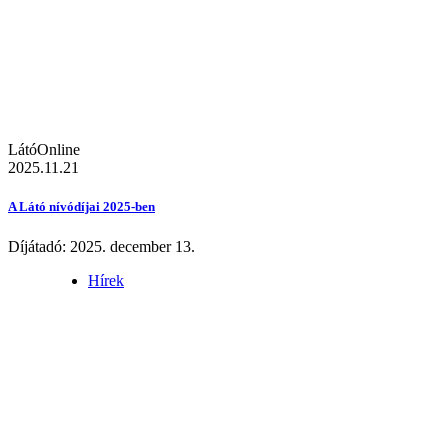
LátóOnline
2025.11.21
A Látó nívódíjai 2025-ben
Díjátadó: 2025. december 13.
Hírek