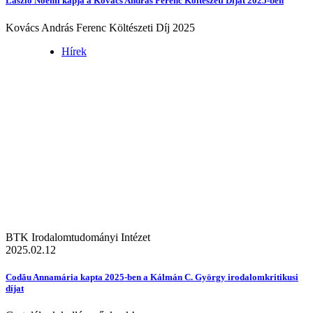
László Noémi kapja a Kovács András Ferenc Költészeti Díjat 2025-ben
Kovács András Ferenc Költészeti Díj 2025
Hírek
BTK Irodalomtudományi Intézet
2025.02.12
Codău Annamária kapta 2025-ben a Kálmán C. György irodalomkritikusi
díjat