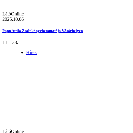
LátóOnline
2025.10.06
Papp Attila Zsolt könyvbemutatója Vásárhelyen
LIJ 133.
Hírek
LátóOnline