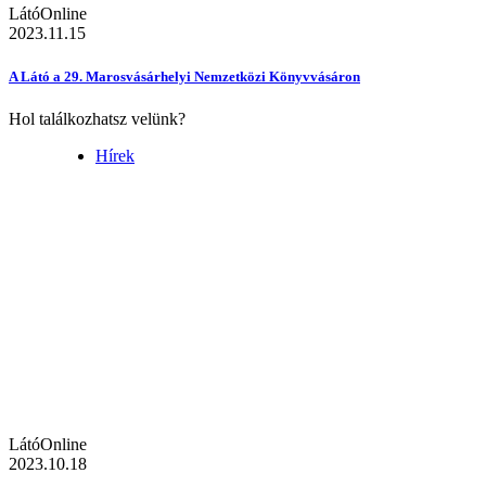
LátóOnline
2023.11.15
A Látó a 29. Marosvásárhelyi Nemzetközi Könyvvásáron
Hol találkozhatsz velünk?
Hírek
LátóOnline
2023.10.18