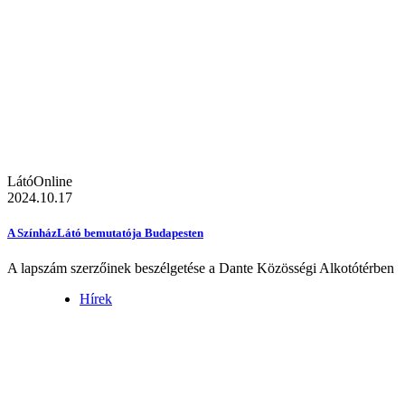
LátóOnline
2024.10.17
A SzínházLátó bemutatója Budapesten
A lapszám szerzőinek beszélgetése a Dante Közösségi Alkotótérben
Hírek