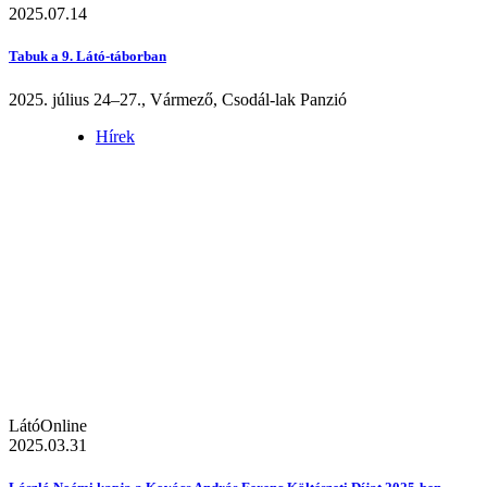
2025.07.14
Tabuk a 9. Látó-táborban
2025. július 24–27., Vármező, Csodál-lak Panzió
Hírek
LátóOnline
2025.03.31