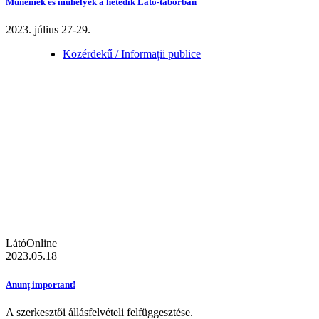
Műnemek és műhelyek a hetedik Látó-táborban
2023. július 27-29.
Közérdekű / Informații publice
LátóOnline
2023.05.18
Anunț important!
A szerkesztői állásfelvételi felfüggesztése.