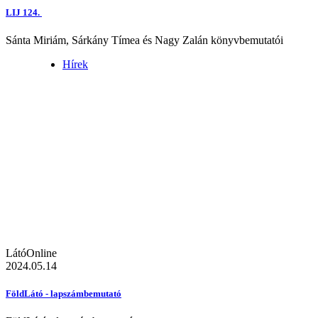
LIJ 124.
Sánta Miriám, Sárkány Tímea és Nagy Zalán könyvbemutatói
Hírek
LátóOnline
2024.05.14
FöldLátó - lapszámbemutató