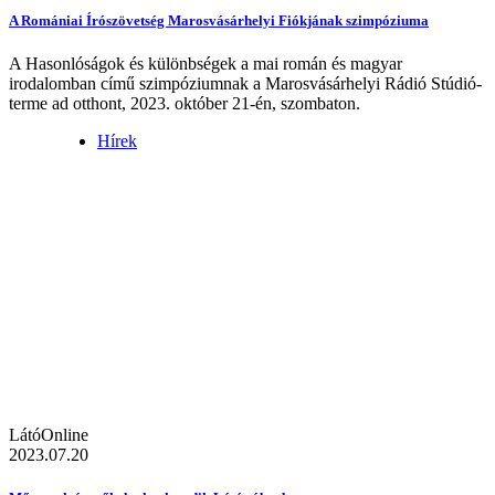
A Romániai Írószövetség Marosvásárhelyi Fiókjának szimpóziuma
A Hasonlóságok és különbségek a mai román és magyar
irodalomban című szimpóziumnak a Marosvásárhelyi Rádió Stúdió-
terme ad otthont, 2023. október 21-én, szombaton.
Hírek
LátóOnline
2023.07.20