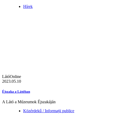
Hírek
LátóOnline
2023.05.10
Éjszaka a Látóban
A Látó a Múzeumok Éjszakáján
Közérdekű / Informații publice