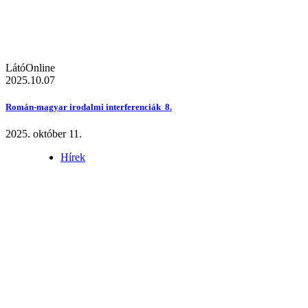
LátóOnline
2025.10.07
Román-magyar irodalmi interferenciák 8.
2025. október 11.
Hírek