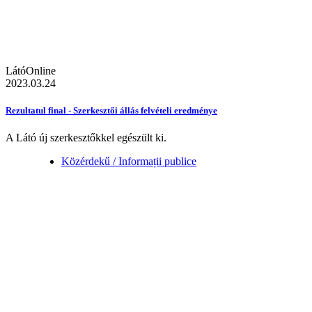
LátóOnline
2023.03.24
Rezultatul final - Szerkesztői állás felvételi eredménye
A Látó új szerkesztőkkel egészült ki.
Közérdekű / Informații publice