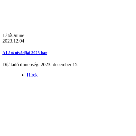
LátóOnline
2023.12.04
A Látó nívódíjai 2023-ban
Díjátadó ünnepség: 2023. december 15.
Hírek