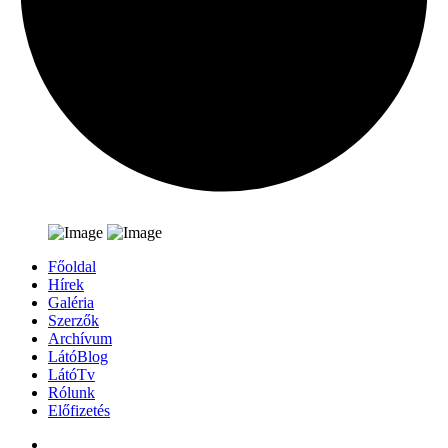
Főoldal
Hírek
Galéria
Szerzők
Archívum
LátóBlog
LátóTv
Rólunk
Előfizetés