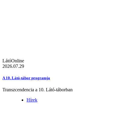
LátóOnline
2026.07.29
A 10. Látó-tábor programja
Transzcendencia a 10. Látó-táborban
Hírek