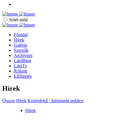
Sötét mód
Főoldal
Hírek
Galéria
Szerzők
Archívum
LátóBlog
LátóTv
Rólunk
Előfizetés
Hírek
Összes
Hírek
Közérdekű / Informații publice
Hírek