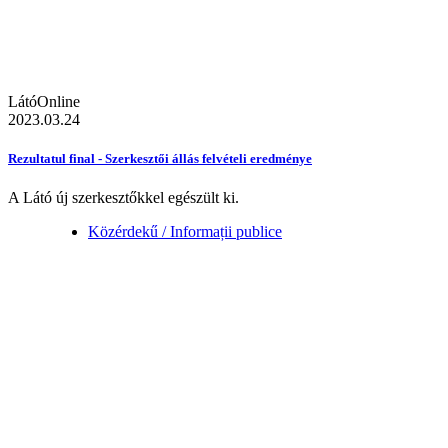
LátóOnline
2023.03.24
Rezultatul final - Szerkesztői állás felvételi eredménye
A Látó új szerkesztőkkel egészült ki.
Közérdekű / Informații publice