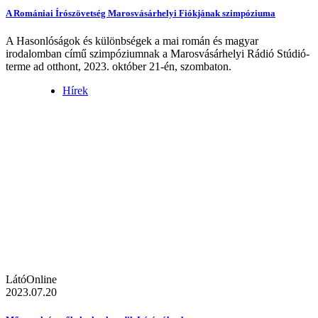
A Romániai Írószövetség Marosvásárhelyi Fiókjának szimpóziuma
A Hasonlóságok és különbségek a mai román és magyar
irodalomban című szimpóziumnak a Marosvásárhelyi Rádió Stúdió-
terme ad otthont, 2023. október 21-én, szombaton.
Hírek
LátóOnline
2023.07.20