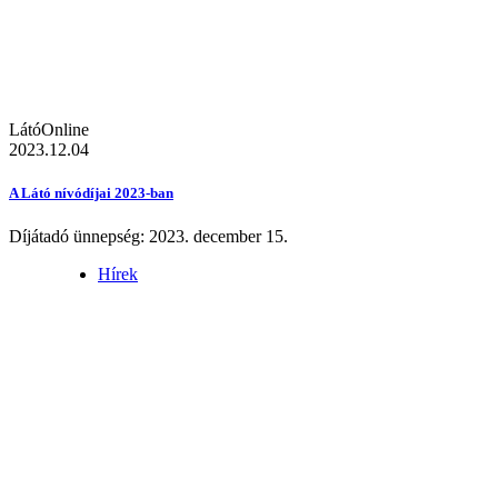
LátóOnline
2023.12.04
A Látó nívódíjai 2023-ban
Díjátadó ünnepség: 2023. december 15.
Hírek