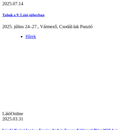
2025.07.14
Tabuk a 9. Látó-táborban
2025. július 24–27., Vármező, Csodál-lak Panzió
Hírek
LátóOnline
2025.03.31