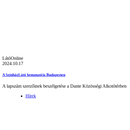
LátóOnline
2024.10.17
A SzínházLátó bemutatója Budapesten
A lapszám szerzőinek beszélgetése a Dante Közösségi Alkotótérben
Hírek