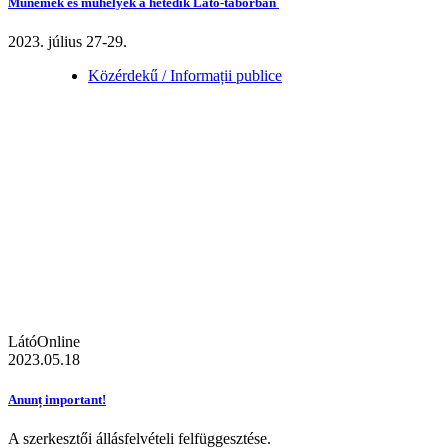
Műnemek és műhelyek a hetedik Látó-táborban
2023. július 27-29.
Közérdekű / Informații publice
LátóOnline
2023.05.18
Anunț important!
A szerkesztői állásfelvételi felfüggesztése.