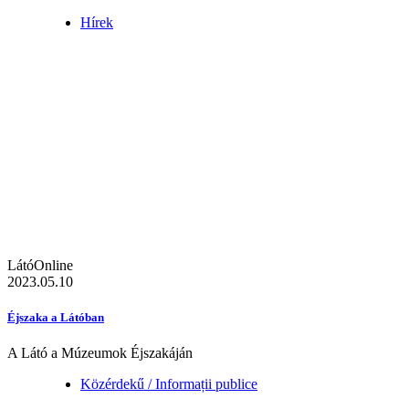
Hírek
LátóOnline
2023.05.10
Éjszaka a Látóban
A Látó a Múzeumok Éjszakáján
Közérdekű / Informații publice