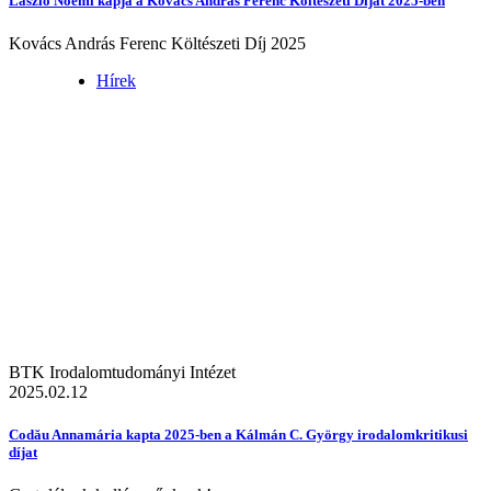
László Noémi kapja a Kovács András Ferenc Költészeti Díjat 2025-ben
Kovács András Ferenc Költészeti Díj 2025
Hírek
BTK Irodalomtudományi Intézet
2025.02.12
Codău Annamária kapta 2025-ben a Kálmán C. György irodalomkritikusi
díjat