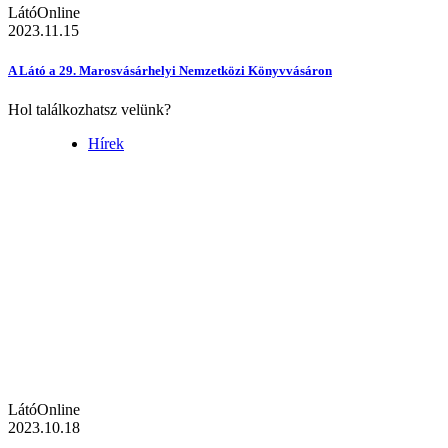
LátóOnline
2023.11.15
A Látó a 29. Marosvásárhelyi Nemzetközi Könyvvásáron
Hol találkozhatsz velünk?
Hírek
LátóOnline
2023.10.18