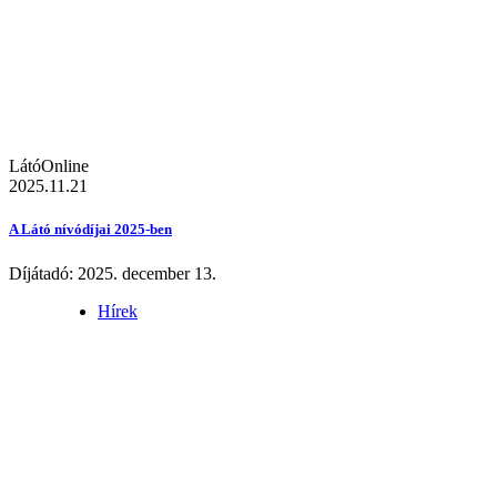
LátóOnline
2025.11.21
A Látó nívódíjai 2025-ben
Díjátadó: 2025. december 13.
Hírek