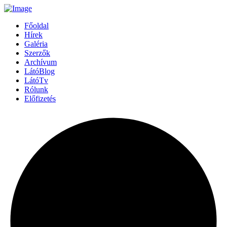
Főoldal
Hírek
Galéria
Szerzők
Archívum
LátóBlog
LátóTv
Rólunk
Előfizetés