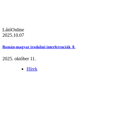
LátóOnline
2025.10.07
Román-magyar irodalmi interferenciák 8.
2025. október 11.
Hírek