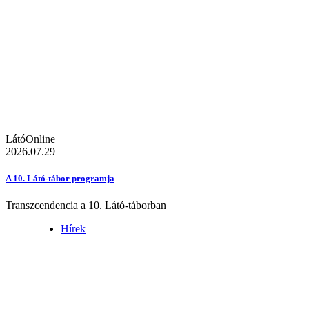
LátóOnline
2026.07.29
A 10. Látó-tábor programja
Transzcendencia a 10. Látó-táborban
Hírek