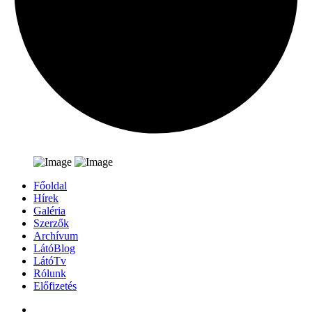
Főoldal
Hírek
Galéria
Szerzők
Archívum
LátóBlog
LátóTv
Rólunk
Előfizetés