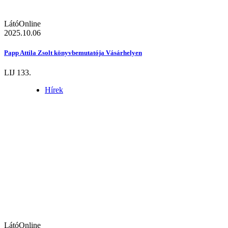
LátóOnline
2025.10.06
Papp Attila Zsolt könyvbemutatója Vásárhelyen
LIJ 133.
Hírek
LátóOnline