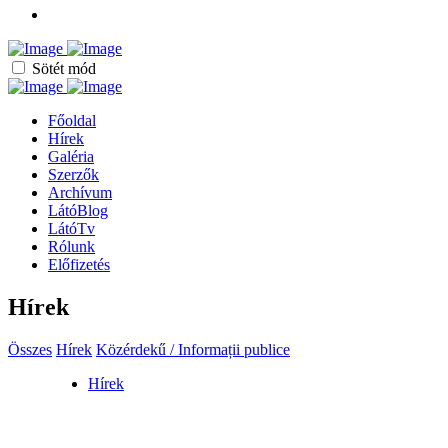
Sötét mód
Főoldal
Hírek
Galéria
Szerzők
Archívum
LátóBlog
LátóTv
Rólunk
Előfizetés
Hírek
Összes
Hírek
Közérdekű / Informații publice
Hírek