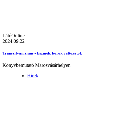
LátóOnline
2024.09.22
Transzilvanizmus - Eszmék, korok változatok
Könyvbemutató Marosvásárhelyen
Hírek