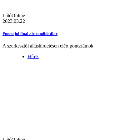
LátóOnline
2023.03.22
Punctajul final ale candidatilor
A szerkesztői álláshirdetésen elért pontszámok
Hírek
LátóOnline