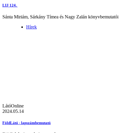
LIJ 124.
Sánta Miriám, Sárkány Tímea és Nagy Zalán könyvbemutatói
Hírek
LátóOnline
2024.05.14
FöldLátó - lapszámbemutató