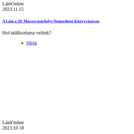
LátóOnline
2023.11.15
A Látó a 29. Marosvásárhelyi Nemzetközi Könyvvásáron
Hol találkozhatsz velünk?
Hírek
LátóOnline
2023.10.18