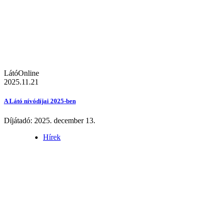
LátóOnline
2025.11.21
A Látó nívódíjai 2025-ben
Díjátadó: 2025. december 13.
Hírek