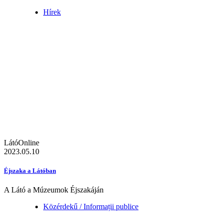
Hírek
LátóOnline
2023.05.10
Éjszaka a Látóban
A Látó a Múzeumok Éjszakáján
Közérdekű / Informații publice