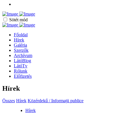
Sötét mód
Főoldal
Hírek
Galéria
Szerzők
Archívum
LátóBlog
LátóTv
Rólunk
Előfizetés
Hírek
Összes
Hírek
Közérdekű / Informații publice
Hírek