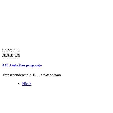
LátóOnline
2026.07.29
A 10. Látó-tábor programja
Transzcendencia a 10. Látó-táborban
Hírek