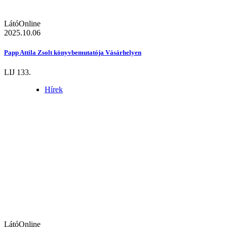
LátóOnline
2025.10.06
Papp Attila Zsolt könyvbemutatója Vásárhelyen
LIJ 133.
Hírek
LátóOnline