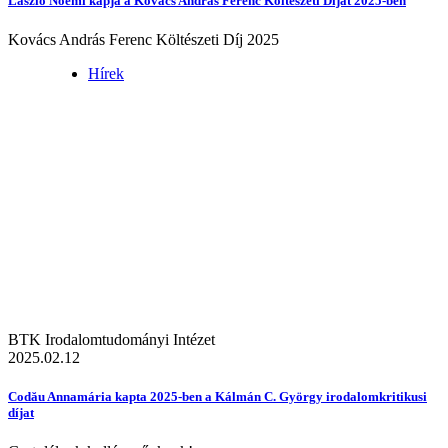
László Noémi kapja a Kovács András Ferenc Költészeti Díjat 2025-ben
Kovács András Ferenc Költészeti Díj 2025
Hírek
BTK Irodalomtudományi Intézet
2025.02.12
Codău Annamária kapta 2025-ben a Kálmán C. György irodalomkritikusi
díjat