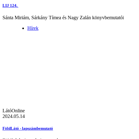
LIJ 124.
Sánta Miriám, Sárkány Tímea és Nagy Zalán könyvbemutatói
Hírek
LátóOnline
2024.05.14
FöldLátó - lapszámbemutató