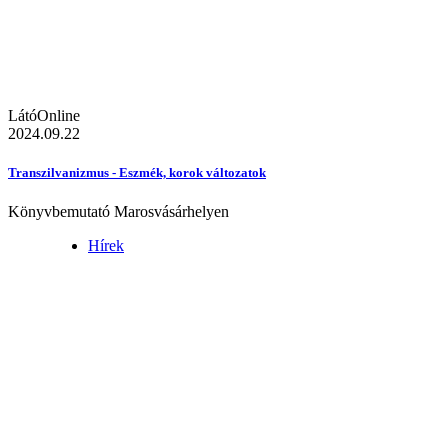
LátóOnline
2024.09.22
Transzilvanizmus - Eszmék, korok változatok
Könyvbemutató Marosvásárhelyen
Hírek