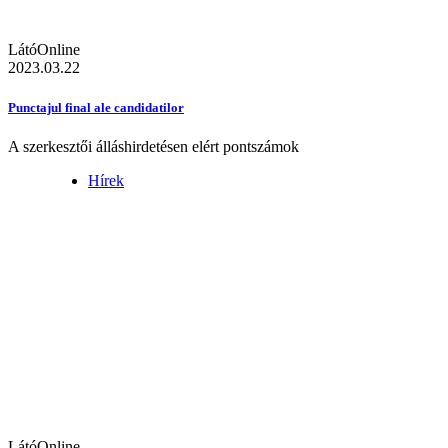
LátóOnline
2023.03.22
Punctajul final ale candidatilor
A szerkesztői álláshirdetésen elért pontszámok
Hírek
LátóOnline