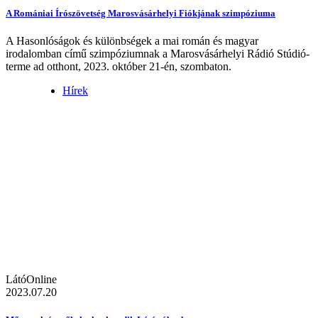
A Romániai Írószövetség Marosvásárhelyi Fiókjának szimpóziuma
A Hasonlóságok és különbségek a mai román és magyar
irodalomban című szimpóziumnak a Marosvásárhelyi Rádió Stúdió-
terme ad otthont, 2023. október 21-én, szombaton.
Hírek
LátóOnline
2023.07.20