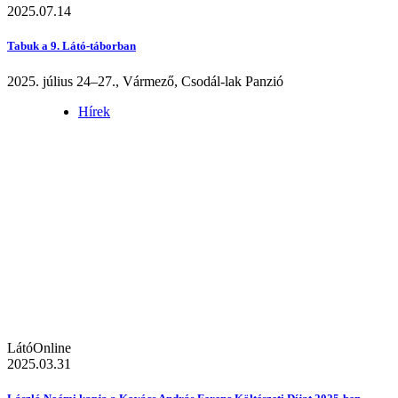
2025.07.14
Tabuk a 9. Látó-táborban
2025. július 24–27., Vármező, Csodál-lak Panzió
Hírek
LátóOnline
2025.03.31