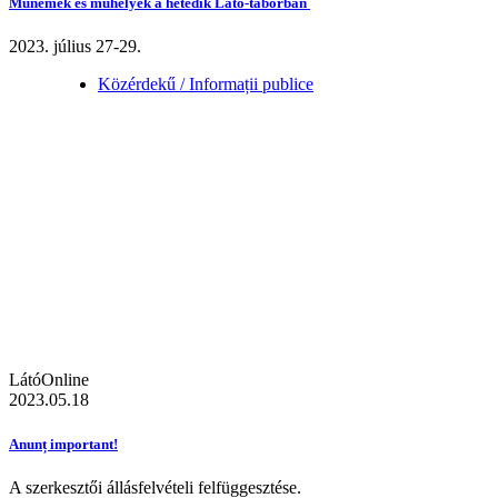
Műnemek és műhelyek a hetedik Látó-táborban
2023. július 27-29.
Közérdekű / Informații publice
LátóOnline
2023.05.18
Anunț important!
A szerkesztői állásfelvételi felfüggesztése.