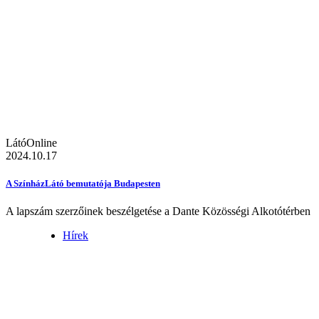
LátóOnline
2024.10.17
A SzínházLátó bemutatója Budapesten
A lapszám szerzőinek beszélgetése a Dante Közösségi Alkotótérben
Hírek