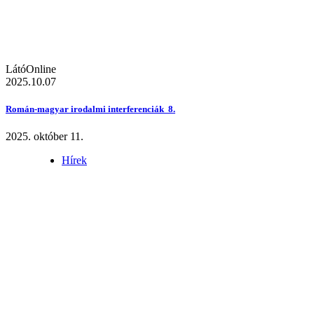
LátóOnline
2025.10.07
Román-magyar irodalmi interferenciák 8.
2025. október 11.
Hírek