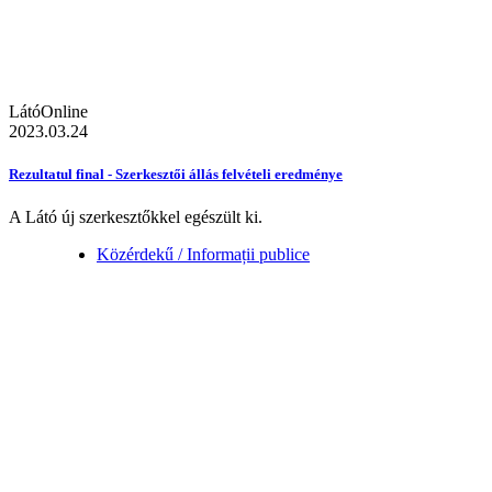
LátóOnline
2023.03.24
Rezultatul final - Szerkesztői állás felvételi eredménye
A Látó új szerkesztőkkel egészült ki.
Közérdekű / Informații publice