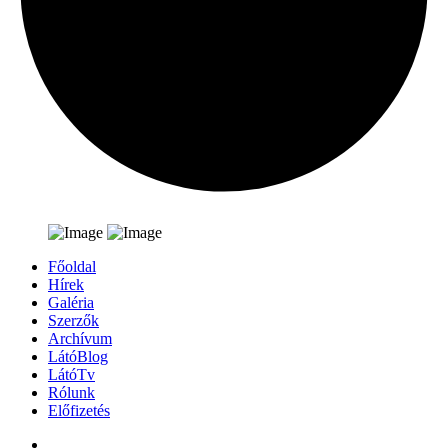
Főoldal
Hírek
Galéria
Szerzők
Archívum
LátóBlog
LátóTv
Rólunk
Előfizetés