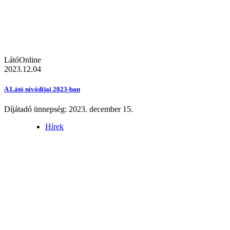
LátóOnline
2023.12.04
A Látó nívódíjai 2023-ban
Díjátadó ünnepség: 2023. december 15.
Hírek